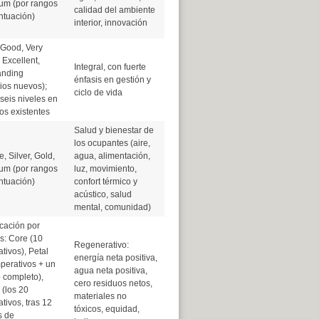
num (por rangos
calidad del ambiente
ntuación)
interior, innovación
 Good, Very
Excellent,
Integral, con fuerte
anding
énfasis en gestión y
cios nuevos);
ciclo de vida
seis niveles en
ios existentes
Salud y bienestar de
los ocupantes (aire,
, Silver, Gold,
agua, alimentación,
num (por rangos
luz, movimiento,
ntuación)
confort térmico y
acústico, salud
mental, comunidad)
icación por
s: Core (10
Regenerativo:
tivos), Petal
energía neta positiva,
perativos + un
agua neta positiva,
 completo),
cero residuos netos,
 (los 20
materiales no
tivos, tras 12
tóxicos, equidad,
 de