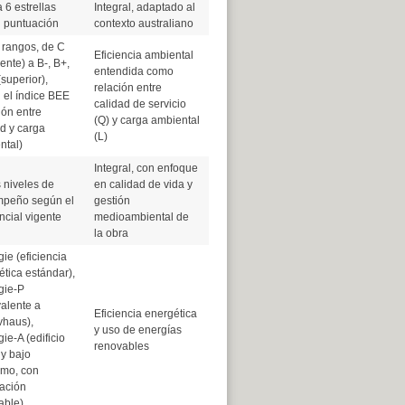
 6 estrellas
Integral, adaptado al
 puntuación
contexto australiano
 rangos, de C
Eficiencia ambiental
iente) a B-, B+,
entendida como
(superior),
relación entre
 el índice BEE
calidad de servicio
ión entre
(Q) y carga ambiental
d y carga
(L)
ntal)
Integral, con enfoque
 niveles de
en calidad de vida y
peño según el
gestión
ncial vigente
medioambiental de
la obra
ie (eficiencia
tica estándar),
gie-P
alente a
Eficiencia energética
vhaus),
y uso de energías
ie-A (edificio
renovables
y bajo
mo, con
ación
able)