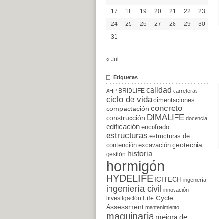
17
18
19
20
21
22
23
24
25
26
27
28
29
30
31
« Jul
Etiquetas
calidad
BRIDLIFE
AHP
carreteras
ciclo de vida
cimentaciones
concreto
compactación
DIMALIFE
construcción
docencia
edificación
encofrado
estructuras
estructuras de
excavación
geotecnia
contención
historia
gestión
hormigón
HYDELIFE
ICITECH
ingeniería
ingeniería civil
innovación
Life Cycle
investigación
Assessment
mantenimiento
maquinaria
mejora de