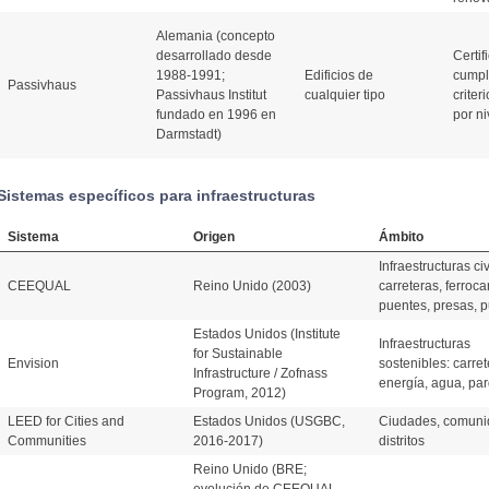
Alemania (concepto
desarrollado desde
Certif
1988-1991;
Edificios de
cumpl
Passivhaus
Passivhaus Institut
cualquier tipo
criter
fundado en 1996 en
por ni
Darmstadt)
Sistemas específicos para infraestructuras
Sistema
Origen
Ámbito
Infraestructuras civ
CEEQUAL
Reino Unido (2003)
carreteras, ferrocar
puentes, presas, p
Estados Unidos (Institute
Infraestructuras
for Sustainable
Envision
sostenibles: carret
Infrastructure / Zofnass
energía, agua, pa
Program, 2012)
LEED for Cities and
Estados Unidos (USGBC,
Ciudades, comuni
Communities
2016-2017)
distritos
Reino Unido (BRE;