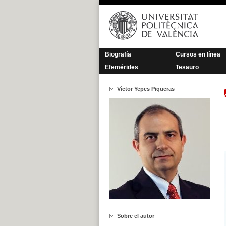
Saltar
al
contenido
Biografía
Cursos en línea
Efemérides
Tesauro
Víctor Yepes Piqueras
Sobre el autor