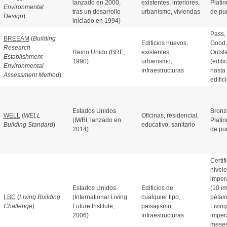
lanzado en 2000,
existentes, interiores,
Plati
Environmental
tras un desarrollo
urbanismo, viviendas
de pu
Design
)
iniciado en 1994)
Pass,
BREEAM
(
Building
Edificios nuevos,
Good, 
Research
Reino Unido (BRE,
existentes,
Outst
Establishment
1990)
urbanismo,
(edifi
Environmental
infraestructuras
hasta 
Assessment Method
)
edific
Estados Unidos
Bronze
WELL
(
WELL
Oficinas, residencial,
(IWBI, lanzado en
Plati
Building Standard
)
educativo, sanitario
2014)
de pu
Certif
nivele
impera
Estados Unidos
Edificios de
(10 im
LBC
(
Living Building
(International Living
cualquier tipo,
pétalo
Challenge
)
Future Institute,
paisajismo,
Living
2006)
infraestructuras
impera
meses