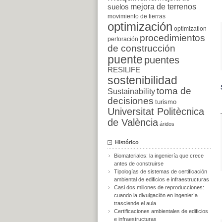
suelos
mejora de terrenos
movimiento de tierras
optimización
optimization
procedimientos
perforación
de construcción
puente
puentes
RESILIFE
sostenibilidad
toma de
Sustainability
decisiones
turismo
Universitat Politècnica
de València
áridos
Histórico
Biomateriales: la ingeniería que crece
antes de construirse
Tipologías de sistemas de certificación
ambiental de edificios e infraestructuras
Casi dos millones de reproducciones:
cuando la divulgación en ingeniería
trasciende el aula
Certificaciones ambientales de edificios
e infraestructuras