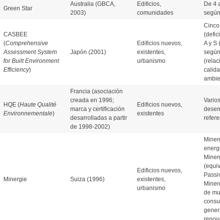
Australia (GBCA,
Edificios,
De 4 a
Green Star
2003)
comunidades
según
Cinco
CASBEE
(defic
(
Comprehensive
Edificios nuevos,
A y S 
Assessment System
Japón (2001)
existentes,
según
for Built Environment
urbanismo
(relac
Efficiency
)
calida
ambie
Francia (asociación
creada en 1996;
Varios
HQE (
Haute Qualité
Edificios nuevos,
marca y certificación
desem
Environnementale
)
existentes
desarrolladas a partir
refere
de 1998-2002)
Minerg
energé
Miner
(equiv
Edificios nuevos,
Passi
Minergie
Suiza (1996)
existentes,
Minerg
urbanismo
de mu
consu
gener
renov