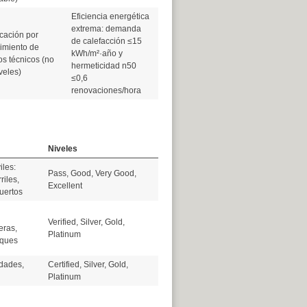
Eficiencia energética
extrema: demanda
icación por
de calefacción ≤15
imiento de
kWh/m²·año y
ios técnicos (no
hermeticidad n50
veles)
≤0,6
renovaciones/hora
Niveles
iles:
Pass, Good, Very Good,
riles,
Excellent
uertos
Verified, Silver, Gold,
eras,
Platinum
rques
dades,
Certified, Silver, Gold,
Platinum