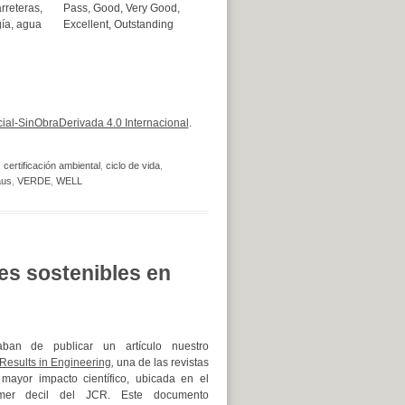
arreteras,
Pass, Good, Very Good,
gía, agua
Excellent, Outstanding
al-SinObraDerivada 4.0 Internacional
.
,
certificación ambiental
,
ciclo de vida
,
aus
,
VERDE
,
WELL
es sostenibles en
aban de publicar un artículo nuestro
Results in Engineering
,
una de las revistas
mayor impacto científico, ubicada en el
imer decil del JCR. Este documento