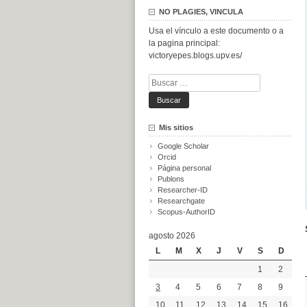
NO PLAGIES, VINCULA
Usa el vínculo a este documento o a
la pagina principal:
victoryepes.blogs.upv.es/
Buscar:
Mis sitios
Google Scholar
Orcid
Página personal
Publons
Researcher-ID
Researchgate
Scopus-AuthorID
agosto 2026
L
M
X
J
V
S
D
1
2
3
4
5
6
7
8
9
10
11
12
13
14
15
16