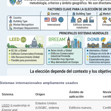
Sistemas internacionales ampliamente usados
Ámbito de
Nivel
Sistema
Origen
aplicación
certif
Estados Unidos
LEED
(
Leadership in
(USGBC, sistema
Edificios nuevos,
Certif
Energy and