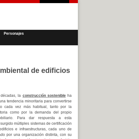
Personajes
mbiental de edificios
s décadas, la
construcción sostenible
ha
una tendencia minoritaria para convertirse
to cada vez más habitual, tanto por la
atoria como por la demanda del propio
iliario.
Para dar respuesta a esta
urgido múltiples sistemas de certificación
dificios e infraestructuras, cada uno de
lado por una organización distinta, con su