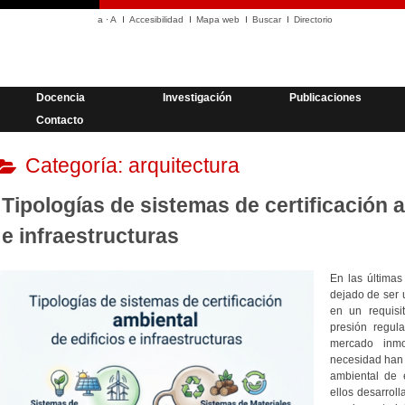
a
·
A
Accesibilidad
Mapa web
Buscar
Directorio
Docencia
Investigación
Publicaciones
Contacto
Categoría:
arquitectura
Tipologías de sistemas de certificación a
e infraestructuras
En las última
dejado de ser 
en un requisi
presión regul
mercado inmob
necesidad han s
ambiental de e
ellos desarrol