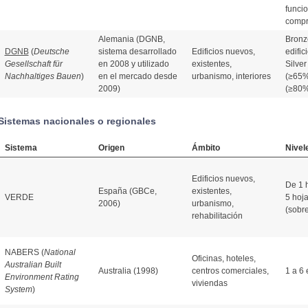
funci
compr
Alemania (DGNB,
Bronz
DGNB
(
Deutsche
sistema desarrollado
Edificios nuevos,
edific
Gesellschaft für
en 2008 y utilizado
existentes,
Silver
Nachhaltiges Bauen
)
en el mercado desde
urbanismo, interiores
(≥65%
2009)
(≥80%
Sistemas nacionales o regionales
Sistema
Origen
Ámbito
Nivel
Edificios nuevos,
De 1 
España (GBCe,
existentes,
VERDE
5 hoj
2006)
urbanismo,
(sobre
rehabilitación
NABERS (
National
Oficinas, hoteles,
Australian Built
Australia (1998)
centros comerciales,
1 a 6 
Environment Rating
viviendas
System
)