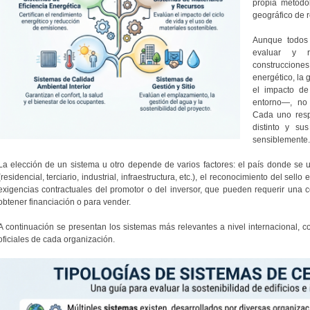
propia metodol
geográfico de r
Aunque todos 
evaluar y r
construccione
energético, la g
el impacto de
entorno—, no 
Cada uno resp
distinto y su
sensiblemente.
La elección de un sistema u otro depende de varios factores: el país donde se ubi
(residencial, terciario, industrial, infraestructura, etc.), el reconocimiento del sell
exigencias contractuales del promotor o del inversor, que pueden requerir una c
obtener financiación o para vender.
A continuación se presentan los sistemas más relevantes a nivel internacional, con
oficiales de cada organización.