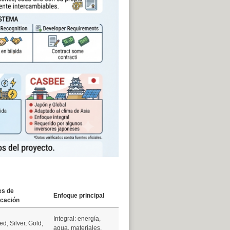
es de
Enfoque principal
icación
Integral: energía,
ied, Silver, Gold,
agua, materiales,