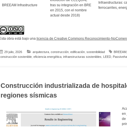
evolución de CEEQUAL
Infraestructuras: c
BREEAM Infrastructure
tras su integración en BRE
ferrocarriles, ener
en 2015, con el nombre
actual desde 2018)
Esta obra está bajo una
licencia de Creative Commons Reconocimiento-NoComerci
29 julio, 2026
arquitectura
,
construcción
,
edificación
,
sostenibilidad
BREEAM
construcción sostenible
,
eficiencia energética
,
infraestructuras sostenibles
,
LEED
,
Passiveh
Construcción industrializada de hospital
regiones sísmicas
Ac
en
de 
pr