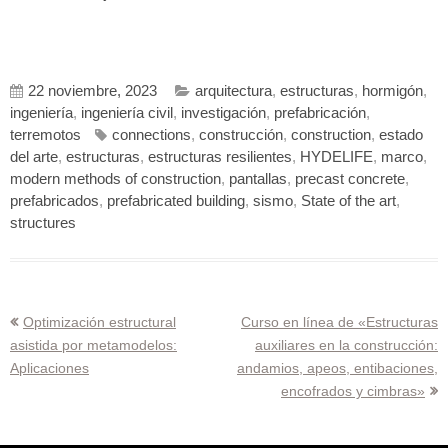
22 noviembre, 2023
arquitectura
,
estructuras
,
hormigón
,
ingeniería
,
ingeniería civil
,
investigación
,
prefabricación
,
terremotos
connections
,
construcción
,
construction
,
estado
del arte
,
estructuras
,
estructuras resilientes
,
HYDELIFE
,
marco
,
modern methods of construction
,
pantallas
,
precast concrete
,
prefabricados
,
prefabricated building
,
sismo
,
State of the art
,
structures
Navegación
Optimización estructural
Curso en línea de «Estructuras
asistida por metamodelos:
auxiliares en la construcción:
de
Aplicaciones
andamios, apeos, entibaciones,
entradas
encofrados y cimbras»