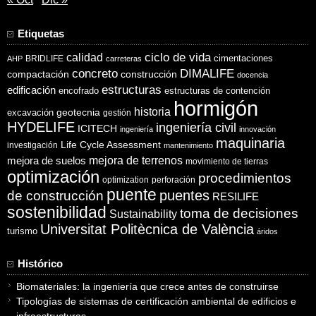
Etiquetas
ciclo de vida
calidad
cimentaciones
BRIDLIFE
AHP
carreteras
concreto
DIMALIFE
compactación
construcción
docencia
estructuras
edificación
encofrado
estructuras de contención
hormigón
historia
excavación
geotecnia
gestión
HYDELIFE
ingeniería civil
ICITECH
ingeniería
innovación
maquinaria
Life Cycle Assessment
investigación
mantenimiento
mejora de suelos
mejora de terrenos
movimiento de tierras
optimización
procedimientos
optimization
perforación
puente
puentes
de construcción
RESILIFE
sostenibilidad
toma de decisiones
Sustainability
Universitat Politècnica de València
turismo
áridos
Histórico
Biomateriales: la ingeniería que crece antes de construirse
Tipologías de sistemas de certificación ambiental de edificios e