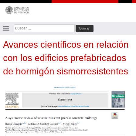
Saltar
al
contenido
Buscar:
Avances científicos en relación
con los edificios prefabricados
de hormigón sismorresistentes