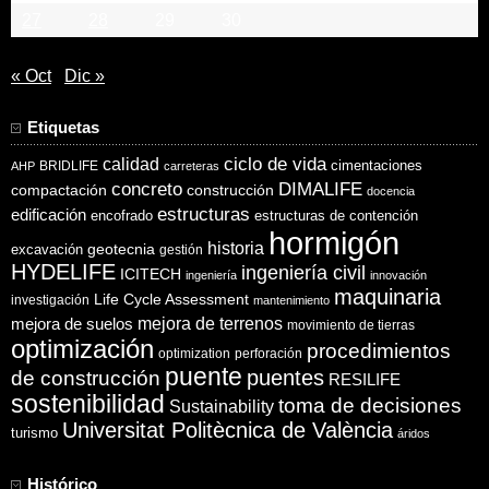
27
28
29
30
« Oct
Dic »
Etiquetas
ciclo de vida
calidad
cimentaciones
BRIDLIFE
AHP
carreteras
concreto
DIMALIFE
compactación
construcción
docencia
estructuras
edificación
encofrado
estructuras de contención
hormigón
historia
excavación
geotecnia
gestión
HYDELIFE
ingeniería civil
ICITECH
ingeniería
innovación
maquinaria
Life Cycle Assessment
investigación
mantenimiento
mejora de suelos
mejora de terrenos
movimiento de tierras
optimización
procedimientos
optimization
perforación
puente
puentes
de construcción
RESILIFE
sostenibilidad
toma de decisiones
Sustainability
Universitat Politècnica de València
turismo
áridos
Histórico