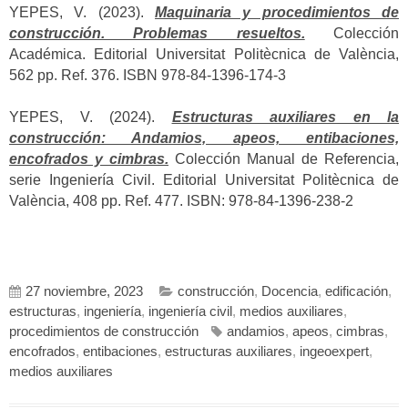
YEPES, V. (2023).
Maquinaria y procedimientos de
construcción. Problemas resueltos.
Colección
Académica. Editorial Universitat Politècnica de València,
562 pp. Ref. 376. ISBN 978-84-1396-174-3
YEPES, V. (2024).
Estructuras auxiliares en la
construcción: Andamios, apeos, entibaciones,
encofrados y cimbras.
Colección Manual de Referencia,
serie Ingeniería Civil. Editorial Universitat Politècnica de
València, 408 pp. Ref. 477. ISBN: 978-84-1396-238-2
27 noviembre, 2023
construcción
,
Docencia
,
edificación
,
estructuras
,
ingeniería
,
ingeniería civil
,
medios auxiliares
,
procedimientos de construcción
andamios
,
apeos
,
cimbras
,
encofrados
,
entibaciones
,
estructuras auxiliares
,
ingeoexpert
,
medios auxiliares