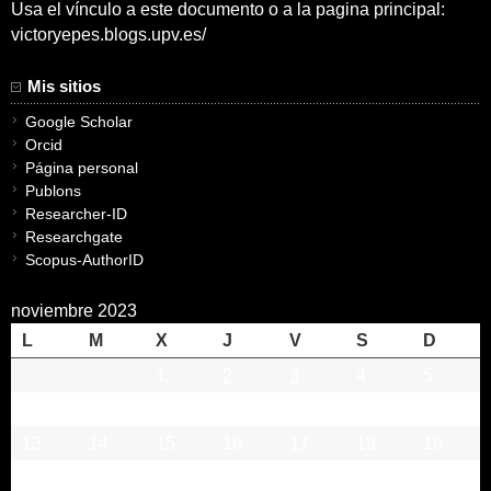
Usa el vínculo a este documento o a la pagina principal:
victoryepes.blogs.upv.es/
Mis sitios
Google Scholar
Orcid
Página personal
Publons
Researcher-ID
Researchgate
Scopus-AuthorID
noviembre 2023
L
M
X
J
V
S
D
1
2
3
4
5
6
7
8
9
10
11
12
13
14
15
16
17
18
19
20
21
22
23
24
25
26