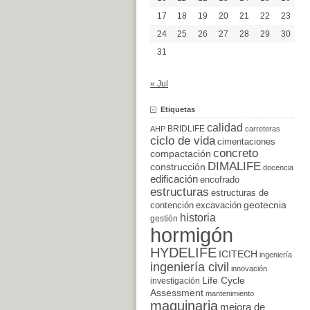
17
18
19
20
21
22
23
24
25
26
27
28
29
30
31
« Jul
Etiquetas
calidad
BRIDLIFE
AHP
carreteras
ciclo de vida
cimentaciones
concreto
compactación
DIMALIFE
construcción
docencia
edificación
encofrado
estructuras
estructuras de
excavación
geotecnia
contención
historia
gestión
hormigón
HYDELIFE
ICITECH
ingeniería
ingeniería civil
innovación
Life Cycle
investigación
Assessment
mantenimiento
maquinaria
mejora de