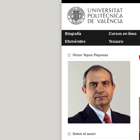
Saltar
al
contenido
Biografía
Cursos en línea
Efemérides
Tesauro
Víctor Yepes Piqueras
Sobre el autor