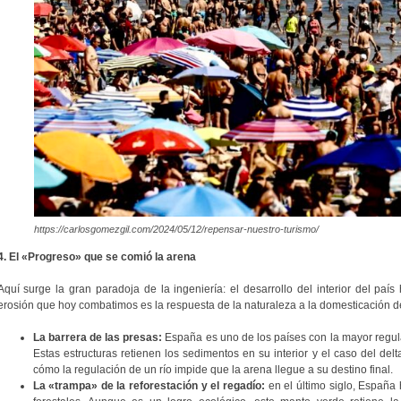
https://carlosgomezgil.com/2024/05/12/repensar-nuestro-turismo/
4. El «Progreso» que se comió la arena
Aquí surge la gran paradoja de la ingeniería: el desarrollo del interior del paí
erosión que hoy combatimos es la respuesta de la naturaleza a la domesticación de 
La barrera de las presas:
España es uno de los países con la mayor regul
Estas estructuras retienen los sedimentos en su interior y el caso del de
cómo la regulación de un río impide que la arena llegue a su destino final.
La «trampa» de la reforestación y el regadío:
en el último siglo, España