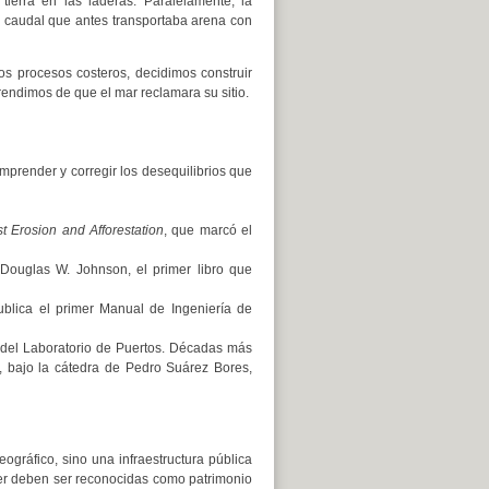
tierra en las laderas. Paralelamente, la
 caudal que antes transportaba arena con
s procesos costeros, decidimos construir
rendimos de que el mar reclamara su sitio.
mprender y corregir los desequilibrios que
 Erosion and Afforestation
, que marcó el
 Douglas W. Johnson, el primer libro que
blica el primer Manual de Ingeniería de
 del Laboratorio de Puertos. Décadas más
, bajo la cátedra de Pedro Suárez Bores,
gráfico, sino una infraestructura pública
r deben ser reconocidas como patrimonio