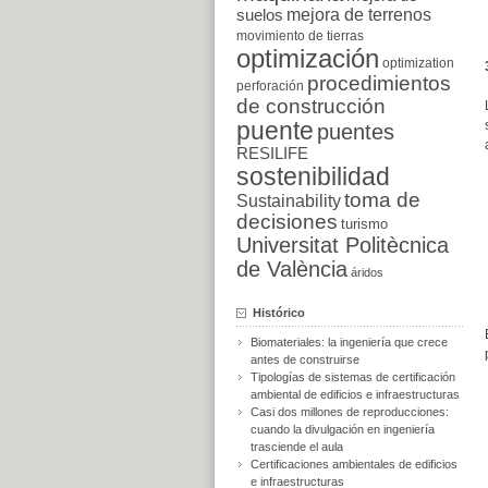
suelos
mejora de terrenos
movimiento de tierras
optimización
optimization
procedimientos
perforación
de construcción
puente
puentes
RESILIFE
sostenibilidad
toma de
Sustainability
decisiones
turismo
Universitat Politècnica
de València
áridos
Histórico
Biomateriales: la ingeniería que crece
antes de construirse
Tipologías de sistemas de certificación
ambiental de edificios e infraestructuras
Casi dos millones de reproducciones:
cuando la divulgación en ingeniería
trasciende el aula
Certificaciones ambientales de edificios
e infraestructuras