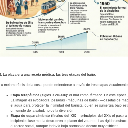
2. La playa era una receta médica: las tres etapas del baño.
La metamorfosis de la costa puede entenderse a través de tres etapas visualmente
Etapa terapéutica (siglos XVIII-XIX):
el mar como fármaco. En esta época, la
La imagen es evocadora: pesadas «máquinas de baño» —casetas de made
el agua para proteger la intimidad del bañista, quien se sumergía bajo est
un templo de la salud, no de la diversión.
Etapa de esparcimiento (finales del XIX – principios del XX):
el paso a 
incipiente clase media descubren el placer del veraneo. Las rígidas estruc
al recreo social, aunque todavía bajo normas de decoro muy estrictas.