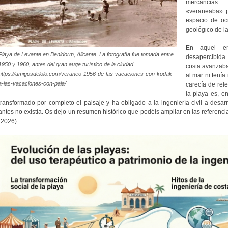
mercancías 
«veraneaba» 
espacio de oc
geológico de l
En aquel en
Playa de Levante en Benidorm, Alicante. La fotografía fue tomada entre
desapercibida.
1950 y 1960, antes del gran auge turístico de la ciudad.
costa avanzaba 
https://amigosdelolo.com/veraneo-1956-de-las-vacaciones-con-kodak-
al mar ni tenía
a-las-vacaciones-con-pala/
carecía de rele
la playa es, e
transformado por completo el paisaje y ha obligado a la ingeniería civil a des
antes no existía. Os dejo un resumen histórico que podéis ampliar en las referen
(2026).