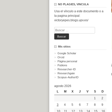
NO PLAGIES, VINCULA
Usa el vínculo a este documento o a
la pagina principal:
victoryepes.blogs.upv.es/
Buscar:
Mis sitios
Google Scholar
Orcid
Página personal
Publons
Researcher-ID
Researchgate
Scopus-AuthorID
agosto 2026
L
M
X
J
V
S
D
1
2
3
4
5
6
7
8
9
10
11
12
13
14
15
16