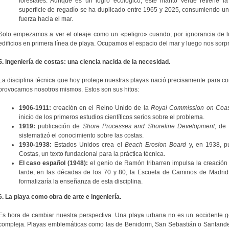
forestales. Aunque es un logro ecológico, este manto verde retiene la 
superficie de regadío se ha duplicado entre 1965 y 2025, consumiendo un
fuerza hacia el mar.
Solo empezamos a ver el oleaje como un «peligro» cuando, por ignorancia de lo
edificios en primera línea de playa. Ocupamos el espacio del mar y luego nos sorp
5. Ingeniería de costas: una ciencia nacida de la necesidad.
La disciplina técnica que hoy protege nuestras playas nació precisamente para co
provocamos nosotros mismos. Estos son sus hitos:
1906-1911:
creación en el Reino Unido de la
Royal Commission on Coast
inicio de los primeros estudios científicos serios sobre el problema.
1919:
publicación de
Shore Processes and Shoreline Development
, de
sistematizó el conocimiento sobre las costas.
1930-1938:
Estados Unidos crea el
Beach Erosion Board
y, en 1938, pu
Costas, un texto fundacional para la práctica técnica.
El caso español (1948):
el genio de Ramón Iribarren impulsa la creación
tarde, en las décadas de los 70 y 80, la Escuela de Caminos de Madrid
formalizaría la enseñanza de esta disciplina.
6. La playa como obra de arte e ingeniería.
Es hora de cambiar nuestra perspectiva. Una playa urbana no es un accidente geo
compleja. Playas emblemáticas como las de Benidorm, San Sebastián o Santande