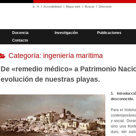
a
·
A
Accesibilidad
Mapa web
Buscar
Directorio
Docencia
Investigación
Publicaciones
Contacto
Categoría:
ingeniería marítima
De «remedio médico» a Patrimonio Nacion
evolución de nuestras playas.
1. Introducc
desconocido.
Para el histor
contemporánea 
y social. Dura
sino una fronte
duro, del sud