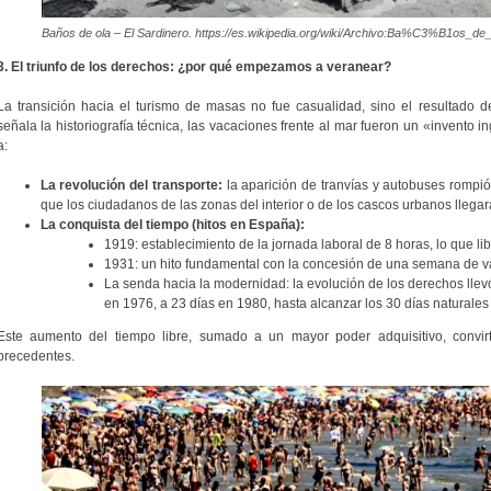
Baños de ola – El Sardinero. https://es.wikipedia.org/wiki/Archivo:Ba%C3%B1os_de
3. El triunfo de los derechos: ¿por qué empezamos a veranear?
La transición hacia el turismo de masas no fue casualidad, sino el resultado 
señala la historiografía técnica, las vacaciones frente al mar fueron un «invento 
a:
La revolución del transporte:
la aparición de tranvías y autobuses rompió 
que los ciudadanos de las zonas del interior o de los cascos urbanos llegaran
La conquista del tiempo (hitos en España):
1919: establecimiento de la jornada laboral de 8 horas, lo que li
1931: un hito fundamental con la concesión de una semana de 
La senda hacia la modernidad: la evolución de los derechos lle
en 1976, a 23 días en 1980, hasta alcanzar los 30 días naturales
Este aumento del tiempo libre, sumado a un mayor poder adquisitivo, convir
precedentes.