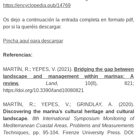
https://encyclopedia.pub/14769
Os dejo a continuación la entrada completa en formato pdf,
por si la queréis descargar.
Pincha aquí para descargar
Referencias:
MARTÍN, R.; YEPES, V. (2021).
Bridging the gap between
landscape and management within marinas: A
review.
Land
, 10(8), 821;
https://doi.org/10.3390/land10080821
MARTÍN, R.; YEPES, V.; GRINDLAY, A. (2020).
Discovering the marina’s cultural heritage and cultural
landscape.
8th International Symposium Monitoring of
Mediterranean Coastal Areas. Problems and Measurements
Techniques
, pp. 95-104. Firenze University Press. DOI: