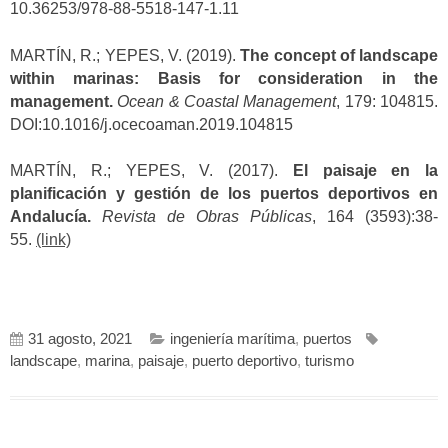
10.36253/978-88-5518-147-1.11
MARTÍN, R.; YEPES, V. (2019).
The concept of landscape
within marinas: Basis for consideration in the
management.
Ocean & Coastal Management
, 179: 104815.
DOI:10.1016/j.ocecoaman.2019.104815
MARTÍN, R.; YEPES, V. (2017).
El paisaje en la
planificación y gestión de los puertos deportivos en
Andalucía.
Revista de Obras Públicas
, 164 (3593):38-
55.
(link)
31 agosto, 2021
ingeniería marítima
,
puertos
landscape
,
marina
,
paisaje
,
puerto deportivo
,
turismo