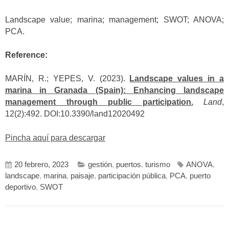
Landscape value; marina; management; SWOT; ANOVA;
PCA.
Reference:
MARÍN, R.; YEPES, V. (2023).
Landscape values in a
marina in Granada (Spain): Enhancing landscape
management through public participation.
Land
,
12(2):492. DOI:10.3390/land12020492
Pincha aquí para descargar
20 febrero, 2023
gestión
,
puertos
,
turismo
ANOVA
,
landscape
,
marina
,
paisaje
,
participación pública
,
PCA
,
puerto
deportivo
,
SWOT