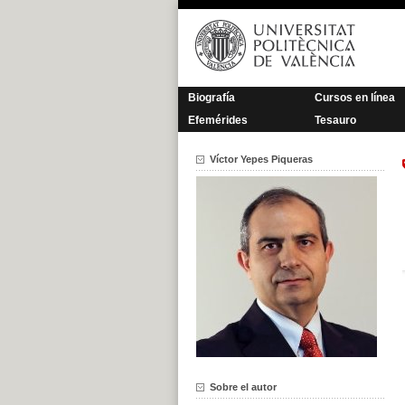
Saltar
al
contenido
Biografía
Cursos en línea
Efemérides
Tesauro
Víctor Yepes Piqueras
Sobre el autor