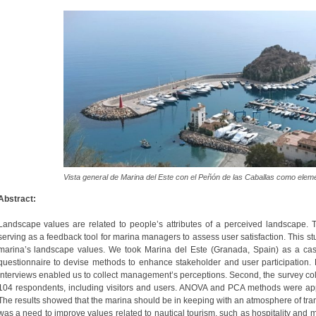
Vista general de Marina del Este con el Peñón de las Caballas como elem
Abstract:
Landscape values are related to people’s attributes of a perceived landscape. T
serving as a feedback tool for marina managers to assess user satisfaction. This s
marina’s landscape values. We took Marina del Este (Granada, Spain) as a cas
questionnaire to devise methods to enhance stakeholder and user participation. 
interviews enabled us to collect management’s perceptions. Second, the survey co
104 respondents, including visitors and users. ANOVA and PCA methods were applie
The results showed that the marina should be in keeping with an atmosphere of tran
was a need to improve values related to nautical tourism, such as hospitality and 