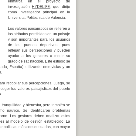
enmarca en el proyecto de
investigación
HYDELIFE,
que dirijo
como investigador principal en la
Universitat Politècnica de València.
Los valores paisajísticos se refieren a
los atributos percibidos en un paisaje
y son importantes para los usuarios
de los puertos deportivos, pues
reflejan sus percepciones y pueden
ayudar a los gestores a medir su
grado de satisfacción. Este estudio se
nada, España), utilizando entrevistas y un
s.
para recopilar sus percepciones. Luego, se
oger los valores paisajísticos del puerto
.
 tranquilidad y bienestar, pero también se
mo náutico. Se identificaron problemas
orno. Los gestores deben analizar estos
nes al modelo de gestión establecido. La
tar políticas más consensuadas, con mayor