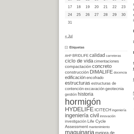
17
18
19
20
21
22
23
24
25
26
27
28
29
30
31
« Jul
Etiquetas
calidad
BRIDLIFE
AHP
carreteras
ciclo de vida
cimentaciones
concreto
compactación
DIMALIFE
construcción
docencia
edificación
encofrado
estructuras
estructuras de
excavación
geotecnia
contención
historia
gestión
hormigón
HYDELIFE
ICITECH
ingeniería
ingeniería civil
innovación
Life Cycle
investigación
Assessment
mantenimiento
maquinaria
mejora de