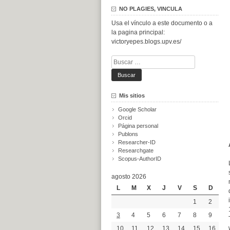
NO PLAGIES, VINCULA
Usa el vínculo a este documento o a
la pagina principal:
victoryepes.blogs.upv.es/
Buscar:
Mis sitios
Google Scholar
Orcid
Página personal
Publons
Researcher-ID
Researchgate
Scopus-AuthorID
agosto 2026
L
M
X
J
V
S
D
1
2
3
4
5
6
7
8
9
10
11
12
13
14
15
16