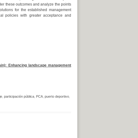
der these outcomes and analyze the points
olutions for the established management
l policies with greater acceptance and
ain): Enhancing landscape management
je
,
participación pública
,
PCA
,
puerto deportivo
,