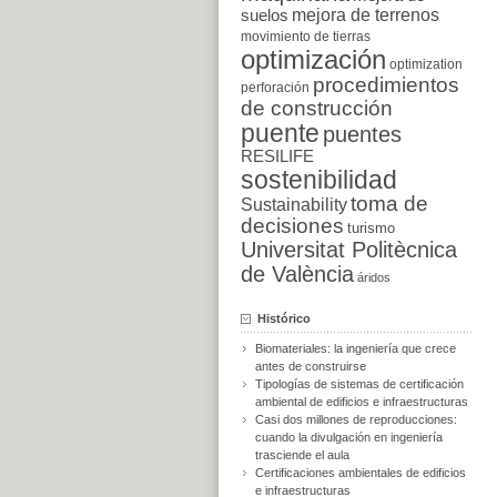
suelos
mejora de terrenos
movimiento de tierras
optimización
optimization
procedimientos
perforación
de construcción
puente
puentes
RESILIFE
sostenibilidad
toma de
Sustainability
decisiones
turismo
Universitat Politècnica
de València
áridos
Histórico
Biomateriales: la ingeniería que crece
antes de construirse
Tipologías de sistemas de certificación
ambiental de edificios e infraestructuras
Casi dos millones de reproducciones:
cuando la divulgación en ingeniería
trasciende el aula
Certificaciones ambientales de edificios
e infraestructuras