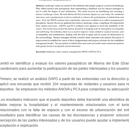
centró en identificar y evaluar los valores paisajísticos de Marina del Este (Gra
cuestionario para aumentar la participación de las partes interesadas y los usuario
Primero, se realizó un análisis DAFO a partir de las entrevistas con la dirección 
aplicó una encuesta que recibió 104 respuestas de visitantes y usuarios para rec
deportivo. Se emplearon los métodos ANOVA y PCA para comprobar su adecuación
Los resultados indicaron que el puerto deportivo debe transmitir una atmósfera de
debe mejorar la hospitalidad y el mantenimiento relacionados con el turis
relacionados con la falta de espacio y con el exceso de urbanización del ent
resultados para identificar las causas de las discrepancias y proponer solucio
percepción de las partes interesadas y de los usuarios puede ayudar a implemen
aceptación e implicación.