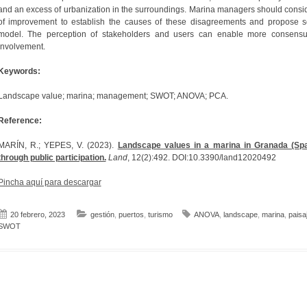
and an excess of urbanization in the surroundings. Marina managers should consi
of improvement to establish the causes of these disagreements and propose s
model. The perception of stakeholders and users can enable more consensua
involvement.
Keywords:
Landscape value; marina; management; SWOT; ANOVA; PCA.
Reference:
MARÍN, R.; YEPES, V. (2023).
Landscape values in a marina in Granada (Sp
through public participation.
Land
, 12(2):492. DOI:10.3390/land12020492
Pincha aquí para descargar
20 febrero, 2023
gestión
,
puertos
,
turismo
ANOVA
,
landscape
,
marina
,
paisa
SWOT