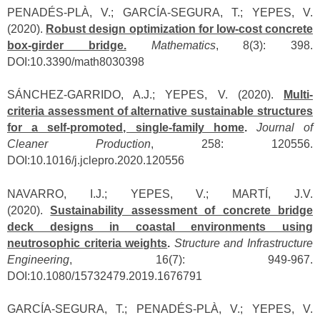
PENADÉS-PLÀ, V.; GARCÍA-SEGURA, T.; YEPES, V.
(2020).
Robust design optimization for low-cost concrete
box-girder bridge.
Mathematics
, 8(3): 398.
DOI:10.3390/math8030398
SÁNCHEZ-GARRIDO, A.J.; YEPES, V. (2020).
Multi-
criteria assessment of alternative sustainable structures
for a self-promoted, single-family home
.
Journal of
Cleaner Production
, 258: 120556.
DOI:10.1016/j.jclepro.2020.120556
NAVARRO, I.J.; YEPES, V.; MARTÍ, J.V.
(2020).
Sustainability assessment of concrete bridge
deck designs in coastal environments using
neutrosophic criteria weights
.
Structure and Infrastructure
Engineering
, 16(7): 949-967.
DOI:10.1080/15732479.2019.1676791
GARCÍA-SEGURA, T.; PENADÉS-PLÀ, V.; YEPES, V.