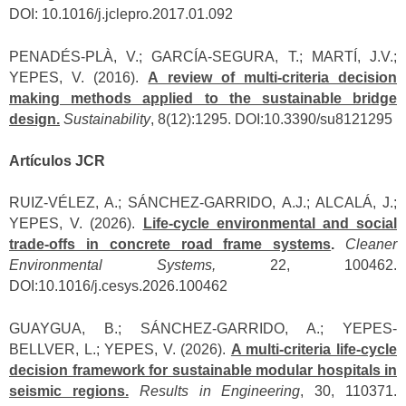
DOI: 10.1016/j.jclepro.2017.01.092
PENADÉS-PLÀ, V.; GARCÍA-SEGURA, T.; MARTÍ, J.V.;
YEPES, V. (2016).
A review of multi-criteria decision
making methods applied to the sustainable bridge
design.
Sustainability
, 8(12):1295. DOI:10.3390/su8121295
Artículos JCR
RUIZ-VÉLEZ, A.; SÁNCHEZ-GARRIDO, A.J.; ALCALÁ, J.;
YEPES, V. (2026).
Life-cycle environmental and social
trade-offs in concrete road frame systems
.
Cleaner
Environmental Systems,
22, 100462.
DOI:10.1016/j.cesys.2026.100462
GUAYGUA, B.; SÁNCHEZ-GARRIDO, A.; YEPES-
BELLVER, L.; YEPES, V. (2026).
A multi-criteria life-cycle
decision framework for sustainable modular hospitals in
seismic regions.
Results in Engineering
, 30, 110371.