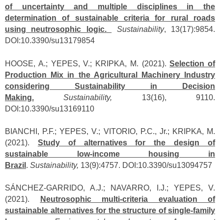
of uncertainty and multiple disciplines in the
determination of sustainable criteria for rural roads
using neutrosophic logic.
Sustainability
, 13(17):9854.
DOI:10.3390/su13179854
HOOSE, A.; YEPES, V.; KRIPKA, M. (2021).
Selection of
Production Mix in the Agricultural Machinery Industry
considering Sustainability in Decision
Making.
Sustainability,
13(16), 9110.
DOI:10.3390/su13169110
BIANCHI, P.F.; YEPES, V.; VITORIO, P.C., Jr.; KRIPKA, M.
(2021).
Study of alternatives for the design of
sustainable low-income housing in
Brazil
.
Sustainability,
13(9):4757. DOI:10.3390/su13094757
SÁNCHEZ-GARRIDO, A.J.; NAVARRO, I.J.; YEPES, V.
(2021).
Neutrosophic multi-criteria evaluation of
sustainable alternatives for the structure of single-family