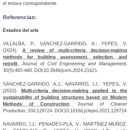
el enlace correspondiente.
Referencias:
Estados del arte
VILLALBA, P.; SÁNCHEZ-GARRIDO, A.; YEPES, V.
(2024).
A review of multi-criteria decision-making
methods for building assessment, selection, and
retrofit
.
Journal of Civil Engineering and Management
,
30(5):465-480. DOI:10.3846/jcem.2024.21621
SÁNCHEZ-GARRIDO, A.J.; NAVARRO, I.J.; YEPES, V.
(2022).
Multi-criteria decision-making applied to the
sustainability of building structures based on Modern
Methods of Construction
.
Journal of Cleaner
Production,
330:129724. DOI:10.1016/j.jclepro.2021.129724
NAVARRO, I.J.; PENADÉS-PLÀ, V.; MARTÍNEZ-MUÑOZ,