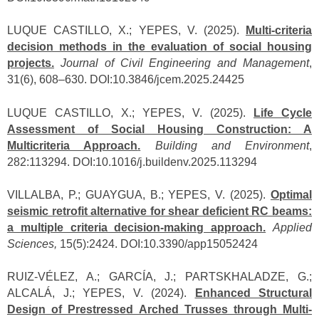
LUQUE CASTILLO, X.; YEPES, V. (2025).
Multi-criteria
decision methods in the evaluation of social housing
projects.
Journal of Civil Engineering and Management
,
31(6), 608–630. DOI:10.3846/jcem.2025.24425
LUQUE CASTILLO, X.; YEPES, V. (2025).
Life Cycle
Assessment of Social Housing Construction: A
Multicriteria Approach
.
Building and Environment
,
282:113294. DOI:10.1016/j.buildenv.2025.113294
VILLALBA, P.; GUAYGUA, B.; YEPES, V. (2025).
Optimal
seismic retrofit alternative for shear deficient RC beams:
a multiple criteria decision-making approach.
Applied
Sciences,
15(5):2424. DOI:10.3390/app15052424
RUIZ-VÉLEZ, A.; GARCÍA, J.; PARTSKHALADZE, G.;
ALCALÁ, J.; YEPES, V. (2024).
Enhanced Structural
Design of Prestressed Arched Trusses through Multi-