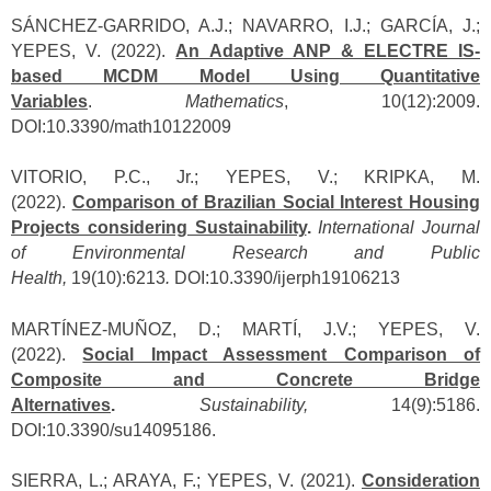
SÁNCHEZ-GARRIDO, A.J.; NAVARRO, I.J.; GARCÍA, J.;
YEPES, V. (2022).
An Adaptive ANP & ELECTRE IS-
based MCDM Model Using Quantitative
Variables
.
Mathematics
, 10(12):2009.
DOI:10.3390/math10122009
VITORIO, P.C., Jr.; YEPES, V.; KRIPKA, M.
(2022).
Comparison of Brazilian Social Interest Housing
Projects considering Sustainability
.
International Journal
of Environmental Research and Public
Health,
19(10):6213
.
DOI:10.3390/ijerph19106213
MARTÍNEZ-MUÑOZ, D.; MARTÍ, J.V.; YEPES, V.
(2022).
Social Impact Assessment Comparison of
Composite and Concrete Bridge
Alternatives
.
Sustainability,
14(9):5186.
DOI:10.3390/su14095186.
SIERRA, L.; ARAYA, F.; YEPES, V. (2021).
Consideration