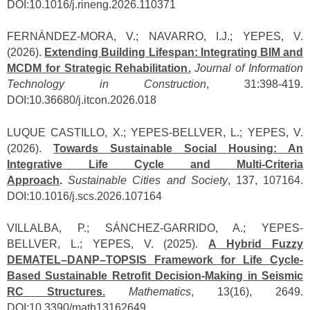
DOI:10.1016/j.rineng.2026.110371
FERNÁNDEZ-MORA, V.; NAVARRO, I.J.; YEPES, V.
(2026).
Extending Building Lifespan: Integrating BIM and
MCDM for Strategic Rehabilitation.
Journal of Information
Technology in Construction
, 31:398-419.
DOI:10.36680/j.itcon.2026.018
LUQUE CASTILLO, X.; YEPES-BELLVER, L.; YEPES, V.
(2026).
Towards Sustainable Social Housing: An
Integrative Life Cycle and Multi-Criteria
Approach
.
Sustainable Cities and Society
, 137, 107164.
DOI:10.1016/j.scs.2026.107164
VILLALBA, P.; SÁNCHEZ-GARRIDO, A.; YEPES-
BELLVER, L.; YEPES, V. (2025).
A Hybrid Fuzzy
DEMATEL–DANP–TOPSIS Framework for Life Cycle-
Based Sustainable Retrofit Decision-Making in Seismic
RC Structures.
Mathematics
, 13(16), 2649.
DOI:10.3390/math13162649