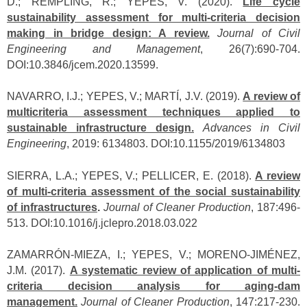
D.; REMPLING, R.; YEPES, V. (2020).
Life cycle
sustainability assessment for multi-criteria decision
making in bridge design: A review.
Journal of Civil
Engineering and Management
, 26(7):690-704.
DOI:10.3846/jcem.2020.13599.
NAVARRO, I.J.; YEPES, V.; MARTÍ, J.V. (2019).
A review of
multicriteria assessment techniques applied to
sustainable infrastructure design.
Advances in Civil
Engineering
, 2019: 6134803. DOI:10.1155/2019/6134803
SIERRA, L.A.; YEPES, V.; PELLICER, E. (2018).
A review
of multi-criteria assessment of the social sustainability
of infrastructures
.
Journal of Cleaner Production
, 187:496-
513. DOI:10.1016/j.jclepro.2018.03.022
ZAMARRÓN-MIEZA, I.; YEPES, V.; MORENO-JIMÉNEZ,
J.M. (2017).
A systematic review of application of multi-
criteria decision analysis for aging-dam
management.
Journal of Cleaner Production
, 147:217-230.