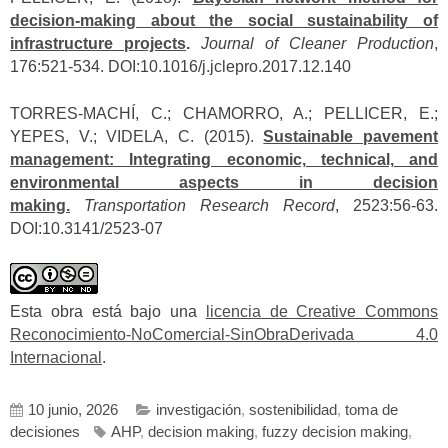
decision-making about the social sustainability of
infrastructure projects
.
Journal of Cleaner Production
,
176:521-534. DOI:10.1016/j.jclepro.2017.12.140
TORRES-MACHÍ, C.; CHAMORRO, A.; PELLICER, E.;
YEPES, V.; VIDELA, C. (2015).
Sustainable pavement
management: Integrating economic, technical, and
environmental aspects in decision
making.
Transportation Research Record
, 2523:56-63.
DOI:10.3141/2523-07
Esta obra está bajo una
licencia de Creative Commons
Reconocimiento-NoComercial-SinObraDerivada 4.0
Internacional
.
10 junio, 2026
investigación
,
sostenibilidad
,
toma de
decisiones
AHP
,
decision making
,
fuzzy decision making
,