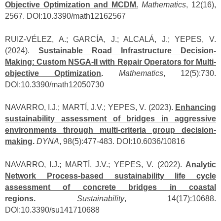
Objective Optimization and MCDM.
Mathematics
, 12(16),
2567. DOI:10.3390/math12162567
RUIZ-VÉLEZ, A.; GARCÍA, J.; ALCALÁ, J.; YEPES, V.
(2024).
Sustainable Road Infrastructure Decision-
Making: Custom NSGA-II with Repair Operators for Multi-
objective Optimization
.
Mathematics
, 12(5):730.
DOI:10.3390/math12050730
NAVARRO, I.J.; MARTÍ, J.V.; YEPES, V. (2023).
Enhancing
sustainability assessment of bridges in aggressive
environments through multi-criteria group decision-
making
.
DYNA
, 98(5):477-483. DOI:10.6036/10816
NAVARRO, I.J.; MARTÍ, J.V.; YEPES, V. (2022).
Analytic
Network Process-based sustainability life cycle
assessment of concrete bridges in coastal
regions.
Sustainability
, 14(17):10688.
DOI:10.3390/su141710688