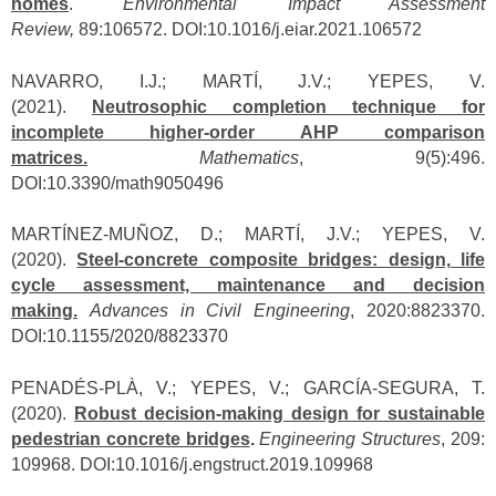
homes
.
Environmental Impact Assessment
Review,
89:106572. DOI:
10.1016/j.eiar.2021.106572
NAVARRO, I.J.; MARTÍ, J.V.; YEPES, V.
(2021).
Neutrosophic completion technique for
incomplete higher-order AHP comparison
matrices.
Mathematics
, 9(5):496.
DOI:10.3390/math9050496
MARTÍNEZ-MUÑOZ, D.; MARTÍ, J.V.; YEPES, V.
(2020).
Steel-concrete composite bridges: design, life
cycle assessment, maintenance and decision
making.
Advances in Civil Engineering
, 2020:8823370.
DOI:10.1155/2020/8823370
PENADÉS-PLÀ, V.; YEPES, V.; GARCÍA-SEGURA, T.
(2020).
Robust decision-making design for sustainable
pedestrian concrete bridges
.
Engineering Structures
, 209:
109968. DOI:10.1016/j.engstruct.2019.109968