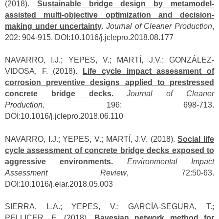
(2018).
Sustainable bridge design by metamodel-
assisted multi-objective optimization and decision-
making under uncertainty
.
Journal of Cleaner Production
,
202: 904-915. DOI:10.1016/j.jclepro.2018.08.177
NAVARRO, I.J.; YEPES, V.; MARTÍ, J.V.; GONZÁLEZ-
VIDOSA, F. (2018).
Life cycle impact assessment of
corrosion preventive designs applied to prestressed
concrete bridge decks
.
Journal of Cleaner
Production
,
196: 698-713.
DOI:10.1016/j.jclepro.2018.06.110
NAVARRO, I.J.; YEPES, V.; MARTÍ, J.V. (2018).
Social life
cycle assessment of concrete bridge decks exposed to
aggressive environments
.
Environmental Impact
Assessment Review
, 72:50-63.
DOI:10.1016/j.eiar.2018.05.003
SIERRA, L.A.; YEPES, V.; GARCÍA-SEGURA, T.;
PELLICER, E. (2018).
Bayesian network method for