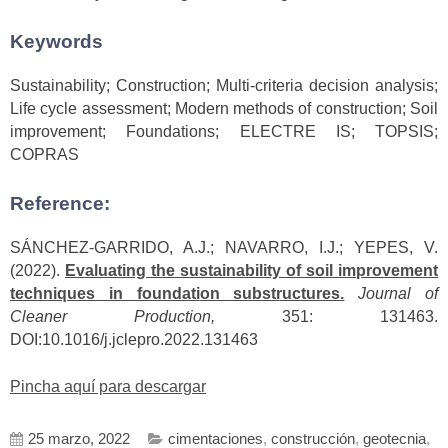
Keywords
Sustainability; Construction; Multi-criteria decision analysis;
Life cycle assessment; Modern methods of construction; Soil
improvement; Foundations; ELECTRE IS; TOPSIS;
COPRAS
Reference:
SÁNCHEZ-GARRIDO, A.J.; NAVARRO, I.J.; YEPES, V.
(2022).
Evaluating the sustainability of soil improvement
techniques in foundation substructures.
Journal of
Cleaner Production,
351: 131463.
DOI:10.1016/j.jclepro.2022.131463
Pincha aquí para descargar
25 marzo, 2022
cimentaciones
,
construcción
,
geotecnia
,