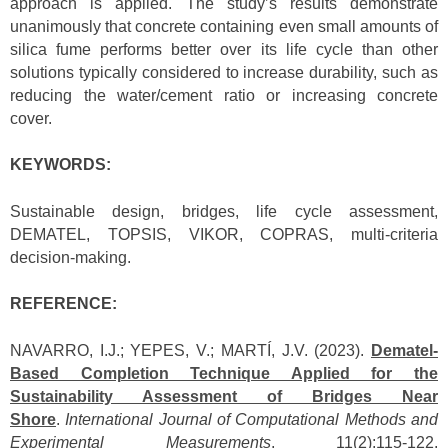
approach is applied. The study’s results demonstrate
unanimously that concrete containing even small amounts of
silica fume performs better over its life cycle than other
solutions typically considered to increase durability, such as
reducing the water/cement ratio or increasing concrete
cover.
KEYWORDS:
Sustainable design, bridges, life cycle assessment,
DEMATEL, TOPSIS, VIKOR, COPRAS, multi-criteria
decision-making.
REFERENCE:
NAVARRO, I.J.; YEPES, V.; MARTÍ, J.V. (2023).
Dematel-
Based Completion Technique Applied for the
Sustainability Assessment of Bridges Near
Shore
.
International Journal of Computational Methods and
Experimental Measurements
, 11(2):115-122.