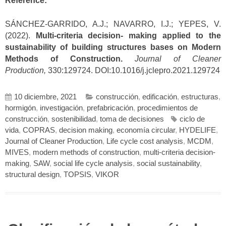
Reference:
SÁNCHEZ-GARRIDO, A.J.; NAVARRO, I.J.; YEPES, V.
(2022).
Multi-criteria decision- making applied to the
sustainability of building structures bases on Modern
Methods of Construction.
Journal of Cleaner
Production,
330:129724. DOI:10.1016/j.jclepro.2021.129724
10 diciembre, 2021
construcción
,
edificación
,
estructuras
,
hormigón
,
investigación
,
prefabricación
,
procedimientos de
construcción
,
sostenibilidad
,
toma de decisiones
ciclo de
vida
,
COPRAS
,
decision making
,
economía circular
,
HYDELIFE
,
Journal of Cleaner Production
,
Life cycle cost analysis
,
MCDM
,
MIVES
,
modern methods of construction
,
multi-criteria decision-
making
,
SAW
,
social life cycle analysis
,
social sustainability
,
structural design
,
TOPSIS
,
VIKOR