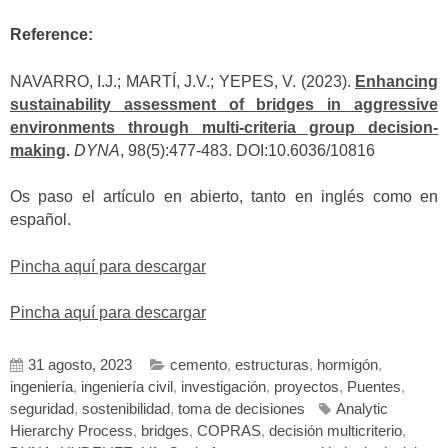
Reference:
NAVARRO, I.J.; MARTÍ, J.V.; YEPES, V. (2023).
Enhancing
sustainability assessment of bridges in aggressive
environments through multi-criteria group decision-
making
.
DYNA
, 98(5):477-483. DOI:10.6036/10816
Os paso el artículo en abierto, tanto en inglés como en
español.
Pincha aquí para descargar
Pincha aquí para descargar
31 agosto, 2023
cemento
,
estructuras
,
hormigón
,
ingeniería
,
ingeniería civil
,
investigación
,
proyectos
,
Puentes
,
seguridad
,
sostenibilidad
,
toma de decisiones
Analytic
Hierarchy Process
,
bridges
,
COPRAS
,
decisión multicriterio
,