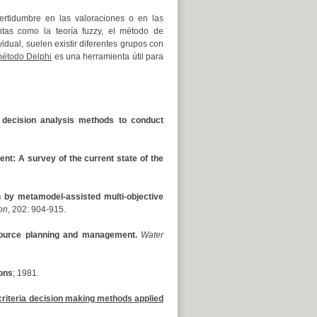
certidumbre en las valoraciones o en las
tas como la teoría fuzzy, el método de
dual, suelen existir diferentes grupos con
étodo Delphi
es una herramienta útil para
ia decision analysis methods to conduct
ent: A survey of the current state of the
n by metamodel-assisted multi-objective
on
, 202: 904-915.
esource planning and management.
Water
ions
; 1981.
-criteria decision making methods applied