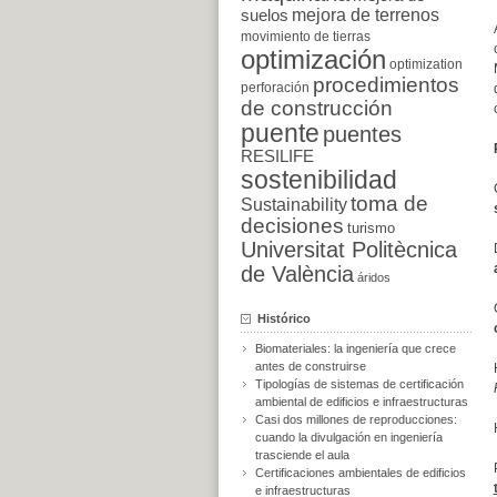
suelos
mejora de terrenos
movimiento de tierras
optimización
optimization
procedimientos
perforación
de construcción
puente
puentes
RESILIFE
sostenibilidad
toma de
Sustainability
decisiones
turismo
Universitat Politècnica
de València
áridos
Histórico
Biomateriales: la ingeniería que crece
antes de construirse
Tipologías de sistemas de certificación
ambiental de edificios e infraestructuras
Casi dos millones de reproducciones:
cuando la divulgación en ingeniería
trasciende el aula
Certificaciones ambientales de edificios
e infraestructuras