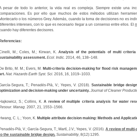
A pesar de todo lo anterior, la vida real es compleja. Siempre existe una in
comparaciones. Es por ello que muchos de estos métodos utilizan herramien
Montecarlo o los números Grey. Además, cuando la toma de decisiones no es indivi
diferentes intereses, con lo que es necesario llegar a un consenso entre ellos. El
m
cuando hay diferentes decisores.
Referencias:
Cinelli, M.; Coles, M.; Kirwan, K.
Analysis of the potentials of multi criter
sustainability assessment.
Ecol. Indic.
2014, 46, 138–148.
De Brito, M. M.; Evers, M.
Multi-criteria decision-making for flood risk managem
art.
Nat. Hazards Earth Syst. Sci.
2016, 16, 1019–1033.
García-Segura, T.; Penadés-Plà, V.; Yepes, V. (2018).
Sustainable bridge desig
optimization and decision-making under uncertainty.
Journal of Cleaner Producti
Hajkowicz, S.; Collins, K.
A review of multiple criteria analysis for water r
Resour. Manag.
2007, 21, 1553–1566.
Hwang, C. L.; Yoon, K.
Multiple attribute decision making: Methods and Applicat
Penadés-Plà, V.; García-Segura, T.; Martí, J.V.; Yepes, V. (2016).
A review of multi
to the sustainable bridge design.
Sustainability
, 8(12):1295.