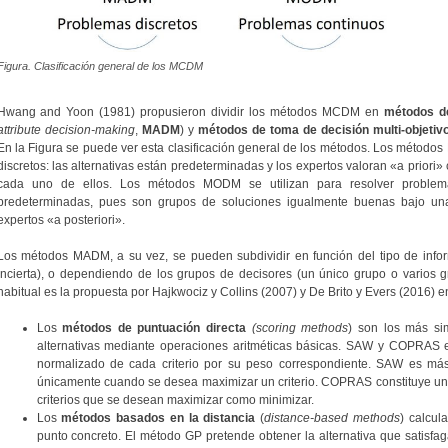
Figura. Clasificación general de los MCDM
Hwang and Yoon (1981) propusieron dividir los métodos MCDM en
métodos de
attribute decision-making
,
MADM
) y
métodos de toma de decisión multi-objetiv
En la Figura se puede ver esta clasificación general de los métodos. Los métodos
discretos: las alternativas están predeterminadas y los expertos valoran «a priori» 
cada uno de ellos. Los métodos MODM se utilizan para resolver problemas
predeterminadas, pues son grupos de soluciones igualmente buenas bajo una s
expertos «a posteriori».
Los métodos MADM, a su vez, se pueden subdividir en función del tipo de informa
incierta), o dependiendo de los grupos de decisores (un único grupo o varios g
habitual es la propuesta por Hajkwociz y Collins (2007) y De Brito y Evers (2016) e
Los
métodos de puntuación directa
(scoring methods
) son los más si
alternativas mediante operaciones aritméticas básicas. SAW y COPRAS e
normalizado de cada criterio por su peso correspondiente. SAW es más 
únicamente cuando se desea maximizar un criterio. COPRAS constituye una
criterios que se desean maximizar como minimizar.
Los
métodos basados en la distancia
(
distance-based methods
) calcul
punto concreto. El método GP pretende obtener la alternativa que satisfag