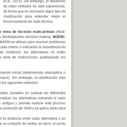
et al., 2014). Sin embargo, el desarrollo
de estos métodos ha sido exponencial,
de forma que es necesario algún tipo de
clasificación para entender mejor el
funcionamiento de cada técnica.
 toma de decisión multi-atributo
(
Multi-
o
(
Multiobjective decision-making
,
MODM
).
 MADM se utilizan para resolver problemas
cada criterio e indicando la importancia de
 continuos: las alternativas no están
erie de restricciones, participando los
ción inicial (determinista, estocástica o
rupos). Sin embargo, la clasificación más
n los siguientes métodos:
mples, basados en evaluar las diferentes
valúan las alternativas sumando el valor
antiguo y permite realizar este proceso
 evolución de SAW y se aplica tanto para
an la distancia entre cada alternativa y un
a un conjunto de metas, es decir, el punto