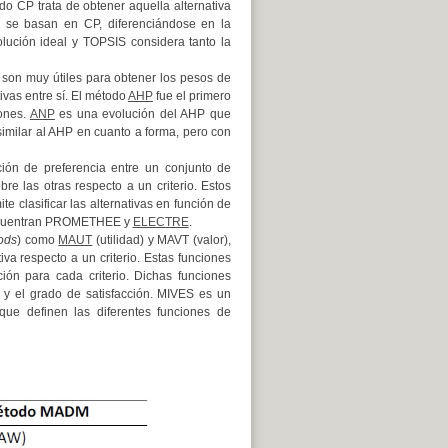
o CP trata de obtener aquella alternativa
se basan en CP, diferenciándose en la
olución ideal y TOPSIS considera tanto la
 son muy útiles para obtener los pesos de
tivas entre sí. El método
AHP
fue el primero
iones.
ANP
es una evolución del AHP que
similar al AHP en cuanto a forma, pero con
ción de preferencia entre un conjunto de
 las otras respecto a un criterio. Estos
e clasificar las alternativas en función de
e encuentran PROMETHEE y
ELECTRE
.
hods
) como
MAUT
(utilidad) y MAVT (valor),
va respecto a un criterio. Estas funciones
ción para cada criterio. Dichas funciones
n y el grado de satisfacción. MIVES es un
que definen las diferentes funciones de