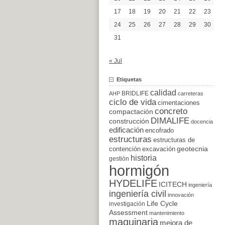
17
18
19
20
21
22
23
24
25
26
27
28
29
30
31
« Jul
Etiquetas
calidad
BRIDLIFE
AHP
carreteras
ciclo de vida
cimentaciones
concreto
compactación
DIMALIFE
construcción
docencia
edificación
encofrado
estructuras
estructuras de
excavación
geotecnia
contención
historia
gestión
hormigón
HYDELIFE
ICITECH
ingeniería
ingeniería civil
innovación
Life Cycle
investigación
Assessment
mantenimiento
maquinaria
mejora de