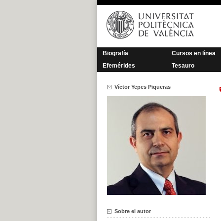
Saltar
al
contenido
Biografía
Cursos en línea
Efemérides
Tesauro
Víctor Yepes Piqueras
Sobre el autor