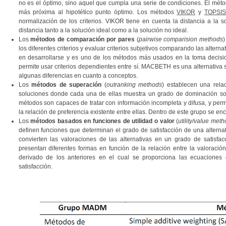
no es el óptimo, sino aquel que cumpla una serie de condiciones. El métod
más próxima al hipotético punto óptimo. Los métodos
VIKOR
y
TOPSIS
normalización de los criterios. VIKOR tiene en cuenta la distancia a la s
distancia tanto a la solución ideal como a la solución no ideal.
Los
métodos de comparación por pares
(
pairwise comparision methods
)
los diferentes criterios y evaluar criterios subjetivos comparando las alterna
en desarrollarse y es uno de los métodos más usados en la toma decis
permite usar criterios dependientes entre sí. MACBETH es una alternativa 
algunas diferencias en cuanto a conceptos.
Los
métodos de superación
(
outranking methods
) establecen una rela
soluciones donde cada una de ellas muestra un grado de dominación sobre
métodos son capaces de tratar con información incompleta y difusa, y permit
la relación de preferencia existente entre ellas. Dentro de este grupo s
Los
métodos basados en funciones de utilidad o valor
(
utility/value met
definen funciones que determinan el grado de satisfacción de una alternati
convierten las valoraciones de las alternativas en un grado de satisfac
presentan diferentes formas en función de la relación entre la valoració
derivado de los anteriores en el cual se proporciona las ecuaciones 
satisfacción.