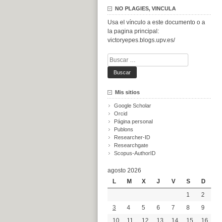
NO PLAGIES, VINCULA
Usa el vínculo a este documento o a
la pagina principal:
victoryepes.blogs.upv.es/
Buscar:
Mis sitios
Google Scholar
Orcid
Página personal
Publons
Researcher-ID
Researchgate
Scopus-AuthorID
agosto 2026
L
M
X
J
V
S
D
1
2
3
4
5
6
7
8
9
10
11
12
13
14
15
16