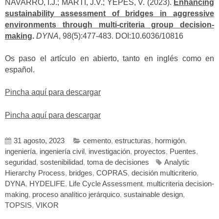
NAVARRO, I.J.; MARTÍ, J.V.; YEPES, V. (2023).
Enhancing
sustainability assessment of bridges in aggressive
environments through multi-criteria group decision-
making
.
DYNA
, 98(5):477-483. DOI:10.6036/10816
Os paso el artículo en abierto, tanto en inglés como en
español.
Pincha aquí para descargar
Pincha aquí para descargar
31 agosto, 2023
cemento
,
estructuras
,
hormigón
,
ingeniería
,
ingeniería civil
,
investigación
,
proyectos
,
Puentes
,
seguridad
,
sostenibilidad
,
toma de decisiones
Analytic
Hierarchy Process
,
bridges
,
COPRAS
,
decisión multicriterio
,
DYNA
,
HYDELIFE
,
Life Cycle Assessment
,
multicriteria decision-
making
,
proceso analítico jerárquico
,
sustainable design
,
TOPSIS
,
VIKOR