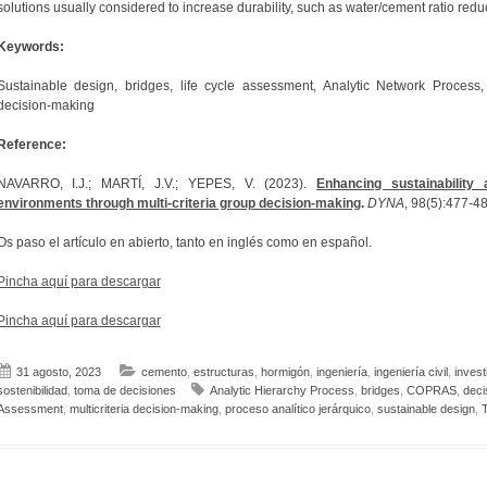
solutions usually considered to increase durability, such as water/cement ratio redu
Keywords:
Sustainable design, bridges, life cycle assessment, Analytic Network Process
decision-making
Reference:
NAVARRO, I.J.; MARTÍ, J.V.; YEPES, V. (2023).
Enhancing sustainability
environments through multi-criteria group decision-making
.
DYNA
, 98(5):477-4
Os paso el artículo en abierto, tanto en inglés como en español.
Pincha aquí para descargar
Pincha aquí para descargar
31 agosto, 2023
cemento
,
estructuras
,
hormigón
,
ingeniería
,
ingeniería civil
,
invest
sostenibilidad
,
toma de decisiones
Analytic Hierarchy Process
,
bridges
,
COPRAS
,
decis
Assessment
,
multicriteria decision-making
,
proceso analítico jerárquico
,
sustainable design
,