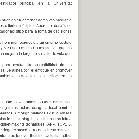
vestigador principal en la Universitat
los puentes en entornos agresivos mediante
s criterios múltiples. Aborda el desafío de
ador holístico para la toma de decisiones
de hormigón expuesto a un entorno costero
y VIKOR). Los resultados indican que los
 mejor a lo largo de su ciclo de vida que
 para evaluar la sostenibilidad de las
turas. Se alinea con el enfoque en promover
ambientales y sociales específicos en las
stainable Development Goals. Construction
ing infrastructure design a focal point of
 demands. Although methods exist to assess
mains in combining these dimensions into a
 decision-making techniques (ANP, TOPSIS,
 bridge exposed to a coastal environment.
form better over their life cycle than other