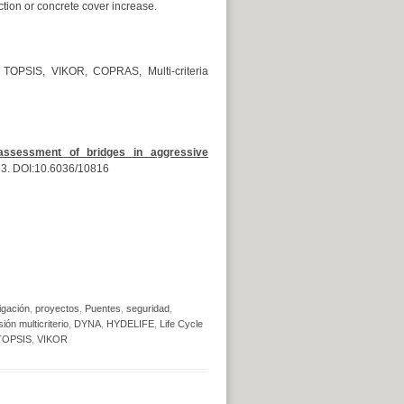
ction or concrete cover increase.
, TOPSIS, VIKOR, COPRAS, Multi-criteria
 assessment of bridges in aggressive
83. DOI:10.6036/10816
igación
,
proyectos
,
Puentes
,
seguridad
,
ión multicriterio
,
DYNA
,
HYDELIFE
,
Life Cycle
TOPSIS
,
VIKOR