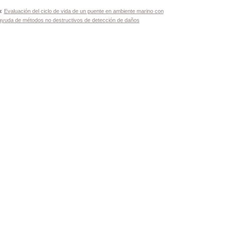
Navegación
Evaluación del ciclo de vida de un puente en ambiente marino con
ayuda de métodos no destructivos de detección de daños
de
entradas