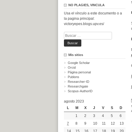
NO PLAGIES, VINCULA
Usa el vínculo a este documento o a
la pagina principal:
victoryepes.blogs.upv.es/
Buscar:
Mis sitios
Google Scholar
Orcid
Página personal
Publons
Researcher-ID
Researchgate
Scopus-AuthorID
agosto 2023
L
M
X
J
V
S
D
1
2
3
4
5
6
7
8
9
10
11
12
13
14
15
16
17
18
19
20