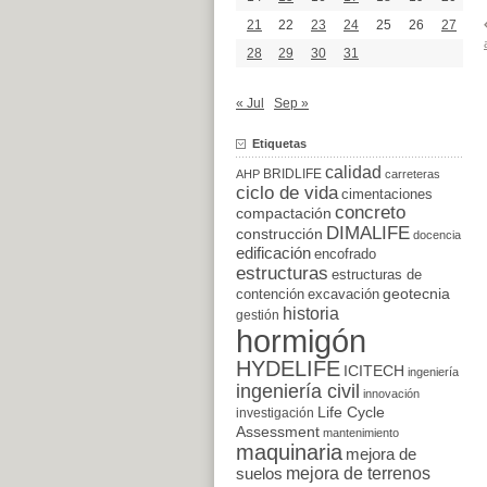
21
22
23
24
25
26
27
28
29
30
31
« Jul
Sep »
Etiquetas
calidad
BRIDLIFE
AHP
carreteras
ciclo de vida
cimentaciones
concreto
compactación
DIMALIFE
construcción
docencia
edificación
encofrado
estructuras
estructuras de
excavación
geotecnia
contención
historia
gestión
hormigón
HYDELIFE
ICITECH
ingeniería
ingeniería civil
innovación
Life Cycle
investigación
Assessment
mantenimiento
maquinaria
mejora de
suelos
mejora de terrenos