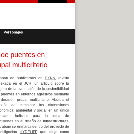
Personajes
d de puentes en
al multicriterio
aban de publicarnos en
DYNA
, revista
dexada en el JCR, un artículo sobre la
jora de la evaluación de la sostenibilidad
 puentes en entornos agresivos mediante
 decisión grupal multicriterio. Aborda el
safío de combinar las dimensiones
onómica, ambiental y social en un único
dicador holístico para la toma de
cisiones en el diseño de infraestructuras.
 trabajo se enmarca dentro del proyecto de
vestigación
HYDELIFE
que dirijo como