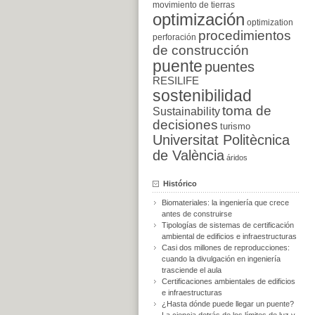
movimiento de tierras
optimización
optimization
procedimientos
perforación
de construcción
puente
puentes
RESILIFE
sostenibilidad
toma de
Sustainability
decisiones
turismo
Universitat Politècnica
de València
áridos
Histórico
Biomateriales: la ingeniería que crece
antes de construirse
Tipologías de sistemas de certificación
ambiental de edificios e infraestructuras
Casi dos millones de reproducciones:
cuando la divulgación en ingeniería
trasciende el aula
Certificaciones ambientales de edificios
e infraestructuras
¿Hasta dónde puede llegar un puente?
La ciencia detrás de los límites de luz y