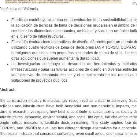
in
Politècnica de València.
El artículo contribuye al campo de la evaluación de la sostenibilidad de 
la aplicación de técnicas de toma de decisiones grupales en el ámbito de lo
combinar las dimensiones económica, ambiental y social en un único indic
en el diseño de infraestructuras.
El estudio evalúa cinco alternativas de diseño diferentes para un puente 
utilizando cuatro técnicas de toma de decisiones (ANP, TOPSIS, COPRAS 
hormigones que contienen pequeñas cantidades de humo de sílice funcionan
otras soluciones que suelen aumentar la durabilidad.
La investigación contribuye al desarrollo de herramientas y métodos
infraestructuras y guiar las futuras acciones de diseño en diversas estruc
las iniciativas de economía circular y el cumplimiento de los requisitos 
licitaciones de proyectos públicos
Abstract:
The construction industry is increasingly recognized as critical in achieving Su
activities and infrastructure have both beneficial and non-beneficial impacts, mak
current research investigating how best to contribute to sustainability as society
infrastructures’ economic, environmental, and social life cycle, the challenge re
single holistic indicator to facilitate decision-making. This study applies four
COPRAS, and VIKOR) to evaluate five different design alternatives for a concrete
The results indicate that concretes containing even small amounts of silica fume per