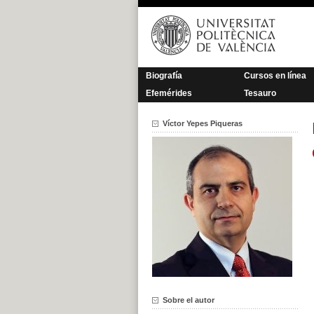
Saltar
al
contenido
Biografía
Cursos en línea
Efemérides
Tesauro
Víctor Yepes Piqueras
Sobre el autor