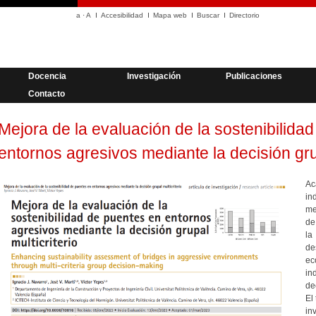
a
·
A
Accesibilidad
Mapa web
Buscar
Directorio
Docencia
Investigación
Publicaciones
Contacto
Mejora de la evaluación de la sostenibilida
entornos agresivos mediante la decisión grup
Ac
in
me
de
la
de
ec
in
de
El
in