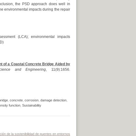
nclusion, the PSD approach does well in
he environmental impacts during the repair
assessment (LCA); environmental impacts
SD)
t of a Coastal Concrete Bridge Aided by
cience and Engineering
, 11(9):1656.
bridge
,
concrete
,
corrosion
,
damage detection
,
nsity function
,
Sustainability
ción de la sostenibilidad de puentes en entornos