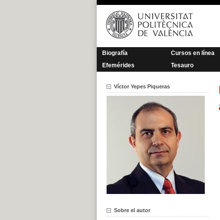
Saltar
al
contenido
Biografía
Cursos en línea
Efemérides
Tesauro
Víctor Yepes Piqueras
Sobre el autor