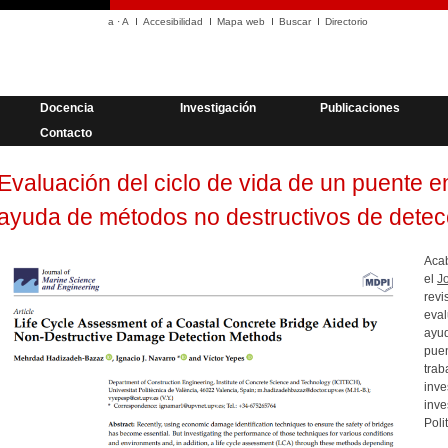
a
·
A
Accesibilidad
Mapa web
Buscar
Directorio
Docencia
Investigación
Publicaciones
Contacto
Evaluación del ciclo de vida de un puente 
ayuda de métodos no destructivos de detec
Aca
el
J
revi
eval
ayu
puen
tra
inv
inv
Poli