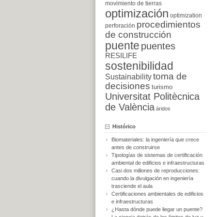
movimiento de tierras
optimización
optimization
procedimientos
perforación
de construcción
puente
puentes
RESILIFE
sostenibilidad
toma de
Sustainability
decisiones
turismo
Universitat Politècnica
de València
áridos
Histórico
Biomateriales: la ingeniería que crece
antes de construirse
Tipologías de sistemas de certificación
ambiental de edificios e infraestructuras
Casi dos millones de reproducciones:
cuando la divulgación en ingeniería
trasciende el aula
Certificaciones ambientales de edificios
e infraestructuras
¿Hasta dónde puede llegar un puente?
La ciencia detrás de los límites de luz y