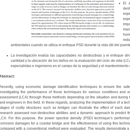
El 
des
esp
espe
impa
man
hor
red
ambientales cuando se utiliza el enfoque PSD durante la vida útil del puent
La investigación evalúa las capacidades no destructivas y el enfoque di
cantidad y la ubicación de los daños en la evaluación del ciclo de vida (L
especialistas e ingenieros en el campo de la seguridad y el mantenimiento 
Abstract:
Recently, using economic damage identification techniques to ensure the safe
investigating the performance of those techniques for various conditions and en
assessment (LCA) through these methods depending on the situation and during the 
and engineers in this field. In these regards, analyzing the implementation of a te
stages of costly structures such as bridges can illustrate the effect of each 
research assessed non-destructive abilities and a dynamic approach to predict 
LCA. For this purpose, the power spectral density (PSD) technique’s performanc
corrosion damages for a coastal bridge and the effectiveness of using this techn
compared with a conventional method were evaluated. The results demonstrate a 