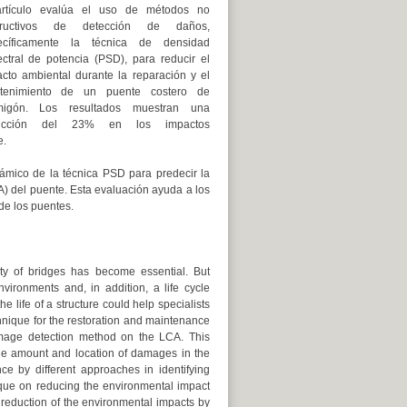
artículo evalúa el uso de métodos no
tructivos de detección de daños,
ecíficamente la técnica de densidad
ctral de potencia (PSD), para reducir el
cto ambiental durante la reparación y el
tenimiento de un puente costero de
migón. Los resultados muestran una
ucción del 23% en los impactos
e.
námico de la técnica PSD para predecir la
CA) del puente. Esta evaluación ayuda a los
de los puentes.
ty of bridges has become essential. But
vironments and, in addition, a life cycle
life of a structure could help specialists
chnique for the restoration and maintenance
damage detection method on the LCA. This
the amount and location of damages in the
e by different approaches in identifying
ique on reducing the environmental impact
reduction of the environmental impacts by