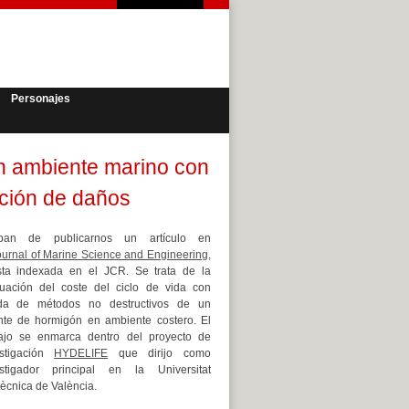
Personajes
en ambiente marino con
ción de daños
ban de publicarnos un artículo en
ournal of Marine Science and Engineering,
sta indexada en el JCR. Se trata de la
uación del coste del ciclo de vida con
da de métodos no destructivos de un
te de hormigón en ambiente costero. El
bajo se enmarca dentro del proyecto de
estigación
HYDELIFE
que dirijo como
estigador principal en la Universitat
tècnica de València.