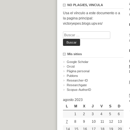
NO PLAGIES, VINCULA
Usa el vínculo a este documento o a
la pagina principal:
victoryepes.blogs.upv.es/
Buscar:
Mis sitios
Google Scholar
Orcid
Página personal
Publons
Researcher-ID
Researchgate
Scopus-AuthorID
agosto 2023
L
M
X
J
V
S
D
1
2
3
4
5
6
7
8
9
10
11
12
13
14
15
16
17
18
19
20