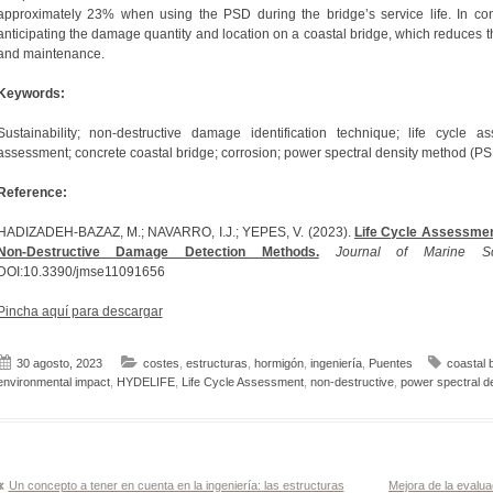
approximately 23% when using the PSD during the bridge’s service life. In co
anticipating the damage quantity and location on a coastal bridge, which reduces t
and maintenance.
Keywords:
Sustainability; non-destructive damage identification technique; life cycle 
assessment; concrete coastal bridge; corrosion; power spectral density method (P
Reference:
HADIZADEH-BAZAZ, M.; NAVARRO, I.J.; YEPES, V. (2023).
Life Cycle Assessmen
Non-Destructive Damage Detection Methods.
Journal of Marine S
DOI:10.3390/jmse11091656
Pincha aquí para descargar
30 agosto, 2023
costes
,
estructuras
,
hormigón
,
ingeniería
,
Puentes
coastal 
environmental impact
,
HYDELIFE
,
Life Cycle Assessment
,
non-destructive
,
power spectral de
Navegación
Un concepto a tener en cuenta en la ingeniería: las estructuras
Mejora de la evalua