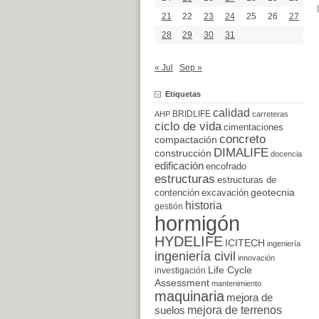
21
22
23
24
25
26
27
28
29
30
31
« Jul
Sep »
Etiquetas
calidad
BRIDLIFE
AHP
carreteras
ciclo de vida
cimentaciones
concreto
compactación
DIMALIFE
construcción
docencia
edificación
encofrado
estructuras
estructuras de
excavación
geotecnia
contención
historia
gestión
hormigón
HYDELIFE
ICITECH
ingeniería
ingeniería civil
innovación
Life Cycle
investigación
Assessment
mantenimiento
maquinaria
mejora de
suelos
mejora de terrenos