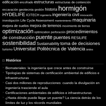
estructuras
edificación
encofrado
estructuras de contención
hormigón
historia
excavación
geotecnia
gestión
HYDELIFE
ingeniería civil
ICITECH
ingeniería
innovación
maquinaria
Life Cycle Assessment
investigación
mantenimiento
mejora de suelos
mejora de terrenos
movimiento de tierras
optimización
procedimientos
optimization
perforación
puente
puentes
de construcción
RESILIFE
sostenibilidad
toma de decisiones
Sustainability
Universitat Politècnica de València
turismo
áridos
Histórico
Biomateriales: la ingeniería que crece antes de construirse
Tipologías de sistemas de certificación ambiental de edificios e
infraestructuras
Casi dos millones de reproducciones: cuando la divulgación en
ingeniería trasciende el aula
Certificaciones ambientales de edificios e infraestructuras
¿Hasta dónde puede llegar un puente? La ciencia detrás de los
límites de luz y los récords mundiales