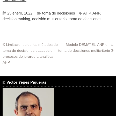
25 enero, 2022
toma de decisiones
AHP
,
ANP
,
decision making
,
decisión multicriterio
,
toma de decisiones
Navegación
Limitaciones de los métodos de
Modelo DEMATEL-ANP en la
toma de decisiones basados en
toma de decisiones multicriterio
de
procesos de jerarquía analítica
entradas
AHP
Víctor Yepes Piqueras