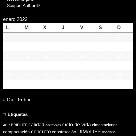
Scopus-AuthorID
enero 2022
L
M
X
J
V
S
D
1
2
3
4
5
6
7
8
9
10
11
12
13
14
15
16
17
18
19
20
21
22
23
24
25
26
27
28
29
30
31
« Dic
Feb »
Etiquetas
ciclo de vida
calidad
cimentaciones
BRIDLIFE
AHP
carreteras
concreto
DIMALIFE
compactación
construcción
docencia