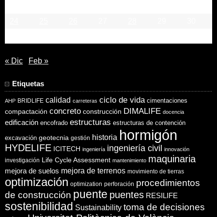
17
18
19
20
21
22
23
24
25
26
27
28
29
30
31
« Dic
Feb »
Etiquetas
ciclo de vida
calidad
cimentaciones
BRIDLIFE
AHP
carreteras
concreto
DIMALIFE
compactación
construcción
docencia
estructuras
edificación
encofrado
estructuras de contención
hormigón
historia
excavación
geotecnia
gestión
HYDELIFE
ingeniería civil
ICITECH
ingeniería
innovación
maquinaria
Life Cycle Assessment
investigación
mantenimiento
mejora de suelos
mejora de terrenos
movimiento de tierras
optimización
procedimientos
optimization
perforación
puente
puentes
de construcción
RESILIFE
sostenibilidad
toma de decisiones
Sustainability