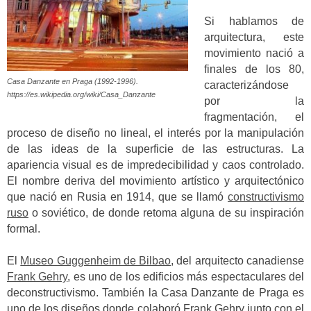
Si hablamos de
arquitectura, este
movimiento nació a
finales de los 80,
Casa Danzante en Praga (1992-1996).
caracterizándose
https://es.wikipedia.org/wiki/Casa_Danzante
por la
fragmentación, el
proceso de diseño no lineal, el interés por la manipulación
de las ideas de la superficie de las estructuras. La
apariencia visual es de impredecibilidad y caos controlado.
El nombre deriva del movimiento artístico y arquitectónico
que nació en Rusia en 1914, que se llamó
constructivismo
ruso
o soviético, de donde retoma alguna de su inspiración
formal.
El
Museo Guggenheim de Bilbao
, del arquitecto canadiense
Frank Gehry
, es uno de los edificios más espectaculares del
deconstructivismo. También la Casa Danzante de Praga es
uno de los diseños donde colaboró Frank Gehry junto con el