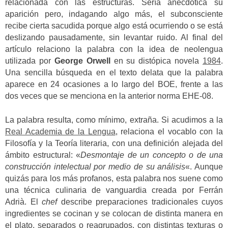
relacionada con las estructuras. Sería anecdótica su
aparición pero, indagando algo más, el subconsciente
recibe cierta sacudida porque algo está ocurriendo o se está
deslizando pausadamente, sin levantar ruido. Al final del
artículo relaciono la palabra con la idea de neolengua
utilizada por
George Orwell
en su distópica novela
1984
.
Una sencilla búsqueda en el texto delata que la palabra
aparece en 24 ocasiones a lo largo del BOE, frente a las
dos veces que se menciona en la anterior norma EHE-08.
La palabra resulta, como mínimo, extraña. Si acudimos a la
Real Academia de la Lengua
, relaciona el vocablo con la
Filosofía y la Teoría literaria, con una definición alejada del
ámbito estructural: «
Desmontaje de un concepto o de una
construcción intelectual por medio de su análisis
«. Aunque
quizás para los más profanos, esta palabra nos suene como
una técnica culinaria de vanguardia creada por Ferrán
Adrià. El
chef
describe preparaciones tradicionales cuyos
ingredientes se cocinan y se colocan de distinta manera en
el plato, separados o reagrupados, con distintas texturas o