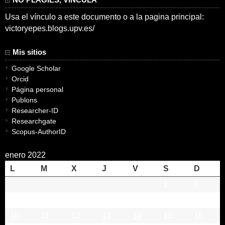
Usa el vínculo a este documento o a la pagina principal:
victoryepes.blogs.upv.es/
Mis sitios
Google Scholar
Orcid
Página personal
Publons
Researcher-ID
Researchgate
Scopus-AuthorID
enero 2022
L
M
X
J
V
S
D
1
2
3
4
5
6
7
8
9
10
11
12
13
14
15
16