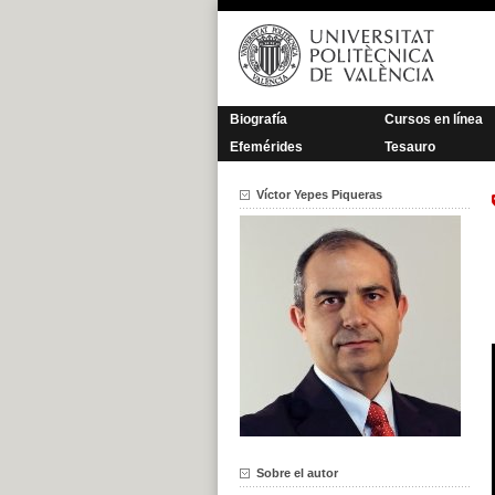
Saltar
al
contenido
Biografía
Cursos en línea
Efemérides
Tesauro
Víctor Yepes Piqueras
Sobre el autor