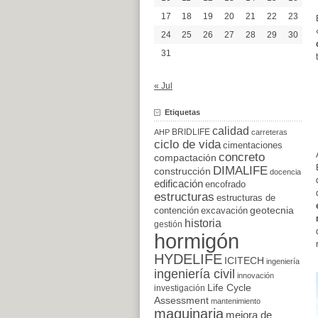
17
18
19
20
21
22
23
24
25
26
27
28
29
30
31
« Jul
Etiquetas
calidad
BRIDLIFE
AHP
carreteras
ciclo de vida
cimentaciones
concreto
compactación
DIMALIFE
construcción
docencia
edificación
encofrado
estructuras
estructuras de
excavación
geotecnia
contención
historia
gestión
hormigón
HYDELIFE
ICITECH
ingeniería
ingeniería civil
innovación
Life Cycle
investigación
Assessment
mantenimiento
maquinaria
mejora de