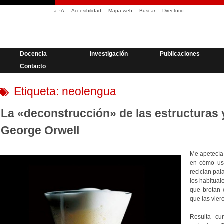
a
·
A
Accesibilidad
Mapa web
Buscar
Directorio
Docencia
Investigación
Publicaciones
Contacto
Etiqueta:
neolengua
La «deconstrucción» de las estructuras 
George Orwell
Me apetecía
en cómo us
reciclan pal
los habitua
que brotan
que las vier
Resulta cu