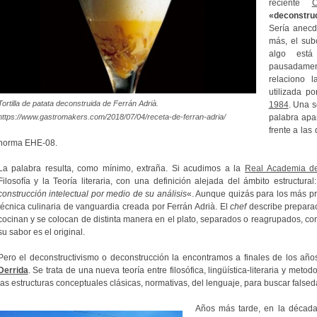
reciente
C
«deconstru
Sería anecd
más, el sub
algo está
pausadamente
relaciono 
utilizada p
Tortilla de patata deconstruida de Ferrán Adrià.
1984
. Una s
https://www.gastromakers.com/2018/07/04/receta-de-ferran-adria/
palabra apa
frente a las
norma EHE-08.
La palabra resulta, como mínimo, extraña. Si acudimos a la
Real Academia d
Filosofía y la Teoría literaria, con una definición alejada del ámbito estructural
construcción intelectual por medio de su análisis
«. Aunque quizás para los más p
técnica culinaria de vanguardia creada por Ferrán Adrià. El
chef
describe preparac
cocinan y se colocan de distinta manera en el plato, separados o reagrupados, con
su sabor es el original.
Pero el deconstructivismo o deconstrucción la encontramos a finales de los años
Derrida
. Se trata de una nueva teoría entre filosófica, lingüística-literaria y met
las estructuras conceptuales clásicas, normativas, del lenguaje, para buscar false
Años más tarde, en la década 