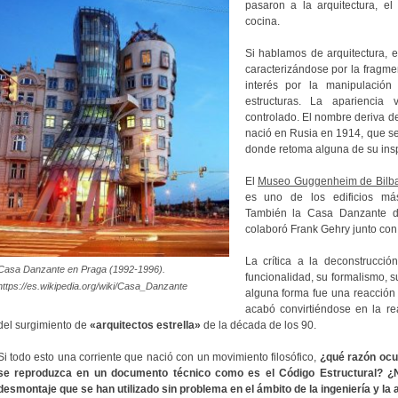
pasaron a la arquitectura, el 
cocina.
Si hablamos de arquitectura, e
caracterizándose por la fragmen
interés por la manipulación
estructuras. La apariencia
controlado. El nombre deriva de
nació en Rusia en 1914, que s
donde retoma alguna de su insp
El
Museo Guggenheim de Bilb
es uno de los edificios más
También la Casa Danzante d
colaboró Frank Gehry junto con 
La crítica a la deconstrucció
Casa Danzante en Praga (1992-1996).
funcionalidad, su formalismo, su
https://es.wikipedia.org/wiki/Casa_Danzante
alguna forma fue una reacción
acabó convirtiéndose en la re
del surgimiento de
«arquitectos estrella»
de la década de los 90.
Si todo esto una corriente que nació con un movimiento filosófico,
¿qué razón ocu
se reproduzca en un documento técnico como es el Código Estructural? ¿
desmontaje que se han utilizado sin problema en el ámbito de la ingeniería y la 