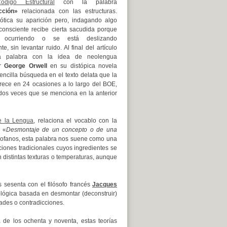
ódigo Estructural
con la palabra
cción»
relacionada con las estructuras.
ótica su aparición pero, indagando algo
consciente recibe cierta sacudida porque
 ocurriendo o se está deslizando
, sin levantar ruido. Al final del artículo
la palabra con la idea de neolengua
or
George Orwell
en su distópica novela
encilla búsqueda en el texto delata que la
rece en 24 ocasiones a lo largo del BOE,
 dos veces que se menciona en la anterior
e la Lengua
, relaciona el vocablo con la
: «
Desmontaje de un concepto o de una
rofanos, esta palabra nos suene como una
iones tradicionales cuyos ingredientes se
 distintas texturas o temperaturas, aunque
 sesenta con el filósofo francés
Jacques
odológica basada en desmontar (deconstruir)
dades o contradicciones.
de los ochenta y noventa, estas teorías