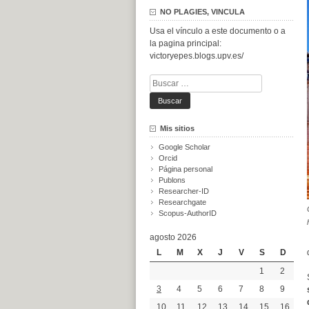
NO PLAGIES, VINCULA
Usa el vínculo a este documento o a
la pagina principal:
victoryepes.blogs.upv.es/
Buscar:
Mis sitios
Google Scholar
Orcid
Página personal
Publons
Researcher-ID
Researchgate
Scopus-AuthorID
agosto 2026
L
M
X
J
V
S
D
1
2
3
4
5
6
7
8
9
10
11
12
13
14
15
16