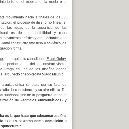
interiorismo, el mobiliario, la moda o la
ste movimiento nació a finales de los 80,
tación, el proceso de diseño no lineal, el
 de las ideas de la superficie de las
 visual es de impredecibilidad y caos
l movimiento artístico y arquitectónico que
e llamó
constructivismo ruso
o soviético, de
iración formal.
ao
, del arquitecto canadiense
Frank Gehry
,
 espectaculares del deconstructivismo.
e Praga es uno de los diseños donde
el arquitecto checo-croata Vlado Milunić.
n arquitectónica se basa por su falta de
 falta de consistencia y su aire elitista. De
 al funcionalismo de la posguerra, aunque
alización de
«edificios emblemáticos»
y
lta es la que hace que «deconstrucción»
No existen palabras como demolición o
arquitectura?