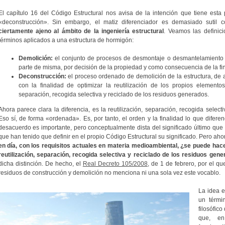
El capítulo 16 del Código Estructural nos avisa de la intención que tiene esta
«deconstrucción». Sin embargo, el matiz diferenciador es demasiado sutil c
ciertamente ajeno al ámbito de la ingeniería estructural
. Veamos las definici
términos aplicados a una estructura de hormigón:
Demolición:
el conjunto de procesos de desmontaje o desmantelamiento de
parte de misma, por decisión de la propiedad y como consecuencia de la fina
Deconstrucción:
el proceso ordenado de demolición de la estructura, de 
con la finalidad de optimizar la reutilización de los propios elemento
separación, recogida selectiva y reciclado de los residuos generados.
Ahora parece clara la diferencia, es la reutilización, separación, recogida select
Eso sí, de forma «ordenada». Es, por tanto, el orden y la finalidad lo que diferen
desacuerdo es importante, pero conceptualmente dista del significado último que 
que han tenido que definir en el propio Código Estructural su significado. Pero aho
en día, con los requisitos actuales en materia medioambiental, ¿se puede hac
reutilización, separación, recogida selectiva y reciclado de los residuos gen
dicha distinción. De hecho, el
Real Decreto 105/2008
, de 1 de febrero, por el qu
residuos de construcción y demolición no menciona ni una sola vez este vocablo.
La idea e
un térmi
filosófic
que, en