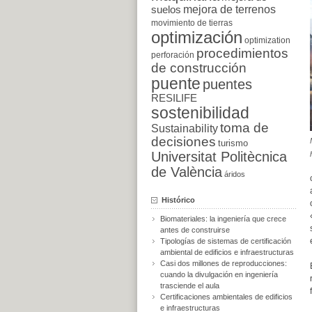
suelos
mejora de terrenos
movimiento de tierras
optimización
optimization
procedimientos
perforación
de construcción
puente
puentes
RESILIFE
sostenibilidad
toma de
Sustainability
decisiones
turismo
Universitat Politècnica
de València
áridos
Histórico
Biomateriales: la ingeniería que crece
antes de construirse
Tipologías de sistemas de certificación
ambiental de edificios e infraestructuras
Casi dos millones de reproducciones:
cuando la divulgación en ingeniería
trasciende el aula
Certificaciones ambientales de edificios
e infraestructuras