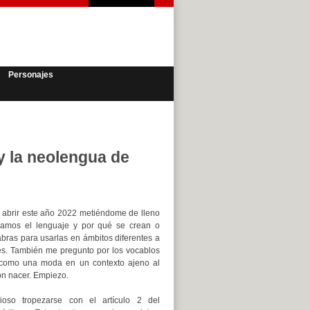
Personajes
y la neolengua de
 abrir este año 2022 metiéndome de lleno
amos el lenguaje y por qué se crean o
abras para usarlas en ámbitos diferentes a
les. También me pregunto por los vocablos
 como una moda en un contexto ajeno al
on nacer. Empiezo.
rioso tropezarse con el artículo 2 del