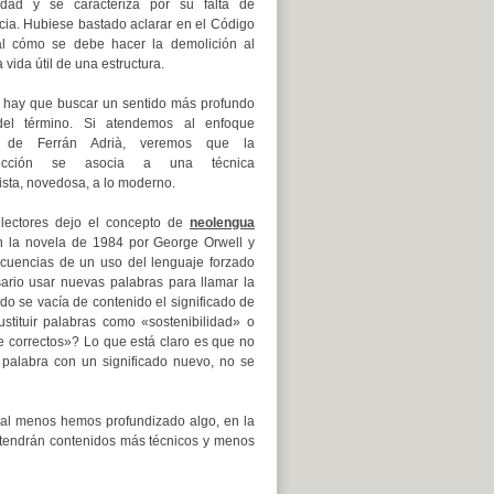
lidad y se caracteriza por su falta de
cia. Hubiese bastado aclarar en el Código
ral cómo se debe hacer la demolición al
la vida útil de una estructura.
, hay que buscar un sentido más profundo
el término. Si atendemos al enfoque
io de Ferrán Adrià, veremos que la
rucción se asocia a una técnica
sta, novedosa, a lo moderno.
 lectores dejo el concepto de
neolengua
n la novela de 1984 por George Orwell y
cuencias de un uso del lenguaje forzado
sario usar nuevas palabras para llamar la
 se vacía de contenido el significado de
tituir palabras como «sostenibilidad» o
e correctos»? Lo que está claro es que no
palabra con un significado nuevo, no se
o al menos hemos profundizado algo, en la
s tendrán contenidos más técnicos y menos