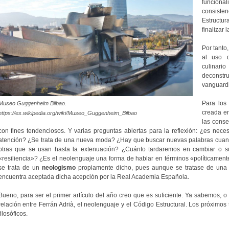
funciona
consisten
Estructu
finalizar 
Por tanto
al uso d
culinar
deconst
vanguardi
Para los
Museo Guggenheim Bilbao.
creada e
https://es.wikipedia.org/wiki/Museo_Guggenheim_Bilbao
las conse
con fines tendenciosos. Y varias preguntas abiertas para la reflexión: ¿es nece
atención? ¿Se trata de una nueva moda? ¿Hay que buscar nuevas palabras cuando
otras que se usan hasta la extenuación? ¿Cuánto tardaremos en cambiar o sus
«resiliencia»? ¿Es el neolenguaje una forma de hablar en términos «políticament
se trata de un
neologismo
propiamente dicho, pues aunque se tratase de una 
encuentra aceptada dicha acepción por la Real Academia Española.
Bueno, para ser el primer artículo del año creo que es suficiente. Ya sabemos, 
relación entre Ferrán Adrià, el neolenguaje y el Código Estructural. Los próximo
filosóficos.