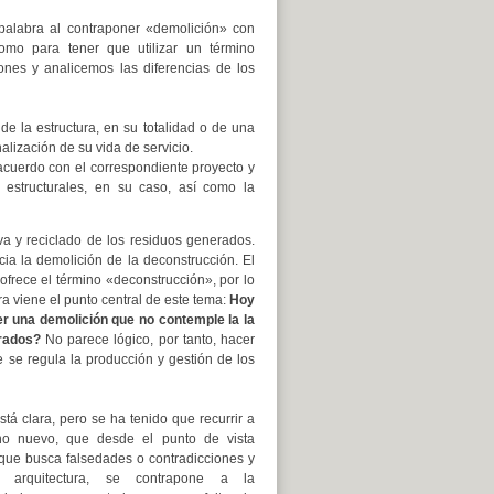
 palabra al contraponer «demolición» con
omo para tener que utilizar un término
ones y analicemos las diferencias de los
 la estructura, en su totalidad o de una
lización de su vida de servicio.
acuerdo con el correspondiente proyecto y
s estructurales, en su caso, así como la
iva y reciclado de los residuos generados.
cia la demolición de la deconstrucción. El
ofrece el término «deconstrucción», por lo
ra viene el punto central de este tema:
Hoy
er una demolición que no contemple la la
erados?
No parece lógico, por tanto, hacer
e se regula la producción y gestión de los
stá clara, pero se ha tenido que recurrir a
no nuevo, que desde el punto de vista
o que busca falsedades o contradicciones y
 arquitectura, se contrapone a la