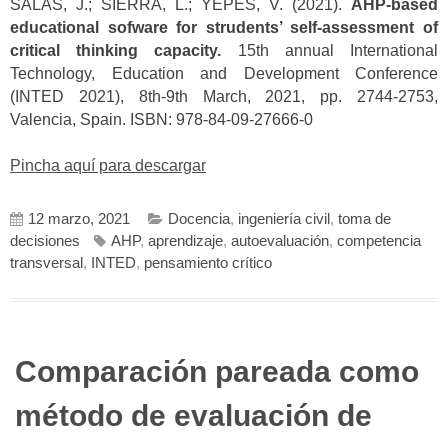
SALAS, J.; SIERRA, L.; YEPES, V. (2021).
AHP-based
educational sofware for strudents’ self-assessment of
critical thinking capacity.
15th annual International
Technology, Education and Development Conference
(INTED 2021), 8th-9th March, 2021, pp. 2744-2753,
Valencia, Spain. ISBN: 978-84-09-27666-0
Pincha aquí para descargar
12 marzo, 2021
Docencia
,
ingeniería civil
,
toma de
decisiones
AHP
,
aprendizaje
,
autoevaluación
,
competencia
transversal
,
INTED
,
pensamiento crítico
Comparación pareada como
método de evaluación de