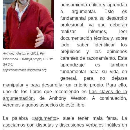
pensamiento crítico y aprendan
a argumentar. Esto es
fundamental para su desarrollo
profesional, ya que deberán
realizar informes, leer
documentación técnica y, sobre
todo, saber identificar los
prejuicios y las opiniones
Anthony Weston en 2012. Por
carentes de razonamiento. Este
Violetwood – Trabajo propio, CC BY-
aprendizaje es también
SA 3.0,
https://commons.wikimedia.org
fundamental para su vida en
general, para no dejarse
manipular y para desarrollar un criterio propio. Para ello,
uno de los libros que recomiendo es
Las claves de la
argumentación
, de Anthony Weston. A continuación,
veremos algunos aspectos de este libro.
La palabra «
argumento
» suele tener mala fama. La
asociamos con disputas y discusiones verbales inútiles en