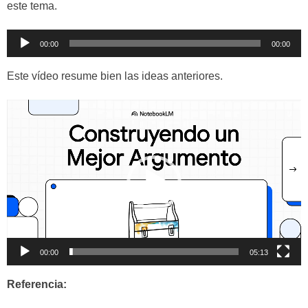
este tema.
Reproductor
00:00
00:00
de
audio
Este vídeo resume bien las ideas anteriores.
Reproductor
de
vídeo
00:00
05:13
Referencia: