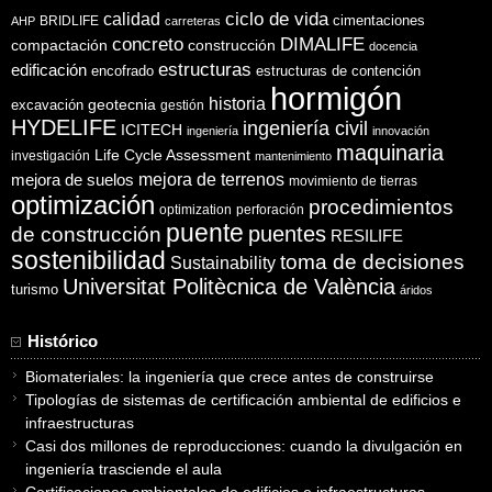
ciclo de vida
calidad
cimentaciones
BRIDLIFE
AHP
carreteras
concreto
DIMALIFE
compactación
construcción
docencia
estructuras
edificación
encofrado
estructuras de contención
hormigón
historia
excavación
geotecnia
gestión
HYDELIFE
ingeniería civil
ICITECH
ingeniería
innovación
maquinaria
Life Cycle Assessment
investigación
mantenimiento
mejora de suelos
mejora de terrenos
movimiento de tierras
optimización
procedimientos
optimization
perforación
puente
puentes
de construcción
RESILIFE
sostenibilidad
toma de decisiones
Sustainability
Universitat Politècnica de València
turismo
áridos
Histórico
Biomateriales: la ingeniería que crece antes de construirse
Tipologías de sistemas de certificación ambiental de edificios e
infraestructuras
Casi dos millones de reproducciones: cuando la divulgación en
ingeniería trasciende el aula
Certificaciones ambientales de edificios e infraestructuras