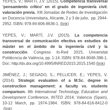
YEPES, V.; MARTÍ, J.V. (2015).
Competencia transversal
‘pensamiento crítico’ en el grado de ingeniería civil:
valoración previa.
XIII Jornadas de Redes de Investigación
en Docencia Universitaria, Alicante, 2 y 3 de julio, pp. 2944-
2952. ISBN: 978-84-606-8636-1.
(link)
YEPES, V.; MARTÍ, J.V. (2015).
La competencia
transversal de comunicación efectiva en estudios de
máster en el ámbito de la ingeniería civil y la
construcción
. Congreso In-Red 2015, Universitat
Politècncia de València, pp. 1-14. ISBN: 978-84-9048-396-1.
Doi:: http://dx.doi.org/10.4995/INRED2015.2015.1540 (
link
)
JIMÉNEZ, J.; SEGADO, S.; PELLICER, E.; YEPES, V.
(2014).
Strategic evaluation of a M.Sc. degree in
construction management: a faculty vs. students
comparison.
8th
International Technology, Education and
Development Conference, INTED 2014,
Valencia (Spain),
10-12 March, pp. 1974-1984. ISBN: 978-84-616-8412-0
(link)