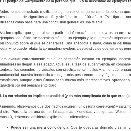
4. El peligro del «argumento de la persona que…» y la necesidad de ejemplos r
Todos hemos escuchado o utilizado alguna vez el «argumento de la persona q
tres paquetes de cigarrillos al día y vivió hasta los 100 años». Este tipo de 
utilizarlas como base para una conclusión general es una falacia.
Weston explica que generalizar a partir de información incompleta es un erro
ejemplos sea sólido, se necesitan más de un ejemplo y, lo que es más important
del conjunto sobre el que se generaliza. Una anécdota aislada, como la del fum
regla, y no puede refutar la abrumadora evidencia estadística de que fumar es perju
Para evaluar correctamente cualquier afirmación basada en ejemplos, necesi
fumadores no llegan a esa edad?, ¿cuál es la tasa de supervivencia en comparac
contexto, los ejemplos individuales son prácticamente inútiles y, a menudo, engañ
fundamental: nuestra tendencia a otorgar más peso emocional y lógico a las histo
estadísticos, aunque estos últimos sean mucho más representativos. Aprender a 
característica del pensamiento claro.
5. La correlación no implica causalidad (y es más complicada de lo que crees).
A menudo, observamos que dos hechos ocurren juntos (una correlación) y saltamo
el otro. Pero esta es una de las falacias más extendidas y peligrosas. Weston 
causa B, debemos considerar explicaciones alternativas.
Puede ser una mera coincidencia.
Que te quedaras dormido diez minuto