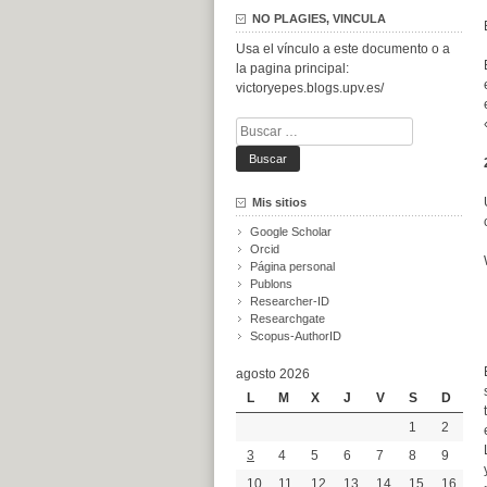
NO PLAGIES, VINCULA
Usa el vínculo a este documento o a
la pagina principal:
victoryepes.blogs.upv.es/
Buscar:
Mis sitios
Google Scholar
Orcid
Página personal
Publons
Researcher-ID
Researchgate
Scopus-AuthorID
agosto 2026
L
M
X
J
V
S
D
1
2
3
4
5
6
7
8
9
10
11
12
13
14
15
16