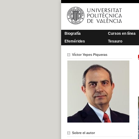
Saltar
al
contenido
Biografía
Cursos en línea
Efemérides
Tesauro
Víctor Yepes Piqueras
Sobre el autor