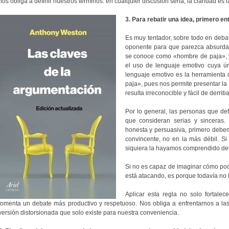
nos obliga a definir nuestros términos: en cualquier discusión seria, la claridad es 
3. Para rebatir una idea, primero ent
Es muy tentador, sobre todo en debate
oponente para que parezca absurda y 
se conoce como «hombre de paja», y 
el uso de lenguaje emotivo cuya ún
lenguaje emotivo es la herramienta
paja», pues nos permite presentar la 
resulta irreconocible y fácil de derriba
Por lo general, las personas que de
que consideran serias y sinceras.
honesta y persuasiva, primero debem
convincente, no en la más débil. Si
siquiera la hayamos comprendido del
Si no es capaz de imaginar cómo podr
está atacando, es porque todavía no 
Aplicar esta regla no solo fortale
fomenta un debate más productivo y respetuoso. Nos obliga a enfrentarnos a las
versión distorsionada que solo existe para nuestra conveniencia.