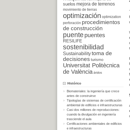
suelos
mejora de terrenos
movimiento de tierras
optimización
optimization
procedimientos
perforación
de construcción
puente
puentes
RESILIFE
sostenibilidad
toma de
Sustainability
decisiones
turismo
Universitat Politècnica
de València
áridos
Histórico
Biomateriales: la ingeniería que crece
antes de construirse
Tipologías de sistemas de certificación
ambiental de edificios e infraestructuras
Casi dos millones de reproducciones:
cuando la divulgación en ingeniería
trasciende el aula
Certificaciones ambientales de edificios
e infraestructuras