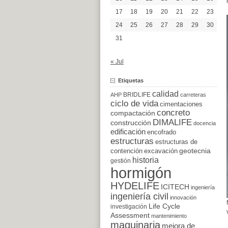
17
18
19
20
21
22
23
24
25
26
27
28
29
30
31
« Jul
Etiquetas
calidad
BRIDLIFE
AHP
carreteras
ciclo de vida
cimentaciones
concreto
compactación
DIMALIFE
construcción
docencia
edificación
encofrado
estructuras
estructuras de
excavación
geotecnia
contención
historia
gestión
hormigón
HYDELIFE
ICITECH
ingeniería
ingeniería civil
innovación
Life Cycle
investigación
Assessment
mantenimiento
maquinaria
mejora de