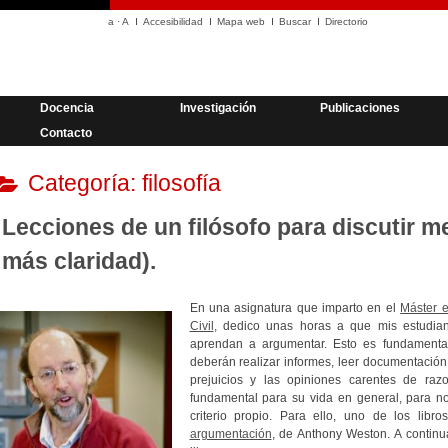
a
·
A
Accesibilidad
Mapa web
Buscar
Directorio
Docencia
Investigación
Publicaciones
Contacto
Categoría:
filosofía
Lecciones de un filósofo para discutir m
más claridad).
En una asignatura que imparto en el
Máster e
Civil
, dedico unas horas a que mis estudiant
aprendan a argumentar. Esto es fundamental
deberán realizar informes, leer documentación t
prejuicios y las opiniones carentes de raz
fundamental para su vida en general, para no
criterio propio. Para ello, uno de los lib
argumentación
, de Anthony Weston. A contin