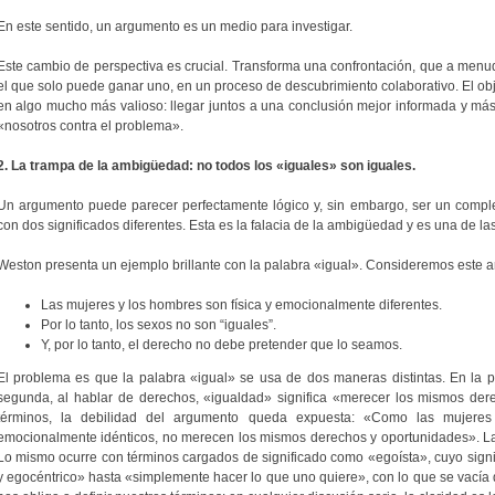
En este sentido, un argumento es un medio para investigar.
Este cambio de perspectiva es crucial. Transforma una confrontación, que a me
el que solo puede ganar uno, en un proceso de descubrimiento colaborativo. El obj
en algo mucho más valioso: llegar juntos a una conclusión mejor informada y más 
«nosotros contra el problema».
2. La trampa de la ambigüedad: no todos los «iguales» son iguales.
Un argumento puede parecer perfectamente lógico y, sin embargo, ser un complet
con dos significados diferentes. Esta es la falacia de la ambigüedad y es una de l
Weston presenta un ejemplo brillante con la palabra «igual». Consideremos este 
Las mujeres y los hombres son física y emocionalmente diferentes.
Por lo tanto, los sexos no son “iguales”.
Y, por lo tanto, el derecho no debe pretender que lo seamos.
El problema es que la palabra «igual» se usa de dos maneras distintas. En la pri
segunda, al hablar de derechos, «igualdad» significa «merecer los mismos der
términos, la debilidad del argumento queda expuesta: «Como las mujeres
emocionalmente idénticos, no merecen los mismos derechos y oportunidades». La 
Lo mismo ocurre con términos cargados de significado como «egoísta», cuyo sign
y egocéntrico» hasta «simplemente hacer lo que uno quiere», con lo que se vacía de