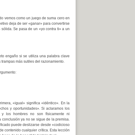
nudo vemos como un juego de suma cero en
etivo deja de ser «ganar» para convertirse
sólida. Se pasa de un «yo contra ti» a un
o engaño si se utiliza una palabra clave
as trampas más sutiles del razonamiento.
argumento:
mera, «igual» significa «idéntico». En la
echos y oportunidades». Si aclaramos los
 y los hombres no son físicamente ni
conclusión ya no se sigue de la premisa.
ificado puede deslizarse desde «codicioso
 contenido cualquier crítica. Esta lección