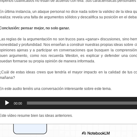
expertos cualificados no están de acuerdo con ella. Sus características personales 
En última instancia, un ataque personal no dice nada sobre la validez de la idea q
realiza: revela una falta de argumentos sólidos y descalifica su posición en el deba
Conclusión: pensar mejor, no solo ganar.
Las reglas de la argumentación no son trucos para «ganar» discusiones, sino her
honestidad y profundidad. Nos enseñan a construir nuestras propias ideas sobre cim
opiniones ajenas y a participar en conversaciones que busquen la comprensión e
buen argumento, como nos recuerda Weston, es explicar y defender una con
puedan formarse su propia opinión de manera informada.
¿Cuál de estas ideas crees que tendría el mayor impacto en la calidad de tus co
mañana?
En este audio tenéis una conversación interesante sobre este tema.
Reproductor
00:00
de
audio
Este vídeo resume bien las ideas anteriores.
Reproductor
de