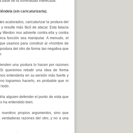
la base de la honestidad intelectual.
iéndela (sin caricaturizarla).
s acalorados, caricaturizar la postura del
resulte más fácil de atacar. Esta falacia
Weston nos advierte contra ella y contra
ica función sea manipular. A menudo, el
 que usamos para construir al «hombre de
postura del otro de forma tan negativa que
r.
fienden una postura lo hacen por razones
 Si queremos rebatir una idea de forma
os entenderla en su versión más fuerte y
 no logramos hacerlo, es probable que ni
 todo.
ía alguien defender el punto de vista que
lo ha entendido bien.
ce nuestros propios argumentos, sino que
 verdaderas razones del otro, y no a una