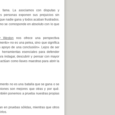
a fama. La asociamos con disputas y
os personas exponen sus prejuicios sin
 que nadie gana y todos acaban frustrados.
no se corresponde en absoluto con lo que
y Weston
nos ofrece una perspectiva
ento» no es una pelea, sino que significa
n apoyo de una conclusión». Lejos de ser
en herramientas esenciales para defender
ara indagar, descubrir y pensar con mayor
 actúan como llaves maestras para abrir la
umento no es una batalla que se gana o se
niones son mejores que otras y por qué.
mbién ponemos a prueba nuestras propias
n en pruebas sólidas, mientras que otros
rlos.