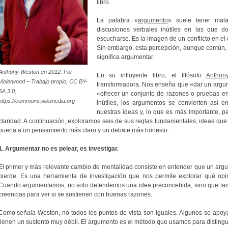
libro.
La palabra «
argumento
» suele tener mal
discusiones verbales inútiles en las que d
escucharse. Es la imagen de un conflicto en el
Sin embargo, esta percepción, aunque común, 
significa argumentar.
Anthony Weston en 2012. Por
En su influyente libro, el filósofo
Anthon
Violetwood – Trabajo propio, CC BY-
transformadora. Nos enseña que «dar un argum
SA 3.0,
«ofrecer un conjunto de razones o pruebas e
https://commons.wikimedia.org
inútiles, los argumentos se convierten así 
nuestras ideas y, lo que es más importante, p
claridad. A continuación, exploramos seis de sus reglas fundamentales, ideas que
puerta a un pensamiento más claro y un debate más honesto.
1. Argumentar no es pelear, es investigar.
El primer y más relevante cambio de mentalidad consiste en entender que un arg
pierde. Es una herramienta de investigación que nos permite explorar qué opi
Cuando argumentamos, no solo defendemos una idea preconcebida, sino que ta
creencias para ver si se sostienen con buenas razones.
Como señala Weston, no todos los puntos de vista son iguales. Algunos se apoya
tienen un sustento muy débil. El argumento es el método que usamos para distingui