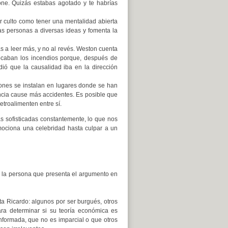
ne. Quizás estabas agotado y te habrías
r culto como tener una mentalidad abierta
las personas a diversas ideas y fomenta la
as a leer más, y no al revés. Weston cuenta
ocaban los incendios porque, después de
ió que la causalidad iba en la dirección
nes se instalan en lugares donde se han
ncia cause más accidentes. Es posible que
troalimenten entre sí.
s sofisticadas constantemente, lo que nos
mociona una celebridad hasta culpar a un
 la persona que presenta el argumento en
ta Ricardo: algunos por ser burgués, otros
ara determinar si su teoría económica es
informada, que no es imparcial o que otros