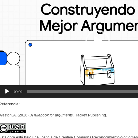
vídeo
00:00
Referencia:
Weston, A. (2018).
A rulebook for arguments
. Hackett Publishing.
Esta obra está bajo una
licencia de Creative Commons Reconocimiento-NoComerci