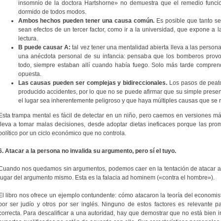
insomnio de la doctora Hartshorne» no demuestra que el remedio funcio
dormido de todos modos.
Ambos hechos pueden tener una causa común.
Es posible que tanto se
sean efectos de un tercer factor, como ir a la universidad, que expone a 
lectura.
B puede causar A:
tal vez tener una mentalidad abierta lleva a las person
una anécdota personal de su infancia: pensaba que los bomberos prov
todo, siempre estaban allí cuando había fuego. Solo más tarde comprend
opuesta.
Las causas pueden ser complejas y bidireccionales.
Los pasos de peato
producido accidentes, por lo que no se puede afirmar que su simple prese
el lugar sea inherentemente peligroso y que haya múltiples causas que se re
Esta trampa mental es fácil de detectar en un niño, pero caemos en versiones má
lleva a tomar malas decisiones, desde adoptar dietas ineficaces porque las pro
político por un ciclo económico que no controla.
6. Atacar a la persona no invalida su argumento, pero sí el tuyo.
Cuando nos quedamos sin argumentos, podemos caer en la tentación de atacar a
lugar del argumento mismo. Esta es la falacia ad hominem («contra el hombre»).
El libro nos ofrece un ejemplo contundente: cómo atacaron la teoría del economis
por ser judío y otros por ser inglés. Ninguno de estos factores es relevante p
correcta. Para descalificar a una autoridad, hay que demostrar que no está bien 