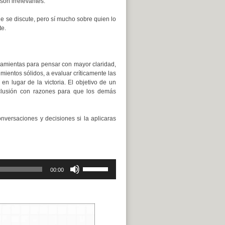
son irrelevantes.
ue se discute, pero sí mucho sobre quien lo
te.
ramientas para pensar con mayor claridad,
ientos sólidos, a evaluar críticamente las
n lugar de la victoria. El objetivo de un
clusión con razones para que los demás
nversaciones y decisiones si la aplicaras
Utiliza
00:00
las
teclas
de
flecha
arriba/abajo
para