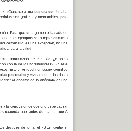
epresentativos.
ue…»: «Conozco a una persona que fumaba
anécdotas son gráficas y memorables, pero
r común. Para que un argumento basado en
e, que esos ejemplos sean representativos
ador centenario, es una excepción, no una
dicial para la salud.
tamos información de contexto: ¿cuántos
ión con la de los no fumadores? Sin este
osos. Este error revela un sesgo cognitivo
rias personales y vívidas que a los datos
resistir al encanto de la anécdota es una
s a la conclusión de que uno debe causar
nos recuerda que, antes de aceptar que A
s después de tomar el «Bitter contra el