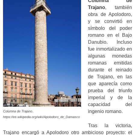
Columna de
Trajano
, también
obra de Apolodoro,
y se convirtió en
símbolo del poder
romano en el Bajo
Danubio. Incluso
fue inmortalizado en
algunas monedas
romanas emitidas
durante el reinado
de Trajano, en las
que aparecía como
prueba del triunfo
imperial y de la
capacidad del
ingenio romano.
Columna de Trajano.
https://es.wikipedia.org/wiki/Apolodoro_de_Damasco
Tras la victoria,
Trajano encargó a Apolodoro otro ambicioso proyecto: el