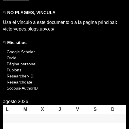
NO PLAGIES, VINCULA
Usa el vínculo a este documento o a la pagina principal:
victoryepes.blogs.upv.es/
Mis sitios
Google Scholar
Orcid
Página personal
Publons
Researcher-ID
Researchgate
Scopus-AuthorID
agosto 2026
L
M
X
J
V
S
D
1
2
3
4
5
6
7
8
9