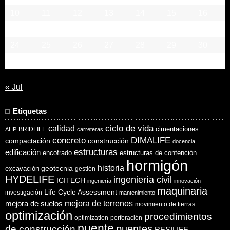
10
11
12
13
14
15
16
17
18
19
20
21
22
23
24
25
26
27
28
29
30
31
« Jul
Etiquetas
ciclo de vida
calidad
cimentaciones
BRIDLIFE
AHP
carreteras
concreto
DIMALIFE
compactación
construcción
docencia
estructuras
edificación
encofrado
estructuras de contención
hormigón
historia
excavación
geotecnia
gestión
HYDELIFE
ingeniería civil
ICITECH
ingeniería
innovación
maquinaria
Life Cycle Assessment
investigación
mantenimiento
mejora de suelos
mejora de terrenos
movimiento de tierras
optimización
procedimientos
optimization
perforación
puente
puentes
de construcción
RESILIFE