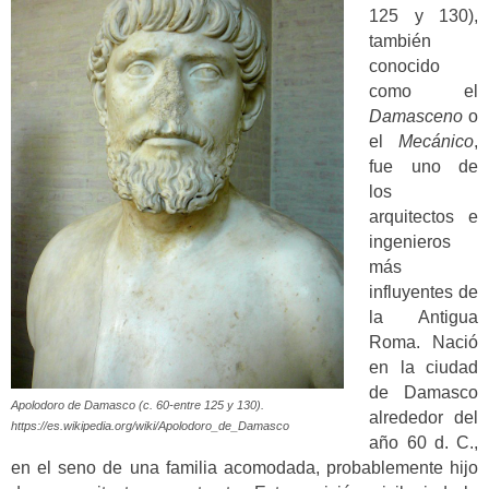
125 y 130),
también
conocido
como el
Damasceno
o
el
Mecánico
,
fue uno de
los
arquitectos e
ingenieros
más
influyentes de
la Antigua
Roma. Nació
en la ciudad
de Damasco
Apolodoro de Damasco (c. 60-entre 125 y 130).
alrededor del
https://es.wikipedia.org/wiki/Apolodoro_de_Damasco
año 60 d. C.,
en el seno de una familia acomodada, probablemente hijo