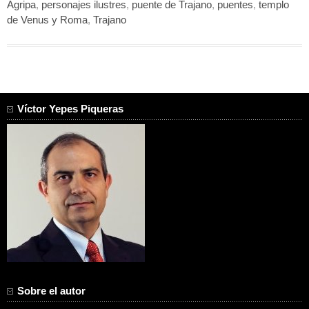
Agripa
,
personajes ilustres
,
puente de Trajano
,
puentes
,
templo
de Venus y Roma
,
Trajano
Víctor Yepes Piqueras
Sobre el autor