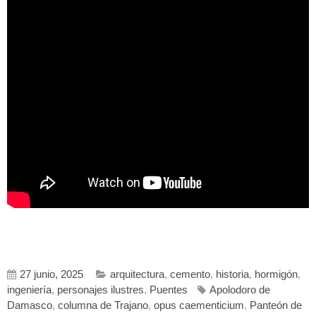
27 junio, 2025
arquitectura
,
cemento
,
historia
,
hormigón
,
ingeniería
,
personajes ilustres
,
Puentes
Apolodoro de
Damasco
,
columna de Trajano
,
opus caementicium
,
Panteón de