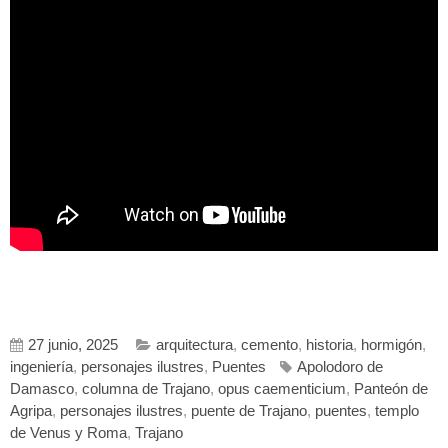
27 junio, 2025
arquitectura
,
cemento
,
historia
,
hormigón
,
ingeniería
,
personajes ilustres
,
Puentes
Apolodoro de
Damasco
,
columna de Trajano
,
opus caementicium
,
Panteón de
Agripa
,
personajes ilustres
,
puente de Trajano
,
puentes
,
templo
de Venus y Roma
,
Trajano