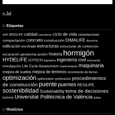
31
« Jul
Etiquetas
ciclo de vida
calidad
cimentaciones
BRIDLIFE
AHP
carreteras
concreto
DIMALIFE
compactación
construcción
docencia
estructuras
edificación
encofrado
estructuras de contención
hormigón
historia
excavación
geotecnia
gestión
HYDELIFE
ingeniería civil
ICITECH
ingeniería
innovación
maquinaria
Life Cycle Assessment
investigación
mantenimiento
mejora de suelos
mejora de terrenos
movimiento de tierras
optimización
procedimientos
optimization
perforación
puente
puentes
de construcción
RESILIFE
sostenibilidad
toma de decisiones
Sustainability
Universitat Politècnica de València
turismo
áridos
Histórico