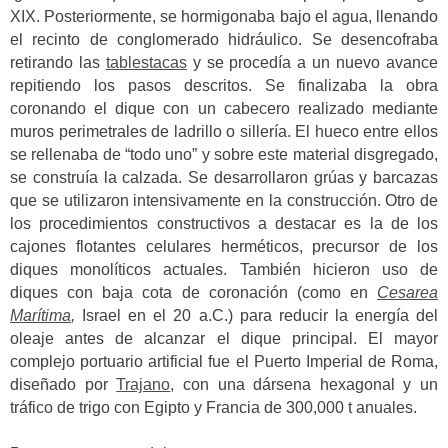
XIX. Posteriormente, se hormigonaba bajo el agua, llenando
el recinto de conglomerado hidráulico. Se desencofraba
retirando las
tablestacas
y se procedía a un nuevo avance
repitiendo los pasos descritos. Se finalizaba la obra
coronando el dique con un cabecero realizado mediante
muros perimetrales de ladrillo o sillería. El hueco entre ellos
se rellenaba de “todo uno” y sobre este material disgregado,
se construía la calzada. Se desarrollaron grúas y barcazas
que se utilizaron intensivamente en la construcción. Otro de
los procedimientos constructivos a destacar es la de los
cajones flotantes celulares herméticos, precursor de los
diques monolíticos actuales. También hicieron uso de
diques con baja cota de coronación (como en
Cesarea
Marítima
,
Israel en el 20 a.C.) para reducir la energía del
oleaje antes de alcanzar el dique principal. El mayor
complejo portuario artificial fue el Puerto Imperial de Roma,
diseñado por
Trajano
, con una dársena hexagonal y un
tráfico de trigo con Egipto y Francia de 300,000 t anuales.