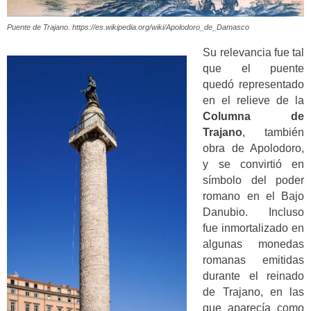
Puente de Trajano. https://es.wikipedia.org/wiki/Apolodoro_de_Damasco
Su relevancia fue tal
que el puente
quedó representado
en el relieve de la
Columna de
Trajano
, también
obra de Apolodoro,
y se convirtió en
símbolo del poder
romano en el Bajo
Danubio. Incluso
fue inmortalizado en
algunas monedas
romanas emitidas
durante el reinado
de Trajano, en las
que aparecía como