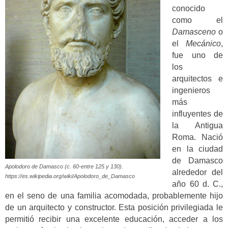
conocido
como el
Damasceno
o
el
Mecánico
,
fue uno de
los
arquitectos e
ingenieros
más
influyentes de
la Antigua
Roma. Nació
en la ciudad
de Damasco
Apolodoro de Damasco (c. 60-entre 125 y 130).
alrededor del
https://es.wikipedia.org/wiki/Apolodoro_de_Damasco
año 60 d. C.,
en el seno de una familia acomodada, probablemente hijo
de un arquitecto y constructor. Esta posición privilegiada le
permitió recibir una excelente educación, acceder a los