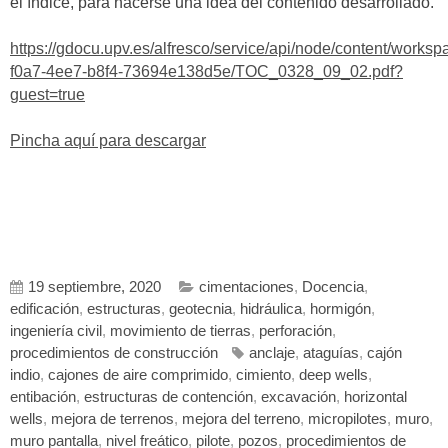
el índice, para hacerse una idea del contenido desarrollado.
https://gdocu.upv.es/alfresco/service/api/node/content/work
f0a7-4ee7-b8f4-73694e138d5e/TOC_0328_09_02.pdf?
guest=true
Pincha aquí para descargar
19 septiembre, 2020
cimentaciones
,
Docencia
,
edificación
,
estructuras
,
geotecnia
,
hidráulica
,
hormigón
,
ingeniería civil
,
movimiento de tierras
,
perforación
,
procedimientos de construcción
anclaje
,
ataguías
,
cajón
indio
,
cajones de aire comprimido
,
cimiento
,
deep wells
,
entibación
,
estructuras de contención
,
excavación
,
horizontal
wells
,
mejora de terrenos
,
mejora del terreno
,
micropilotes
,
muro
,
muro pantalla
,
nivel freático
,
pilote
,
pozos
,
procedimientos de