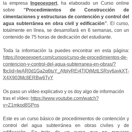
la empresa
Ingeoexpert
, ha elaborado un Curso online
sobre
“Procedimientos de Construcción de
cimentaciones y estructuras de contención y control del
agua subterránea en obra civil y edificación”
. El curso,
totalmente en línea, se desarrollará en 6 semanas, con un
contenido de 75 horas de dedicación del estudiante.
Toda la información la puedes encontrar en esta página:
https://ingeoexpert.com/cursos/curso-de-procedimientos-de-
contencion-y-control-del-agua-subterranea-en-obras/?
fbclid=IwAR0d1Ga2q6tuY_AfplyREj4TIOjMztLSRsy6aykXT-
X4X903Mc8ERBw6TyY
Os paso un vídeo explicativo y os doy algo de información
tras el vídeo:
https://www.youtube.com/watch?
v=Z1mkod8SPns
Este es un curso básico de procedimientos de contención y
control del agua subterránea en obras civiles y de