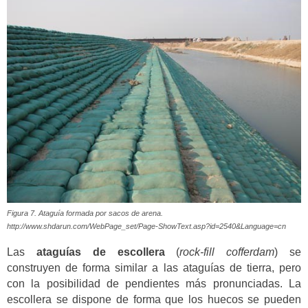
Figura 7. Ataguía formada por sacos de arena.
http://www.shdarun.com/WebPage_set/Page-ShowText.asp?id=2540&Language=cn
Las
ataguías de escollera
(
rock-fill cofferdam
) se
construyen de forma similar a las ataguías de tierra, pero
con la posibilidad de pendientes más pronunciadas. La
escollera se dispone de forma que los huecos se pueden