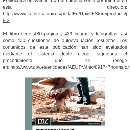
Politècnica de València o bien directamente por internet en
esta dirección:
https://www.lalibreria.upv.es/portalEd/UpvGEStore/products/p
9-2
El libro tiene 480 páginas, 439 figuras y fotografías, así
como 430 cuestiones de autoevaluación resueltas. Los
contenidos de esta publicación han sido evaluados
mediante el sistema doble ciego, siguiendo el
procedimiento que se recoge
en:
http://www.upv.es/entidades/AEUPV/info/891747normalc.