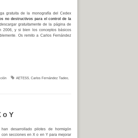
a gratuita de la monografía del Cedex
 no destructivos para el control de la
descargar gratuitamente de la página de
n 2006, y si bien los conceptos básicos
ablemente. Os remito a Carlos Fernández
ción
AETESS
,
Carlos Fernández Tadeo
,
 o Y
 han desarrollado pilotes de hormigón
» con secciones en X o en Y para mejorar