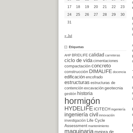
17
18
19
20
21
22
23
24
25
26
27
28
29
30
31
« Jul
Etiquetas
calidad
BRIDLIFE
AHP
carreteras
ciclo de vida
cimentaciones
concreto
compactación
DIMALIFE
construcción
docencia
edificación
encofrado
estructuras
estructuras de
excavación
geotecnia
contención
historia
gestión
hormigón
HYDELIFE
ICITECH
ingeniería
ingeniería civil
innovación
Life Cycle
investigación
Assessment
mantenimiento
maquinaria
mejora de