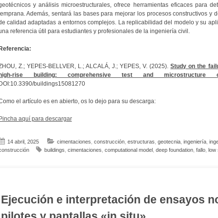
geotécnicos y análisis microestructurales, ofrece herramientas eficaces para de
temprana. Además, sentará las bases para mejorar los procesos constructivos y d
de calidad adaptadas a entornos complejos. La replicabilidad del modelo y su apli
una referencia útil para estudiantes y profesionales de la ingeniería civil.
Referencia:
ZHOU, Z.; YEPES-BELLVER, L.; ALCALÁ, J.; YEPES, V. (2025).
Study on the fai
high-rise building: comprehensive test and microstructure co
DOI:10.3390/buildings15081270
Como el artículo es en abierto, os lo dejo para su descarga:
Pincha aquí para descargar
14 abril, 2025
cimentaciones
,
construcción
,
estructuras
,
geotecnia
,
ingeniería
,
inge
construcción
buildings
,
cimentaciones
,
computational model
,
deep foundation
,
fallo
,
low 
Ejecución e interpretación de ensayos n
pilotes y pantallas «in situ»