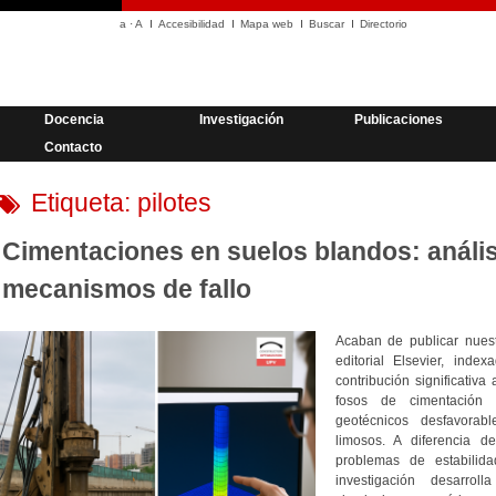
a
·
A
Accesibilidad
Mapa web
Buscar
Directorio
Docencia
Investigación
Publicaciones
Contacto
Etiqueta:
pilotes
Cimentaciones en suelos blandos: análisi
mecanismos de fallo
Acaban de publicar nuest
editorial Elsevier, ind
contribución significativ
fosos de cimentación 
geotécnicos desfavorab
limosos. A diferencia d
problemas de estabilida
investigación desarro