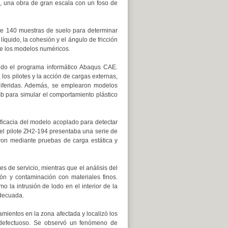
, una obra de gran escala con un foso de
de 140 muestras de suelo para determinar
quido, la cohesión y el ángulo de fricción
de los modelos numéricos.
ando el programa informático Abaqus CAE.
 los pilotes y la acción de cargas externas,
diferidas. Además, se emplearon modelos
mb para simular el comportamiento plástico
eficacia del modelo acoplado para detectar
e el pilote ZH2-194 presentaba una serie de
ron mediante pruebas de carga estática y
s de servicio, mientras que el análisis del
ón y contaminación con materiales finos.
 la intrusión de lodo en el interior de la
adecuada.
mientos en la zona afectada y localizó los
 defectuoso. Se observó un fenómeno de