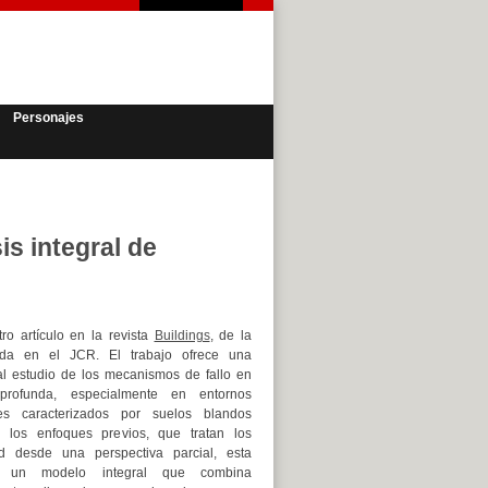
Personajes
s integral de
ro artículo en la revista
Buildings
, de la
exada en el JCR. El trabajo ofrece una
a al estudio de los mecanismos de fallo en
profunda, especialmente en entornos
les caracterizados por suelos blandos
e los enfoques previos, que tratan los
d desde una perspectiva parcial, esta
lla un modelo integral que combina