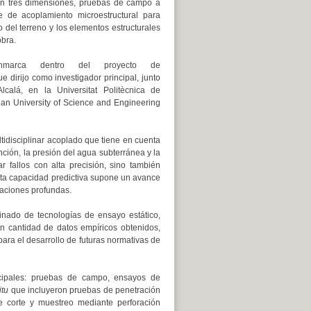
en tres dimensiones, pruebas de campo a
e de acoplamiento microestructural para
 del terreno y los elementos estructurales
obra.
nmarca dentro del proyecto de
ue dirijo como investigador principal, junto
lcalá, en la Universitat Politècnica de
unan University of Science and Engineering
tidisciplinar acoplado que tiene en cuenta
nción, la presión del agua subterránea y la
r fallos con alta precisión, sino también
Esta capacidad predictiva supone un avance
ntaciones profundas.
nado de tecnologías de ensayo estático,
n cantidad de datos empíricos obtenidos,
para el desarrollo de futuras normativas de
ncipales: pruebas de campo, ensayos de
itu
que incluyeron pruebas de penetración
 corte y muestreo mediante perforación