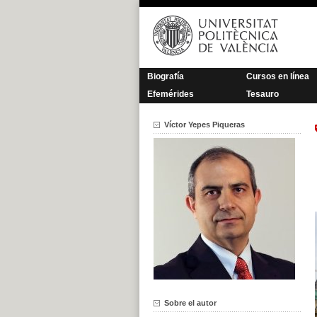
Saltar
al
contenido
Biografía
Cursos en línea
Efemérides
Tesauro
Víctor Yepes Piqueras
Sobre el autor