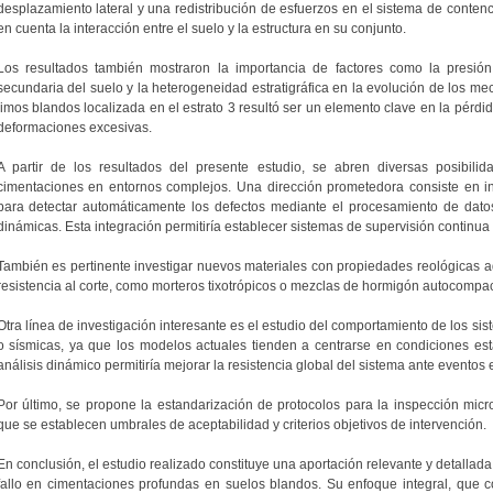
desplazamiento lateral y una redistribución de esfuerzos en el sistema de contenc
en cuenta la interacción entre el suelo y la estructura en su conjunto.
Los resultados también mostraron la importancia de factores como la presión
secundaria del suelo y la heterogeneidad estratigráfica en la evolución de los mec
limos blandos localizada en el estrato 3 resultó ser un elemento clave en la pérdi
deformaciones excesivas.
A partir de los resultados del presente estudio, se abren diversas posibilid
cimentaciones en entornos complejos. Una dirección prometedora consiste en incor
para detectar automáticamente los defectos mediante el procesamiento de dat
dinámicas. Esta integración permitiría establecer sistemas de supervisión continu
También es pertinente investigar nuevos materiales con propiedades reológicas 
resistencia al corte, como morteros tixotrópicos o mezclas de hormigón autocompact
Otra línea de investigación interesante es el estudio del comportamiento de los si
o sísmicas, ya que los modelos actuales tienden a centrarse en condiciones est
análisis dinámico permitiría mejorar la resistencia global del sistema ante eventos
Por último, se propone la estandarización de protocolos para la inspección micro
que se establecen umbrales de aceptabilidad y criterios objetivos de intervención.
En conclusión, el estudio realizado constituye una aportación relevante y detalla
fallo en cimentaciones profundas en suelos blandos. Su enfoque integral, que