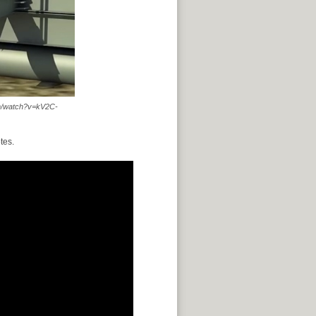
com/watch?v=kV2C-
tes.