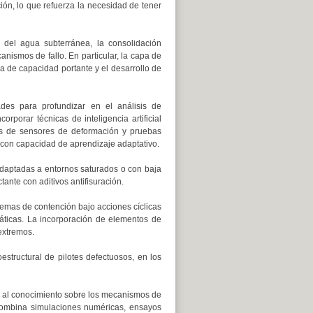
ión, lo que refuerza la necesidad de tener
 del agua subterránea, la consolidación
anismos de fallo. En particular, la capa de
da de capacidad portante y el desarrollo de
ades para profundizar en el análisis de
porar técnicas de inteligencia artificial
os de sensores de deformación y pruebas
a con capacidad de aprendizaje adaptativo.
adaptadas a entornos saturados o con baja
ante con aditivos antifisuración.
stemas de contención bajo acciones cíclicas
áticas. La incorporación de elementos de
 extremos.
estructural de pilotes defectuosos, en los
da al conocimiento sobre los mecanismos de
 combina simulaciones numéricas, ensayos