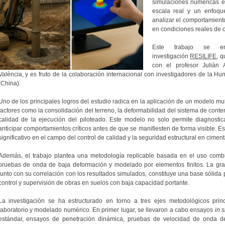
simulaciones numéricas 
escala real y un enfoqu
analizar el comportamiento
en condiciones reales de 
Este trabajo se e
investigación
RESILIFE
, q
con el profesor Julián A
València, y es fruto de la colaboración internacional con investigadores de la H
(China).
Uno de los principales logros del estudio radica en la aplicación de un modelo mul
factores como la consolidación del terreno, la deformabilidad del sistema de conte
calidad de la ejecución del piloteado. Este modelo no solo permite diagnostica
anticipar comportamientos críticos antes de que se manifiesten de forma visible. 
significativo en el campo del control de calidad y la seguridad estructural en cime
Además, el trabajo plantea una metodología replicable basada en el uso combi
pruebas de onda de baja deformación y modelado por elementos finitos. La gra
junto con su correlación con los resultados simulados, constituye una base sólida 
control y supervisión de obras en suelos con baja capacidad portante.
La investigación se ha estructurado en torno a tres ejes metodológicos pri
laboratorio y modelado numérico. En primer lugar, se llevaron a cabo ensayos
in s
estándar, ensayos de penetración dinámica, pruebas de velocidad de onda de