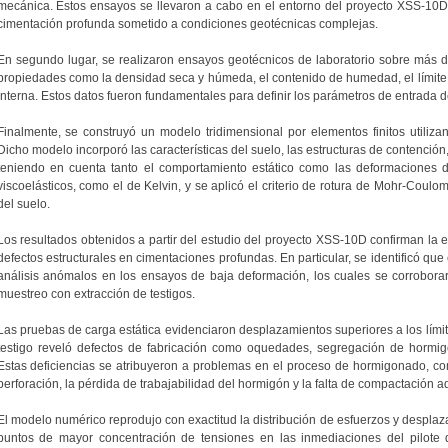
mecánica. Estos ensayos se llevaron a cabo en el entorno del proyecto XSS-10D
cimentación profunda sometido a condiciones geotécnicas complejas.
En segundo lugar, se realizaron ensayos geotécnicos de laboratorio sobre más 
propiedades como la densidad seca y húmeda, el contenido de humedad, el límite lí
interna. Estos datos fueron fundamentales para definir los parámetros de entrada 
Finalmente, se construyó un modelo tridimensional por elementos finitos utiliz
Dicho modelo incorporó las características del suelo, las estructuras de contención,
teniendo en cuenta tanto el comportamiento estático como las deformaciones 
viscoelásticos, como el de Kelvin, y se aplicó el criterio de rotura de Mohr-Coulo
del suelo.
Los resultados obtenidos a partir del estudio del proyecto XSS-10D confirman la 
defectos estructurales en cimentaciones profundas. En particular, se identificó qu
análisis anómalos en los ensayos de baja deformación, los cuales se corrobora
muestreo con extracción de testigos.
Las pruebas de carga estática evidenciaron desplazamientos superiores a los límite
testigo reveló defectos de fabricación como oquedades, segregación de hormig
Estas deficiencias se atribuyeron a problemas en el proceso de hormigonado, como
perforación, la pérdida de trabajabilidad del hormigón y la falta de compactación 
El modelo numérico reprodujo con exactitud la distribución de esfuerzos y desplaza
puntos de mayor concentración de tensiones en las inmediaciones del pilote