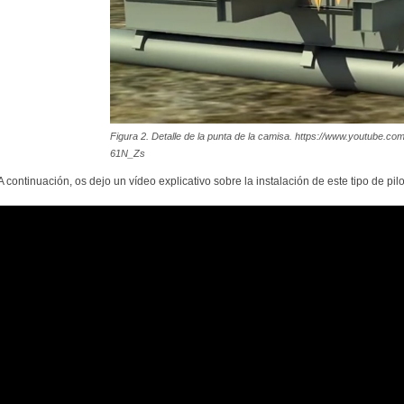
Figura 2. Detalle de la punta de la camisa. https://www.youtube.
61N_Zs
A continuación, os dejo un vídeo explicativo sobre la instalación de este tipo de pilo