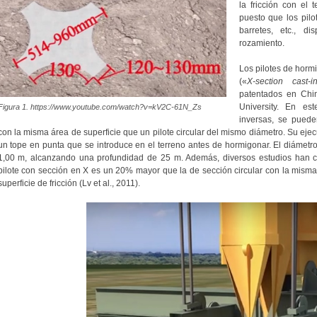
la fricción con el 
puesto que los pilo
barretes, etc., 
rozamiento.
Los pilotes de horm
(«
X-section cast-i
patentados en Chin
University. En est
Figura 1. https://www.youtube.com/watch?v=kV2C-61N_Zs
inversas, se puede
con la misma área de superficie que un pilote circular del mismo diámetro. Su eje
un tope en punta que se introduce en el terreno antes de hormigonar. El diámetro
1,00 m, alcanzando una profundidad de 25 m. Además, diversos estudios han c
pilote con sección en X es un 20% mayor que la de sección circular con la mism
superficie de fricción (Lv et al., 2011).