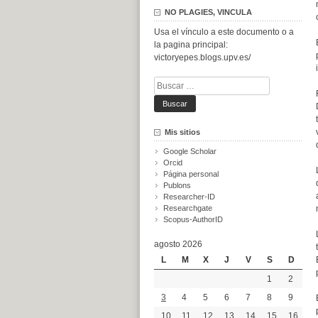
NO PLAGIES, VINCULA
Usa el vínculo a este documento o a
la pagina principal:
victoryepes.blogs.upv.es/
Buscar:
Mis sitios
Google Scholar
Orcid
Página personal
Publons
Researcher-ID
Researchgate
Scopus-AuthorID
agosto 2026
L
M
X
J
V
S
D
1
2
3
4
5
6
7
8
9
10
11
12
13
14
15
16