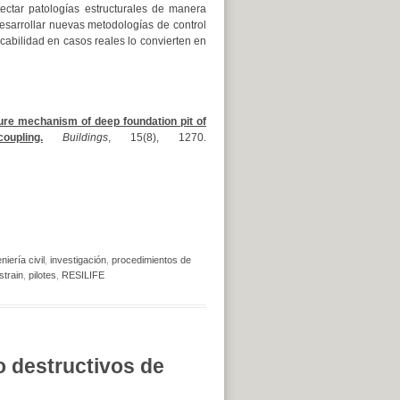
tectar patologías estructurales de manera
esarrollar nuevas metodologías de control
cabilidad en casos reales lo convierten en
lure mechanism of deep foundation pit of
upling.
Buildings
, 15(8), 1270.
niería civil
,
investigación
,
procedimientos de
strain
,
pilotes
,
RESILIFE
o destructivos de