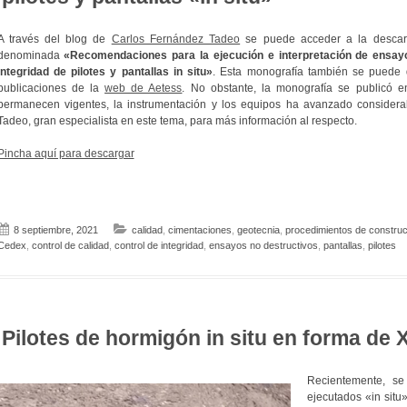
A través del blog de
Carlos Fernández Tadeo
se puede acceder a la descarg
denominada
«Recomendaciones para la ejecución e interpretación de ensayos
integridad de pilotes y pantallas in situ»
. Esta monografía también se puede 
publicaciones de la
web de Aetess
. No obstante, la monografía se publicó e
permanecen vigentes, la instrumentación y los equipos ha avanzado consider
Tadeo, gran especialista en este tema, para más información al respecto.
Pincha aquí para descargar
8 septiembre, 2021
calidad
,
cimentaciones
,
geotecnia
,
procedimientos de construc
Cedex
,
control de calidad
,
control de integridad
,
ensayos no destructivos
,
pantallas
,
pilotes
Pilotes de hormigón in situ en forma de X
Recientemente, se
ejecutados «in situ