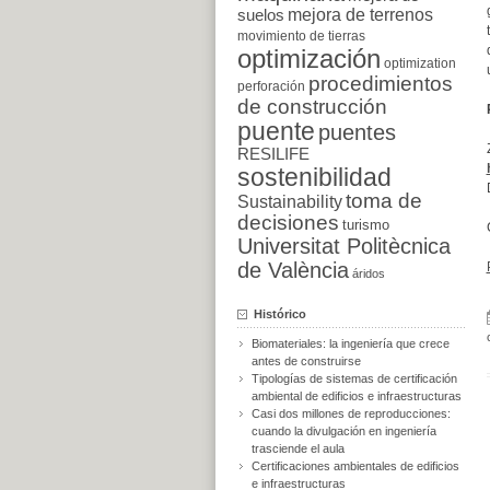
suelos
mejora de terrenos
movimiento de tierras
optimización
optimization
procedimientos
perforación
de construcción
puente
puentes
RESILIFE
sostenibilidad
toma de
Sustainability
decisiones
turismo
Universitat Politècnica
de València
áridos
Histórico
Biomateriales: la ingeniería que crece
antes de construirse
Tipologías de sistemas de certificación
ambiental de edificios e infraestructuras
Casi dos millones de reproducciones:
cuando la divulgación en ingeniería
trasciende el aula
Certificaciones ambientales de edificios
e infraestructuras