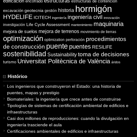
estructuras
edificación
encofrado
estructuras de contención
hormigón
historia
excavación
geotecnia
gestión
HYDELIFE
ingeniería civil
ICITECH
ingeniería
innovación
maquinaria
Life Cycle Assessment
investigación
mantenimiento
mejora de suelos
mejora de terrenos
movimiento de tierras
optimización
procedimientos
optimization
perforación
puente
puentes
de construcción
RESILIFE
sostenibilidad
toma de decisiones
Sustainability
Universitat Politècnica de València
turismo
áridos
Histórico
Los ingenieros que construyeron el Estado: una historia de
puentes, mapas y prestigio
Biomateriales: la ingeniería que crece antes de construirse
Tipologías de sistemas de certificación ambiental de edificios e
infraestructuras
Casi dos millones de reproducciones: cuando la divulgación en
ingeniería trasciende el aula
Certificaciones ambientales de edificios e infraestructuras