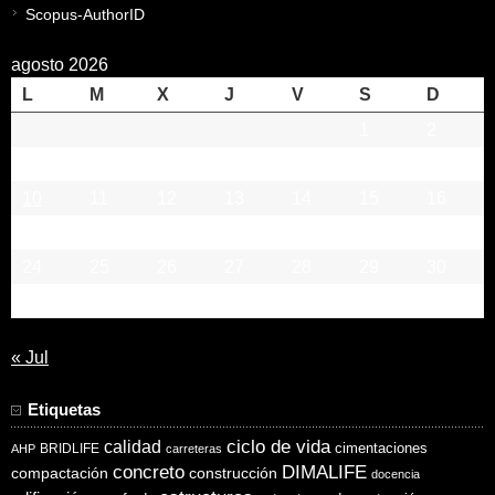
Scopus-AuthorID
agosto 2026
L
M
X
J
V
S
D
1
2
3
4
5
6
7
8
9
10
11
12
13
14
15
16
17
18
19
20
21
22
23
24
25
26
27
28
29
30
31
« Jul
Etiquetas
ciclo de vida
calidad
cimentaciones
BRIDLIFE
AHP
carreteras
concreto
DIMALIFE
compactación
construcción
docencia