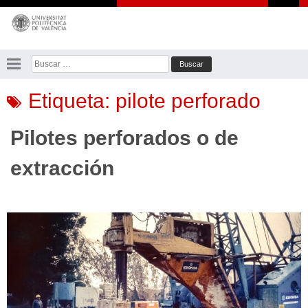
Saltar
al
contenido
Buscar:
Etiqueta:
pilote perforado
Pilotes perforados o de
extracción