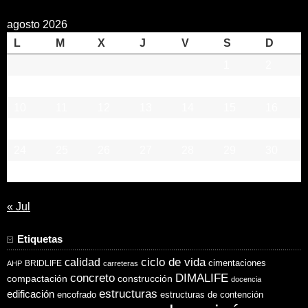
agosto 2026
L
M
X
J
V
S
D
1
2
3
4
5
6
7
8
9
10
11
12
13
14
15
16
17
18
19
20
21
22
23
24
25
26
27
28
29
30
31
« Jul
Etiquetas
ciclo de vida
calidad
cimentaciones
BRIDLIFE
AHP
carreteras
concreto
DIMALIFE
compactación
construcción
docencia
estructuras
edificación
encofrado
estructuras de contención