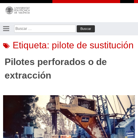
Saltar
al
contenido
Buscar:
Etiqueta:
pilote de sustitución
Pilotes perforados o de
extracción