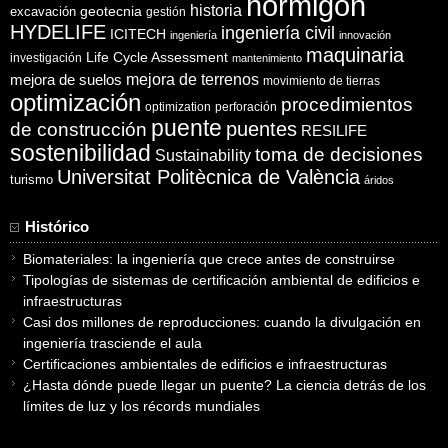
hormigón
historia
excavación
geotecnia
gestión
HYDELIFE
ingeniería civil
ICITECH
ingeniería
innovación
maquinaria
Life Cycle Assessment
investigación
mantenimiento
mejora de suelos
mejora de terrenos
movimiento de tierras
optimización
procedimientos
optimization
perforación
puente
puentes
de construcción
RESILIFE
sostenibilidad
toma de decisiones
Sustainability
Universitat Politècnica de València
turismo
áridos
Histórico
Biomateriales: la ingeniería que crece antes de construirse
Tipologías de sistemas de certificación ambiental de edificios e
infraestructuras
Casi dos millones de reproducciones: cuando la divulgación en
ingeniería trasciende el aula
Certificaciones ambientales de edificios e infraestructuras
¿Hasta dónde puede llegar un puente? La ciencia detrás de los
límites de luz y los récords mundiales