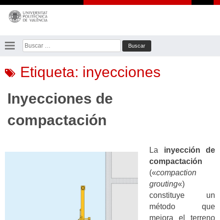
Saltar
al
contenido
Buscar:
Etiqueta:
inyecciones
Inyecciones de
compactación
La
inyección de
compactación
(«
compaction
grouting
«)
constituye un
método que
mejora el terreno