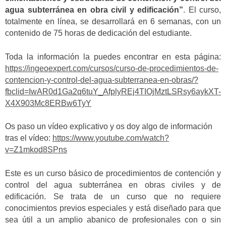
agua subterránea en obra civil y edificación”
. El curso,
totalmente en línea, se desarrollará en 6 semanas, con un
contenido de 75 horas de dedicación del estudiante.
Toda la información la puedes encontrar en esta página:
https://ingeoexpert.com/cursos/curso-de-procedimientos-de-
contencion-y-control-del-agua-subterranea-en-obras/?
fbclid=IwAR0d1Ga2q6tuY_AfplyREj4TIOjMztLSRsy6aykXT-
X4X903Mc8ERBw6TyY
Os paso un vídeo explicativo y os doy algo de información
tras el vídeo:
https://www.youtube.com/watch?
v=Z1mkod8SPns
Este es un curso básico de procedimientos de contención y
control del agua subterránea en obras civiles y de
edificación. Se trata de un curso que no requiere
conocimientos previos especiales y está diseñado para que
sea útil a un amplio abanico de profesionales con o sin