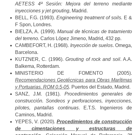
AETESS 4ª Sesión: Mejora del terreno mediante
inyecciones y jet grouting
, Madrid.
BELL, F.G. (1993).
Engineering treatment of soils.
E &
F Spon, Londres.
BIELZA, A. (1999).
Manual de técnicas de tratamiento
del terreno.
Carlos López Jimeno, Madrid, 432 pp.
CAMBEFORT, H. (1968).
Inyección de suelos
. Omega,
Barcelona.
KUTZNER, C. (1996).
Grouting of rock and soil
. A.A.
Balkema, Rotterdam.
MINISTERIO DE FOMENTO (2005).
Recomendaciones Geotécnicas para Obras Marítimas
y Portuarias. ROM 0.5-05
. Puertos del Estado, Madrid.
SANZ, J.M. (1981).
Procedimientos generales de
construcción. Sondeos y perforaciones, inyecciones,
pilotes, pantallas continuas
. E.T.S. Ingenieros de
Caminos, Madrid.
YEPES, V. (2020).
Procedimientos de construcción
de cimentaciones y estructuras de