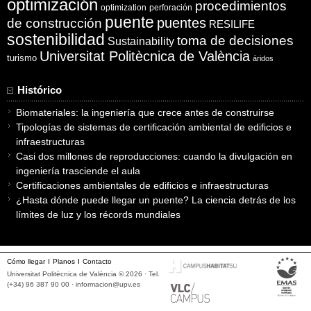
optimización
procedimientos
optimization
perforación
puente
puentes
de construcción
RESILIFE
sostenibilidad
toma de decisiones
Sustainability
Universitat Politècnica de València
turismo
áridos
Histórico
Biomateriales: la ingeniería que crece antes de construirse
Tipologías de sistemas de certificación ambiental de edificios e
infraestructuras
Casi dos millones de reproducciones: cuando la divulgación en
ingeniería trasciende el aula
Certificaciones ambientales de edificios e infraestructuras
¿Hasta dónde puede llegar un puente? La ciencia detrás de los
límites de luz y los récords mundiales
Cómo llegar
Planos
Contacto
Universitat Politècnica de València © 2026 · Tel.
(+34) 96 387 90 00 ·
informacion@upv.es