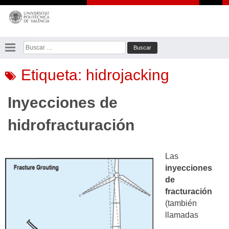
Saltar
al
contenido
Buscar:
Etiqueta:
hidrojacking
Inyecciones de
hidrofracturación
Las
inyecciones
de
fracturación
(también
llamadas