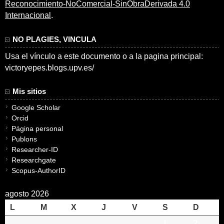
Reconocimiento-NoComercial-SinObraDerivada 4.0
Internacional
.
NO PLAGIES, VINCULA
Usa el vínculo a este documento o a la pagina principal:
victoryepes.blogs.upv.es/
Mis sitios
Google Scholar
Orcid
Página personal
Publons
Researcher-ID
Researchgate
Scopus-AuthorID
agosto 2026
L
M
X
J
V
S
D
1
2