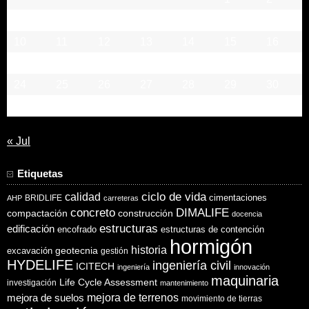
3
4
5
6
7
8
9
10
11
12
13
14
15
16
17
18
19
20
21
22
23
24
25
26
27
28
29
30
31
« Jul
Etiquetas
ciclo de vida
calidad
cimentaciones
BRIDLIFE
AHP
carreteras
concreto
DIMALIFE
compactación
construcción
docencia
estructuras
edificación
encofrado
estructuras de contención
hormigón
historia
excavación
geotecnia
gestión
HYDELIFE
ingeniería civil
ICITECH
ingeniería
innovación
maquinaria
Life Cycle Assessment
investigación
mantenimiento
mejora de suelos
mejora de terrenos
movimiento de tierras