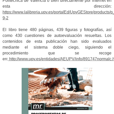
Politècnica de València o bien directamente por internet en
esta dirección:
https://www.lalibreria.upv.es/portalEd/UpvGEStore/products/p
9-2
El libro tiene 480 páginas, 439 figuras y fotografías, así
como 430 cuestiones de autoevaluación resueltas. Los
contenidos de esta publicación han sido evaluados
mediante el sistema doble ciego, siguiendo el
procedimiento que se recoge
en:
http://www.upv.es/entidades/AEUPV/info/891747normalc.