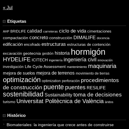
« Jul
Etiquetas
ciclo de vida
calidad
cimentaciones
BRIDLIFE
AHP
carreteras
concreto
DIMALIFE
compactación
construcción
docencia
estructuras
edificación
encofrado
estructuras de contención
hormigón
historia
excavación
geotecnia
gestión
HYDELIFE
ingeniería civil
ICITECH
ingeniería
innovación
maquinaria
Life Cycle Assessment
investigación
mantenimiento
mejora de suelos
mejora de terrenos
movimiento de tierras
optimización
procedimientos
optimization
perforación
puente
puentes
de construcción
RESILIFE
sostenibilidad
toma de decisiones
Sustainability
Universitat Politècnica de València
turismo
áridos
Histórico
Biomateriales: la ingeniería que crece antes de construirse