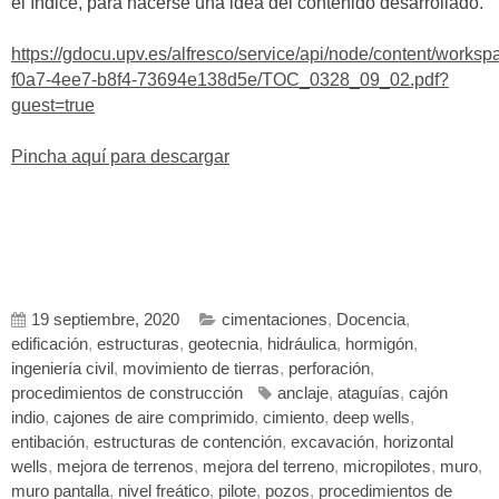
el índice, para hacerse una idea del contenido desarrollado.
https://gdocu.upv.es/alfresco/service/api/node/content/work
f0a7-4ee7-b8f4-73694e138d5e/TOC_0328_09_02.pdf?
guest=true
Pincha aquí para descargar
19 septiembre, 2020
cimentaciones
,
Docencia
,
edificación
,
estructuras
,
geotecnia
,
hidráulica
,
hormigón
,
ingeniería civil
,
movimiento de tierras
,
perforación
,
procedimientos de construcción
anclaje
,
ataguías
,
cajón
indio
,
cajones de aire comprimido
,
cimiento
,
deep wells
,
entibación
,
estructuras de contención
,
excavación
,
horizontal
wells
,
mejora de terrenos
,
mejora del terreno
,
micropilotes
,
muro
,
muro pantalla
,
nivel freático
,
pilote
,
pozos
,
procedimientos de