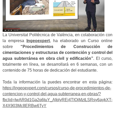
La Universitat Politècnica de València, en colaboración con
la empresa
Ingeoexpert
, ha elaborado un Curso online
sobre
“Procedimientos de Construcción de
cimentaciones y estructuras de contención y control del
agua subterránea en obra civil y edificación”
. El curso,
totalmente en línea, se desarrollará en 6 semanas, con un
contenido de 75 horas de dedicación del estudiante.
Toda la información la puedes encontrar en esta página:
https://ingeoexpert.com/cursos/curso-de-procedimientos-de-
contencion-y-control-del-agua-subterranea-en-obras/?
fbclid=IwAR0d1Ga2q6tuY_AfplyREj4TIOjMztLSRsy6aykXT-
X4X903Mc8ERBw6TyY