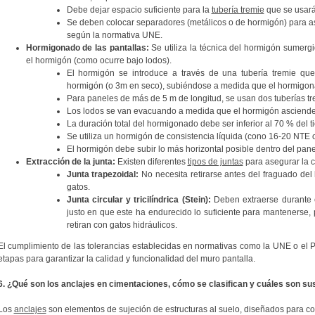
Debe dejar espacio suficiente para la
tubería tremie
que se usará
Se deben colocar separadores (metálicos o de hormigón) para a
según la normativa UNE.
Hormigonado de las pantallas:
Se utiliza la técnica del hormigón sumerg
el hormigón (como ocurre bajo lodos).
El hormigón se introduce a través de una tubería tremie qu
hormigón (o 3m en seco), subiéndose a medida que el hormigo
Para paneles de más de 5 m de longitud, se usan dos tuberías tr
Los lodos se van evacuando a medida que el hormigón asciende
La duración total del hormigonado debe ser inferior al 70 % del t
Se utiliza un hormigón de consistencia líquida (cono 16-20 NT
El hormigón debe subir lo más horizontal posible dentro del pane
Extracción de la junta:
Existen diferentes
tipos de juntas
para asegurar la c
Junta trapezoidal:
No necesita retirarse antes del fraguado del
gatos.
Junta circular y tricilíndrica (Stein):
Deben extraerse durante 
justo en que este ha endurecido lo suficiente para mantenerse, 
retiran con gatos hidráulicos.
El cumplimiento de las tolerancias establecidas en normativas como la UNE o el
etapas para garantizar la calidad y funcionalidad del muro pantalla.
6. ¿Qué son los anclajes en cimentaciones, cómo se clasifican y cuáles son sus
Los
anclajes
son elementos de sujeción de estructuras al suelo, diseñados para col