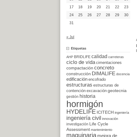
17
18
19
20
21
22
23
24
25
26
27
28
29
30
31
« Jul
Etiquetas
calidad
BRIDLIFE
AHP
carreteras
ciclo de vida
cimentaciones
concreto
compactación
DIMALIFE
construcción
docencia
edificación
encofrado
estructuras
estructuras de
excavación
geotecnia
contención
historia
gestión
hormigón
HYDELIFE
ICITECH
ingeniería
ingeniería civil
innovación
Life Cycle
investigación
Assessment
mantenimiento
maquinaria
mejora de