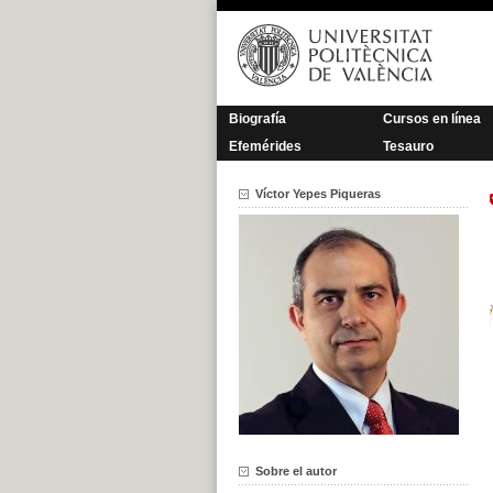
Saltar
al
contenido
Biografía
Cursos en línea
Efemérides
Tesauro
Víctor Yepes Piqueras
Sobre el autor