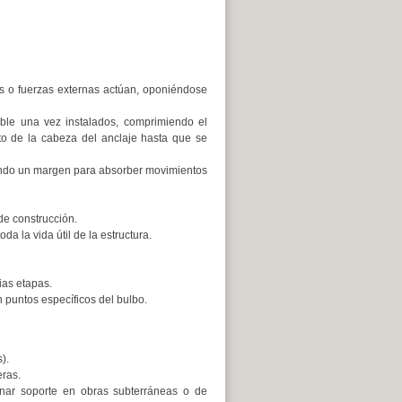
s o fuerzas externas actúan, oponiéndose
le una vez instalados, comprimiendo el
ento de la cabeza del anclaje hasta que se
jando un margen para absorber movimientos
de construcción.
 la vida útil de la estructura.
ias etapas.
n puntos específicos del bulbo.
).
eras.
nar soporte en obras subterráneas o de