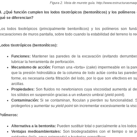
Figura 2. Vista de murete guía. http://www.estructurasma
4. ¿Qué función cumplen los lodos tixotrópicos (bentoníticos) y los polímeros 
qué se diferencian?
Los lodos tixotrópicos (principalmente bentoníticos) y los polímeros son fun
excavaciones de muros pantalla, sobre todo cuando la estabilidad del terreno lo re
Lodos tixotrópicos (bentoníticos):
Funciones:
Mantener las paredes de la excavación (evitando derrumbes
lubricar la herramienta de perforación.
Mecanismo de acción:
Forman una «torta» (
cake
) impermeable en la pare
que la presión hidrostática de la columna de lodo actúe contra las paredes
forme, es necesaria cierta filtración del lodo, por lo que son efectivos en 
arcillas.
Propiedades:
Son fluidos no newtonianos cuya viscosidad aumenta al deja
los sólidos en suspensión gracias a un esfuerzo umbral (yield point).
Contaminación:
Si se contaminan, floculan y pierden su funcionalidad. 
protegerlos y aumentar su
yield point
sin incrementar excesivamente la visco
Polímeros:
Alternativa a la bentonita:
Pueden sustituir total o parcialmente a los lodos
Ventajas medioambientales:
Son biodegradables con el tiempo o se p