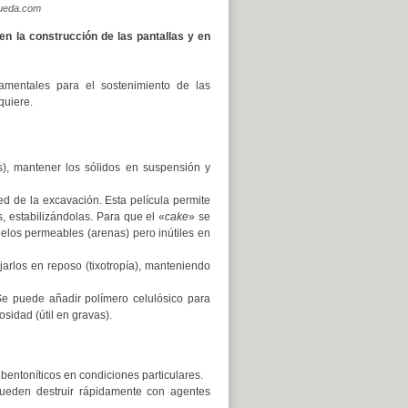
queda.com
en la construcción de las pantallas y en
damentales para el sostenimiento de las
quiere.
), mantener los sólidos en suspensión y
d de la excavación. Esta película permite
, estabilizándolas. Para que el «
cake
» se
suelos permeables (arenas) pero inútiles en
rlos en reposo (tixotropía), manteniendo
Se puede añadir polímero celulósico para
sidad (útil en gravas).
 bentoníticos en condiciones particulares.
ueden destruir rápidamente con agentes