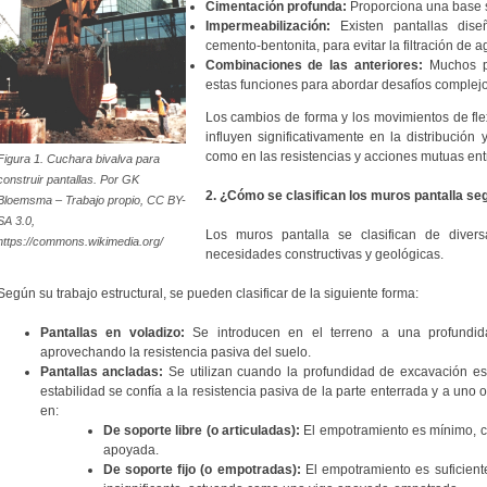
Cimentación profunda:
Proporciona una base s
Impermeabilización:
Existen pantallas dis
cemento-bentonita, para evitar la filtración de a
Combinaciones de las anteriores:
Muchos pr
estas funciones para abordar desafíos complejos
Los cambios de forma y los movimientos de fl
influyen significativamente en la distribución
como en las resistencias y acciones mutuas entre
Figura 1. Cuchara bivalva para
construir pantallas. Por GK
2. ¿Cómo se clasifican los muros pantalla seg
Bloemsma – Trabajo propio, CC BY-
SA 3.0,
Los muros pantalla se clasifican de diver
https://commons.wikimedia.org/
necesidades constructivas y geológicas.
Según su trabajo estructural, se pueden clasificar de la siguiente forma:
Pantallas en voladizo:
Se introducen en el terreno a una profundidad
aprovechando la resistencia pasiva del suelo.
Pantallas ancladas:
Se utilizan cuando la profundidad de excavación es
estabilidad se confía a la resistencia pasiva de la parte enterrada y a uno 
en:
De soporte libre (o articuladas):
El empotramiento es mínimo, 
apoyada.
De soporte fijo (o empotradas):
El empotramiento es suficien