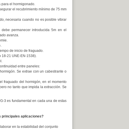
 para el hormigonado.
segurar el recubrimiento mínimo de 75 mm
ido, necesaria cuando no es posible vibrar
e debe permanecer introducida 5m en el
nado avanza.
emie.
.
iempo de inicio de fraguado.
E o 18-21 UNE-EN-1538).
l.
ontinuidad entre paneles:
 hormigón. Se extrae con un cabestrante o
el fraguado del hormigón, en el momento
pero no tanto que impida la extracción. Se
 PG-3 es fundamental en cada una de estas
 principales aplicaciones?
aborar en la estabilidad del conjunto