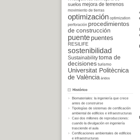
suelos
mejora de terrenos
movimiento de tierras
optimización
optimization
procedimientos
perforación
de construcción
puente
puentes
RESILIFE
sostenibilidad
toma de
Sustainability
decisiones
turismo
Universitat Politècnica
de València
áridos
Histórico
Biomateriales: la ingeniería que crece
antes de construirse
Tipologías de sistemas de certificación
ambiental de edificios e infraestructuras
Casi dos millones de reproducciones:
cuando la divulgación en ingeniería
trasciende el aula
Certificaciones ambientales de edificios
e infraestructuras