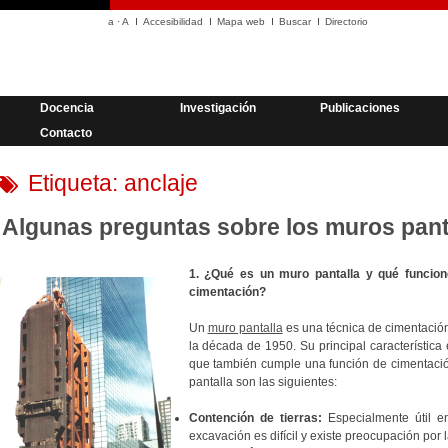
a
·
A
Accesibilidad
Mapa web
Buscar
Directorio
Docencia
Investigación
Publicaciones
Contacto
Etiqueta:
anclaje
Algunas preguntas sobre los muros pant
1. ¿Qué es un muro pantalla y qué funcion
cimentación?
Un
muro pantalla
es una técnica de cimentació
la década de 1950. Su principal característica 
que también cumple una función de cimentació
pantalla son las siguientes:
Contención de tierras:
Especialmente útil en
excavación es difícil y existe preocupación por 