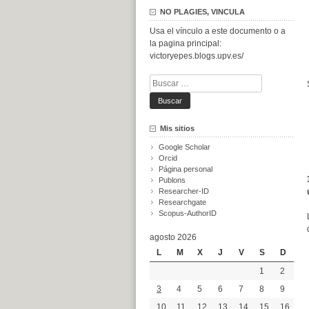
NO PLAGIES, VINCULA
Usa el vínculo a este documento o a
la pagina principal:
victoryepes.blogs.upv.es/
Buscar:
Mis sitios
Google Scholar
Orcid
Página personal
Publons
Researcher-ID
Researchgate
Scopus-AuthorID
agosto 2026
L
M
X
J
V
S
D
1
2
3
4
5
6
7
8
9
10
11
12
13
14
15
16