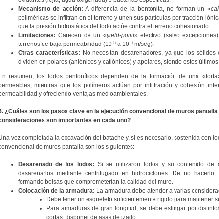
oxidantes (lejía, agua oxigenada) o bacterias específicas.
Mecanismo de acción:
A diferencia de la bentonita, no forman un «
ca
poliméricas se infiltran en el terreno y unen sus partículas por tracción ióni
que la presión hidrostática del lodo actúe contra el terreno cohesionado.
Limitaciones:
Carecen de un «
yield-point
» efectivo (salvo excepciones
-5
-6
terrenos de baja permeabilidad (10
a 10
m/seg).
Otras características:
No necesitan desarenadores, ya que los sólidos
dividen en polares (aniónicos y catiónicos) y apolares, siendo estos último
En resumen, los lodos bentoníticos dependen de la formación de una «tort
permeables, mientras que los polímeros actúan por infiltración y cohesión int
permeabilidad y ofreciendo ventajas medioambientales.
5. ¿Cuáles son los pasos clave en la ejecución convencional de muros pantalla
consideraciones son importantes en cada uno?
Una vez completada la excavación del batache y, si es necesario, sostenida con lod
convencional de muros pantalla son los siguientes:
Desarenado de los lodos:
Si se utilizaron lodos y su contenido de 
desarenarlos mediante centrifugado en hidrociclones. De no hacerlo,
formando bolsas que comprometerían la calidad del muro.
Colocación de la armadura:
La armadura debe atender a varias considera
Debe tener un esqueleto suficientemente rígido para mantener s
Para armaduras de gran longitud, se debe eslingar por distinto
cortas, disponer de asas de izado.