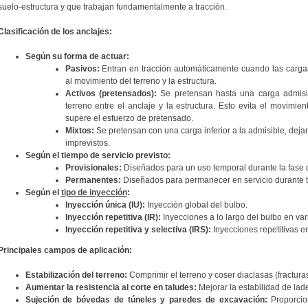
suelo-estructura y que trabajan fundamentalmente a tracción.
Clasificación de los anclajes:
Según su forma de actuar:
Pasivos:
Entran en tracción automáticamente cuando las carga
al movimiento del terreno y la estructura.
Activos (pretensados):
Se pretensan hasta una carga admisib
terreno entre el anclaje y la estructura. Esto evita el movimi
supere el esfuerzo de pretensado.
Mixtos:
Se pretensan con una carga inferior a la admisible, de
imprevistos.
Según el tiempo de servicio previsto:
Provisionales:
Diseñados para un uso temporal durante la fase 
Permanentes:
Diseñados para permanecer en servicio durante toda
Según el
tipo de inyección
:
Inyección única (IU):
Inyección global del bulbo.
Inyección repetitiva (IR):
Inyecciones a lo largo del bulbo en var
Inyección repetitiva y selectiva (IRS):
Inyecciones repetitivas e
Principales campos de aplicación:
Estabilización del terreno:
Comprimir el terreno y coser diaclasas (fracturas
Aumentar la resistencia al corte en taludes:
Mejorar la estabilidad de lad
Sujeción de bóvedas de túneles y paredes de excavación:
Proporcio