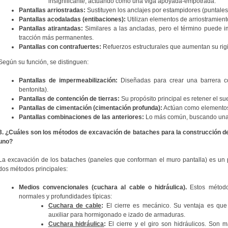
insignificante, actuando como una viga apoyada-empotrada.
Pantallas arriostradas:
Sustituyen los anclajes por estampidores (puntales
Pantallas acodaladas (entibaciones):
Utilizan elementos de arriostramient
Pantallas atirantadas:
Similares a las ancladas, pero el término puede i
tracción más permanentes.
Pantallas con contrafuertes:
Refuerzos estructurales que aumentan su rig
Según su función, se distinguen:
Pantallas de impermeabilización:
Diseñadas para crear una barrera co
bentonita).
Pantallas de contención de tierras:
Su propósito principal es retener el sue
Pantallas de cimentación (cimentación profunda):
Actúan como elementos 
Pantallas combinaciones de las anteriores:
Lo más común, buscando una s
3. ¿Cuáles son los métodos de excavación de bataches para la construcción de
uno?
La excavación de los bataches (paneles que conforman el muro pantalla) es un p
dos métodos principales:
Medios convencionales (cuchara al cable o hidráulica).
Estos método
normales y profundidades típicas:
Cuchara de cable
:
El cierre es mecánico. Su ventaja es qu
auxiliar para hormigonado e izado de armaduras.
Cuchara hidráulica
:
El cierre y el giro son hidráulicos. Son