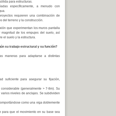
ólida para estructuras.
eñadas específicamente, a menudo con
gua.
oyectos requieren una combinación de
 del terreno y la construcción.
exión que experimentan los muros pantalla
 y magnitud de los empujes del suelo, así
 el suelo y la estructura.
ún su trabajo estructural y su función?
sas maneras para adaptarse a distintas
 suficiente para asegurar su fijación,
 considerable (generalmente > 7-8m). Su
o varios niveles de anclajes. Se subdividen
comportándose como una viga doblemente
te para que el movimiento en su base sea