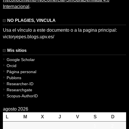
Internacional
.
NO PLAGIES, VINCULA
Usa el vínculo a este documento o a la pagina principal:
victoryepes.blogs.upv.es/
Mis sitios
Google Scholar
Orcid
Página personal
Publons
Researcher-ID
Researchgate
Scopus-AuthorID
agosto 2026
L
M
X
J
V
S
D
1
2