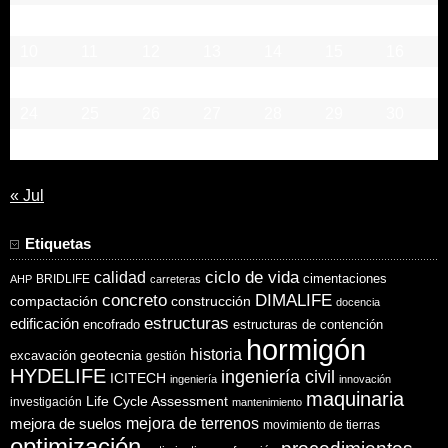
3
4
5
6
7
8
9
10
11
12
13
14
15
16
17
18
19
20
21
22
23
24
25
26
27
28
29
30
31
« Jul
Etiquetas
ciclo de vida
calidad
cimentaciones
BRIDLIFE
AHP
carreteras
concreto
DIMALIFE
compactación
construcción
docencia
estructuras
edificación
encofrado
estructuras de contención
hormigón
historia
excavación
geotecnia
gestión
HYDELIFE
ingeniería civil
ICITECH
ingeniería
innovación
maquinaria
Life Cycle Assessment
investigación
mantenimiento
mejora de suelos
mejora de terrenos
movimiento de tierras
optimización