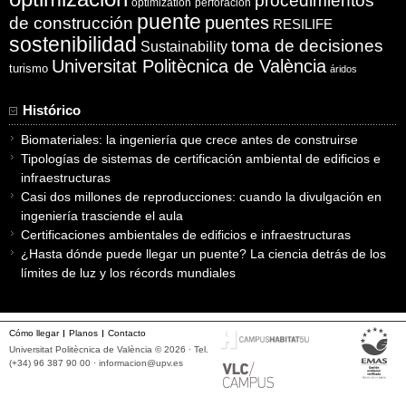
procedimientos
optimization
perforación
puente
puentes
de construcción
RESILIFE
sostenibilidad
toma de decisiones
Sustainability
Universitat Politècnica de València
turismo
áridos
Histórico
Biomateriales: la ingeniería que crece antes de construirse
Tipologías de sistemas de certificación ambiental de edificios e
infraestructuras
Casi dos millones de reproducciones: cuando la divulgación en
ingeniería trasciende el aula
Certificaciones ambientales de edificios e infraestructuras
¿Hasta dónde puede llegar un puente? La ciencia detrás de los
límites de luz y los récords mundiales
Cómo llegar
Planos
Contacto
Universitat Politècnica de València © 2026 · Tel.
(+34) 96 387 90 00 ·
informacion@upv.es