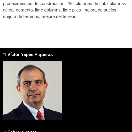
procedimientos de construcción
columnas de cal
,
columnas
de cal-cemento
,
lime columns
,
lime piles
,
mejora de suelos
,
mejora de terrenos
,
mejora del terreno
Víctor Yepes Piqueras