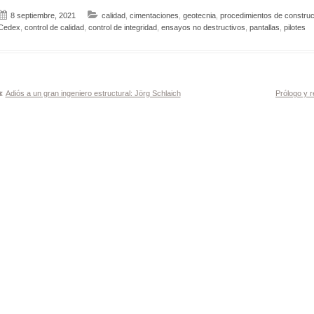
8 septiembre, 2021
calidad
,
cimentaciones
,
geotecnia
,
procedimientos de construc
Cedex
,
control de calidad
,
control de integridad
,
ensayos no destructivos
,
pantallas
,
pilotes
Navegación
Adiós a un gran ingeniero estructural: Jörg Schlaich
Prólogo y r
de
entradas