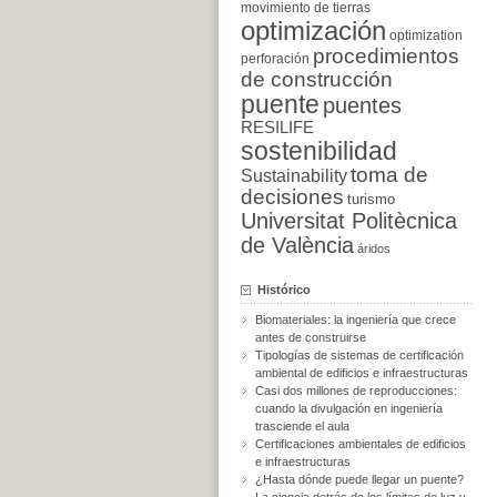
movimiento de tierras
optimización
optimization
procedimientos
perforación
de construcción
puente
puentes
RESILIFE
sostenibilidad
toma de
Sustainability
decisiones
turismo
Universitat Politècnica
de València
áridos
Histórico
Biomateriales: la ingeniería que crece
antes de construirse
Tipologías de sistemas de certificación
ambiental de edificios e infraestructuras
Casi dos millones de reproducciones:
cuando la divulgación en ingeniería
trasciende el aula
Certificaciones ambientales de edificios
e infraestructuras
¿Hasta dónde puede llegar un puente?
La ciencia detrás de los límites de luz y