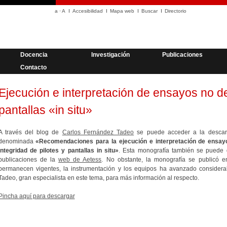
a
·
A
Accesibilidad
Mapa web
Buscar
Directorio
Docencia
Investigación
Publicaciones
Contacto
Ejecución e interpretación de ensayos no de
pantallas «in situ»
A través del blog de
Carlos Fernández Tadeo
se puede acceder a la descarg
denominada
«Recomendaciones para la ejecución e interpretación de ensayos
integridad de pilotes y pantallas in situ»
. Esta monografía también se puede 
publicaciones de la
web de Aetess
. No obstante, la monografía se publicó e
permanecen vigentes, la instrumentación y los equipos ha avanzado consider
Tadeo, gran especialista en este tema, para más información al respecto.
Pincha aquí para descargar