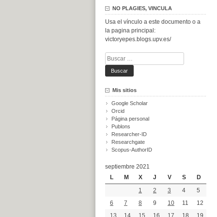
NO PLAGIES, VINCULA
Usa el vínculo a este documento o a
la pagina principal:
victoryepes.blogs.upv.es/
Buscar:
Mis sitios
Google Scholar
Orcid
Página personal
Publons
Researcher-ID
Researchgate
Scopus-AuthorID
septiembre 2021
L
M
X
J
V
S
D
1
2
3
4
5
6
7
8
9
10
11
12
13
14
15
16
17
18
19