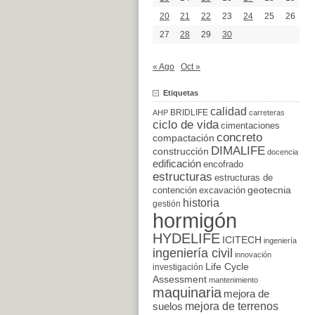
20
21
22
23
24
25
26
27
28
29
30
« Ago
Oct »
Etiquetas
calidad
BRIDLIFE
AHP
carreteras
ciclo de vida
cimentaciones
concreto
compactación
DIMALIFE
construcción
docencia
edificación
encofrado
estructuras
estructuras de
excavación
geotecnia
contención
historia
gestión
hormigón
HYDELIFE
ICITECH
ingeniería
ingeniería civil
innovación
Life Cycle
investigación
Assessment
mantenimiento
maquinaria
mejora de
suelos
mejora de terrenos