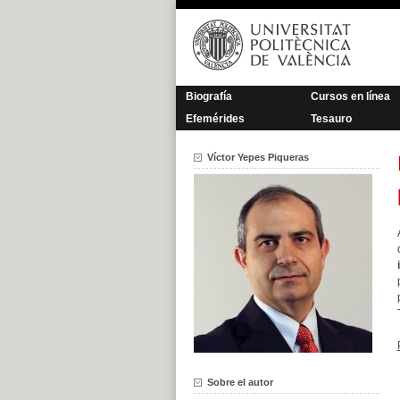
Saltar
al
contenido
Biografía
Cursos en línea
Efemérides
Tesauro
Víctor Yepes Piqueras
Sobre el autor