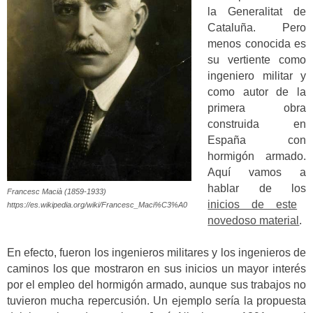
la Generalitat de
Cataluña. Pero
menos conocida es
su vertiente como
ingeniero militar y
como autor de la
primera obra
construida en
España con
hormigón armado.
Aquí vamos a
hablar de los
Francesc Macià (1859-1933)
inicios de este
https://es.wikipedia.org/wiki/Francesc_Maci%C3%A0
novedoso material
.
En efecto, fueron los ingenieros militares y los ingenieros de
caminos los que mostraron en sus inicios un mayor interés
por el empleo del hormigón armado, aunque sus trabajos no
tuvieron mucha repercusión. Un ejemplo sería la propuesta