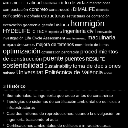
ciclo de vida
calidad
cimentaciones
BRIDLIFE
AHP
carreteras
concreto
DIMALIFE
compactación
construcción
docencia
estructuras
edificación
encofrado
estructuras de contención
hormigón
historia
excavación
geotecnia
gestión
HYDELIFE
ingeniería civil
ICITECH
ingeniería
innovación
maquinaria
Life Cycle Assessment
investigación
mantenimiento
mejora de suelos
mejora de terrenos
movimiento de tierras
optimización
procedimientos
optimization
perforación
puente
puentes
de construcción
RESILIFE
sostenibilidad
toma de decisiones
Sustainability
Universitat Politècnica de València
turismo
áridos
Histórico
Biomateriales: la ingeniería que crece antes de construirse
Tipologías de sistemas de certificación ambiental de edificios e
infraestructuras
Casi dos millones de reproducciones: cuando la divulgación en
ingeniería trasciende el aula
Certificaciones ambientales de edificios e infraestructuras