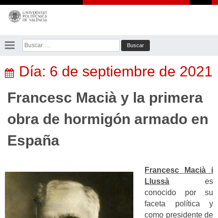
Saltar
al
contenido
Buscar:
Día:
6 de septiembre de 2021
Francesc Macià y la primera
obra de hormigón armado en
España
Francesc Macià i
Llussà
es
conocido por su
faceta política y
como presidente de