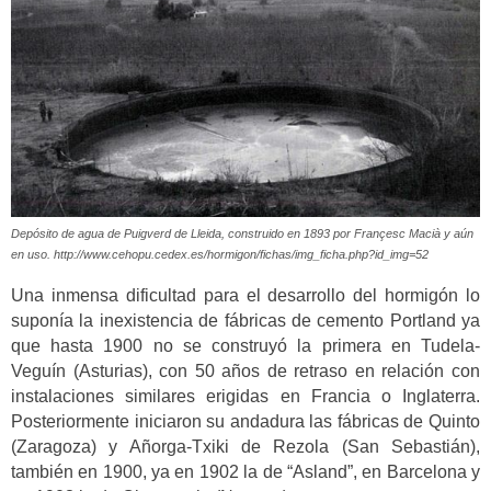
Depósito de agua de Puigverd de Lleida, construido en 1893 por Françesc Macià y aún
en uso. http://www.cehopu.cedex.es/hormigon/fichas/img_ficha.php?id_img=52
Una inmensa dificultad para el desarrollo del hormigón lo
suponía la inexistencia de fábricas de cemento Portland ya
que hasta 1900 no se construyó la primera en Tudela-
Veguín (Asturias), con 50 años de retraso en relación con
instalaciones similares erigidas en Francia o Inglaterra.
Posteriormente iniciaron su andadura las fábricas de Quinto
(Zaragoza) y Añorga-Txiki de Rezola (San Sebastián),
también en 1900, ya en 1902 la de “Asland”, en Barcelona y