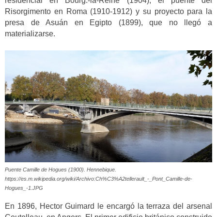
residencial en Bourg.-la-Reine (1904), el puente del
Risorgimento en Roma (1910-1912) y su proyecto para la
presa de Asuán en Egipto (1899), que no llegó a
materializarse.
Puente Camille de Hogues (1900). Hennebique.
https://es.m.wikipedia.org/wiki/Archivo:Ch%C3%A2tellerault_-_Pont_Camille-de-
Hogues_-1.JPG
En 1896, Hector Guimard le encargó la terraza del arsenal