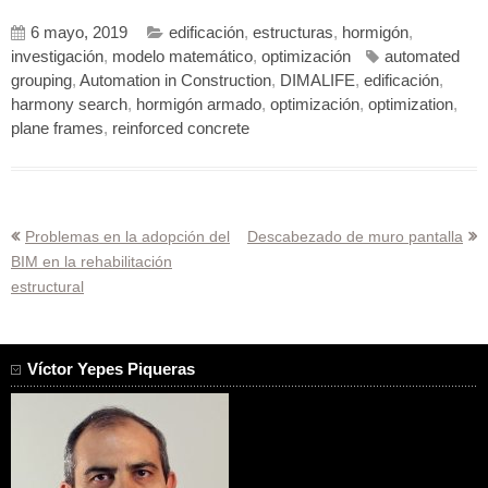
6 mayo, 2019
edificación
,
estructuras
,
hormigón
,
investigación
,
modelo matemático
,
optimización
automated
grouping
,
Automation in Construction
,
DIMALIFE
,
edificación
,
harmony search
,
hormigón armado
,
optimización
,
optimization
,
plane frames
,
reinforced concrete
Navegación
Problemas en la adopción del
Descabezado de muro pantalla
BIM en la rehabilitación
de
estructural
entradas
Víctor Yepes Piqueras