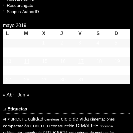
Researchgate
Scopus-AuthorID
mayo 2019
L
M
X
J
V
S
D
1
2
3
4
5
6
7
8
9
10
11
12
13
14
15
16
17
18
19
20
21
22
23
24
25
26
27
28
29
30
31
« Abr
Jun »
Etiquetas
ciclo de vida
calidad
cimentaciones
BRIDLIFE
AHP
carreteras
concreto
DIMALIFE
compactación
construcción
docencia
estructuras
edificación
encofrado