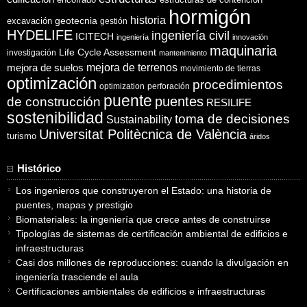
estructuras de contención
hormigón
historia
excavación
geotecnia
gestión
HYDELIFE
ingeniería civil
ICITECH
ingeniería
innovación
maquinaria
Life Cycle Assessment
investigación
mantenimiento
mejora de suelos
mejora de terrenos
movimiento de tierras
optimización
procedimientos
optimization
perforación
puente
puentes
de construcción
RESILIFE
sostenibilidad
toma de decisiones
Sustainability
Universitat Politècnica de València
turismo
áridos
Histórico
Los ingenieros que construyeron el Estado: una historia de
puentes, mapas y prestigio
Biomateriales: la ingeniería que crece antes de construirse
Tipologías de sistemas de certificación ambiental de edificios e
infraestructuras
Casi dos millones de reproducciones: cuando la divulgación en
ingeniería trasciende el aula
Certificaciones ambientales de edificios e infraestructuras