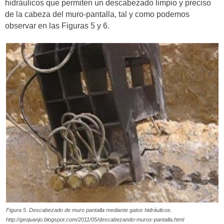
hidráulicos que permiten un descabezado limpio y preciso
de la cabeza del muro-pantalla, tal y como podemos
observar en las Figuras 5 y 6.
Figura 5. Descabezado de muro pantalla mediante gatos hidráulicos.
http://geojuanjo.blogspot.com/2011/05/descabezando-muros-pantalla.html