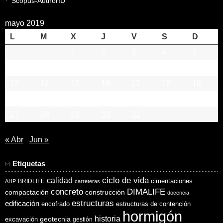
Scopus-AuthorID
mayo 2019
L
M
X
J
V
S
D
1
2
3
4
5
6
7
8
9
10
11
12
13
14
15
16
17
18
19
20
21
22
23
24
25
26
27
28
29
30
31
« Abr
Jun »
Etiquetas
ciclo de vida
calidad
cimentaciones
BRIDLIFE
AHP
carreteras
concreto
DIMALIFE
compactación
construcción
docencia
estructuras
edificación
encofrado
estructuras de contención
hormigón
historia
excavación
geotecnia
gestión