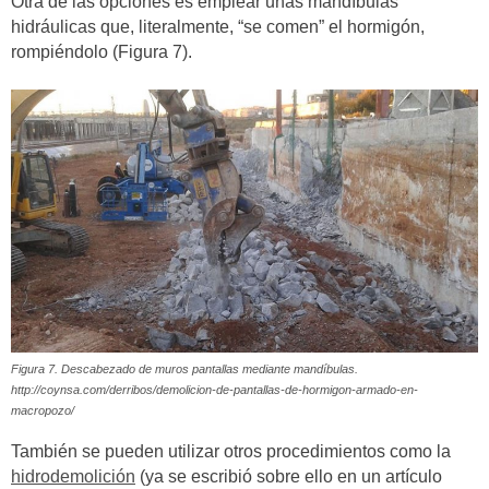
Otra de las opciones es emplear unas mandíbulas
hidráulicas que, literalmente, “se comen” el hormigón,
rompiéndolo (Figura 7).
Figura 7. Descabezado de muros pantallas mediante mandíbulas.
http://coynsa.com/derribos/demolicion-de-pantallas-de-hormigon-armado-en-
macropozo/
También se pueden utilizar otros procedimientos como la
hidrodemolición
(ya se escribió sobre ello en un artículo