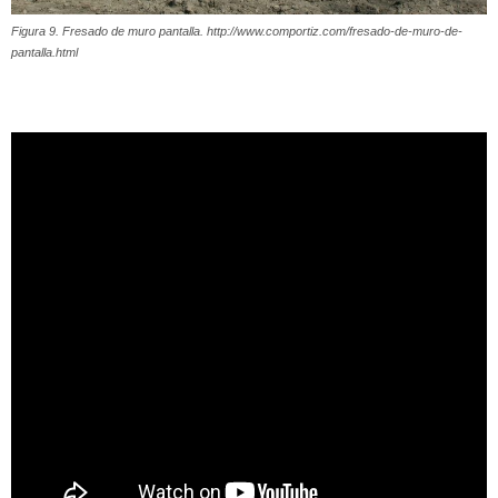
Figura 9. Fresado de muro pantalla. http://www.comportiz.com/fresado-de-muro-de-
pantalla.html