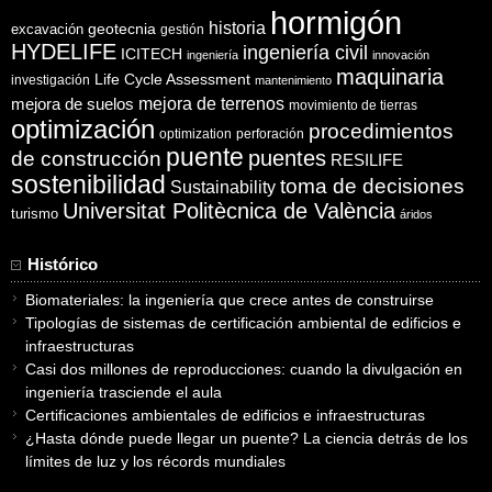
hormigón
historia
excavación
geotecnia
gestión
HYDELIFE
ingeniería civil
ICITECH
ingeniería
innovación
maquinaria
Life Cycle Assessment
investigación
mantenimiento
mejora de suelos
mejora de terrenos
movimiento de tierras
optimización
procedimientos
optimization
perforación
puente
puentes
de construcción
RESILIFE
sostenibilidad
toma de decisiones
Sustainability
Universitat Politècnica de València
turismo
áridos
Histórico
Biomateriales: la ingeniería que crece antes de construirse
Tipologías de sistemas de certificación ambiental de edificios e
infraestructuras
Casi dos millones de reproducciones: cuando la divulgación en
ingeniería trasciende el aula
Certificaciones ambientales de edificios e infraestructuras
¿Hasta dónde puede llegar un puente? La ciencia detrás de los
límites de luz y los récords mundiales