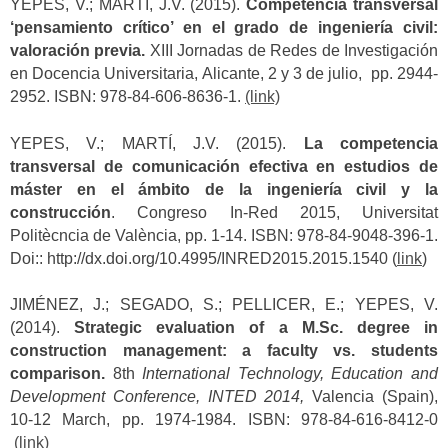
YEPES, V.; MARTÍ, J.V. (2015).
Competencia transversal
‘pensamiento crítico’ en el grado de ingeniería civil:
valoración previa.
XIII Jornadas de Redes de Investigación
en Docencia Universitaria, Alicante, 2 y 3 de julio, pp. 2944-
2952. ISBN: 978-84-606-8636-1.
(link)
YEPES, V.; MARTÍ, J.V. (2015).
La competencia
transversal de comunicación efectiva en estudios de
máster en el ámbito de la ingeniería civil y la
construcción
. Congreso In-Red 2015, Universitat
Politècncia de València, pp. 1-14. ISBN: 978-84-9048-396-1.
Doi:: http://dx.doi.org/10.4995/INRED2015.2015.1540 (
link
)
JIMÉNEZ, J.; SEGADO, S.; PELLICER, E.; YEPES, V.
(2014).
Strategic evaluation of a M.Sc. degree in
construction management: a faculty vs. students
comparison.
8th
International Technology, Education and
Development Conference, INTED 2014,
Valencia (Spain),
10-12 March, pp. 1974-1984. ISBN: 978-84-616-8412-0
(link)