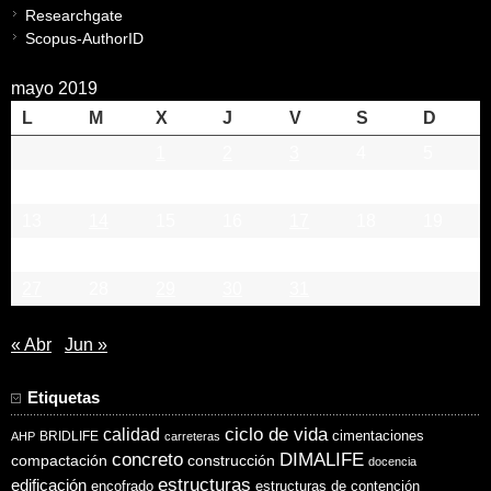
Researchgate
Scopus-AuthorID
mayo 2019
L
M
X
J
V
S
D
1
2
3
4
5
6
7
8
9
10
11
12
13
14
15
16
17
18
19
20
21
22
23
24
25
26
27
28
29
30
31
« Abr
Jun »
Etiquetas
ciclo de vida
calidad
cimentaciones
BRIDLIFE
AHP
carreteras
concreto
DIMALIFE
compactación
construcción
docencia
estructuras
edificación
encofrado
estructuras de contención