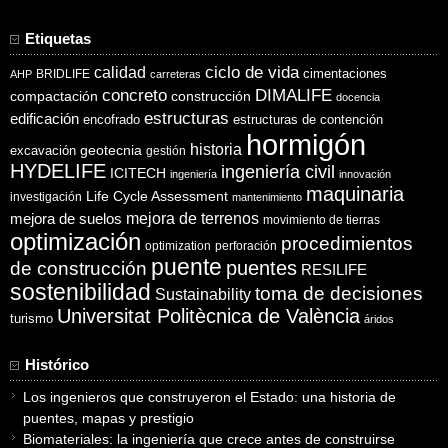
Etiquetas
ciclo de vida
calidad
cimentaciones
BRIDLIFE
AHP
carreteras
concreto
DIMALIFE
compactación
construcción
docencia
estructuras
edificación
encofrado
estructuras de contención
hormigón
historia
excavación
geotecnia
gestión
HYDELIFE
ingeniería civil
ICITECH
ingeniería
innovación
maquinaria
Life Cycle Assessment
investigación
mantenimiento
mejora de suelos
mejora de terrenos
movimiento de tierras
optimización
procedimientos
optimization
perforación
puente
puentes
de construcción
RESILIFE
sostenibilidad
toma de decisiones
Sustainability
Universitat Politècnica de València
turismo
áridos
Histórico
Los ingenieros que construyeron el Estado: una historia de
puentes, mapas y prestigio
Biomateriales: la ingeniería que crece antes de construirse