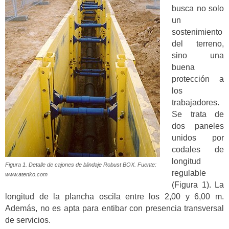
busca no solo
un
sostenimiento
del terreno,
sino una
buena
protección a
los
trabajadores.
Se trata de
dos paneles
unidos por
codales de
longitud
Figura 1. Detalle de cajones de blindaje Robust BOX. Fuente:
regulable
www.atenko.com
(Figura 1). La
longitud de la plancha oscila entre los 2,00 y 6,00 m.
Además, no es apta para entibar con presencia transversal
de servicios.