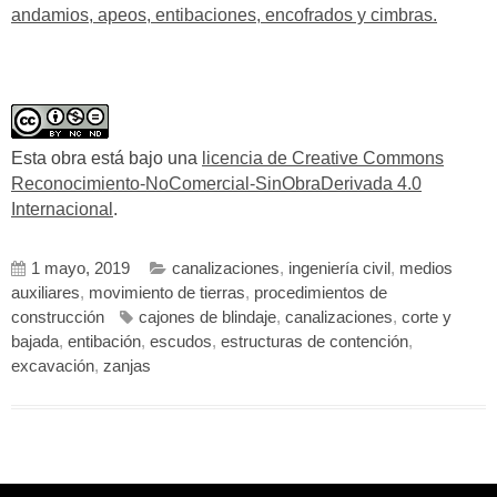
andamios, apeos, entibaciones, encofrados y cimbras.
Esta obra está bajo una
licencia de Creative Commons
Reconocimiento-NoComercial-SinObraDerivada 4.0
Internacional
.
1 mayo, 2019
canalizaciones
,
ingeniería civil
,
medios
auxiliares
,
movimiento de tierras
,
procedimientos de
construcción
cajones de blindaje
,
canalizaciones
,
corte y
bajada
,
entibación
,
escudos
,
estructuras de contención
,
excavación
,
zanjas