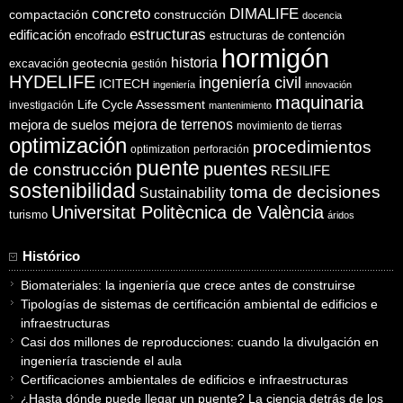
concreto
DIMALIFE
compactación
construcción
docencia
estructuras
edificación
encofrado
estructuras de contención
hormigón
historia
excavación
geotecnia
gestión
HYDELIFE
ingeniería civil
ICITECH
ingeniería
innovación
maquinaria
Life Cycle Assessment
investigación
mantenimiento
mejora de suelos
mejora de terrenos
movimiento de tierras
optimización
procedimientos
optimization
perforación
puente
puentes
de construcción
RESILIFE
sostenibilidad
toma de decisiones
Sustainability
Universitat Politècnica de València
turismo
áridos
Histórico
Biomateriales: la ingeniería que crece antes de construirse
Tipologías de sistemas de certificación ambiental de edificios e
infraestructuras
Casi dos millones de reproducciones: cuando la divulgación en
ingeniería trasciende el aula
Certificaciones ambientales de edificios e infraestructuras
¿Hasta dónde puede llegar un puente? La ciencia detrás de los