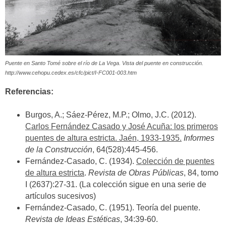
Puente en Santo Tomé sobre el río de La Vega. Vista del puente en construcción.
http://www.cehopu.cedex.es/cfc/pict/I-FC001-003.htm
Referencias:
Burgos, A.; Sáez-Pérez, M.P.; Olmo, J.C. (2012).
Carlos Fernández Casado y José Acuña: los primeros
puentes de altura estricta. Jaén, 1933-1935.
Informes
de la Construcción
, 64(528):445-456.
Fernández-Casado, C. (1934).
Colección de puentes
de altura estricta
.
Revista de Obras Públicas
, 84, tomo
I (2637):27-31. (La colección sigue en una serie de
artículos sucesivos)
Fernández-Casado, C. (1951). Teoría del puente.
Revista de Ideas Estéticas
, 34:39-60.