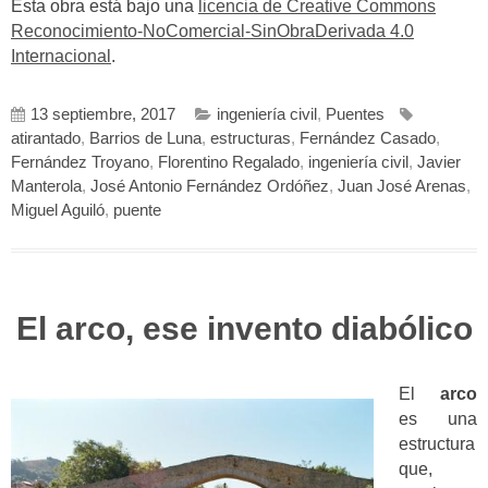
Esta obra está bajo una
licencia de Creative Commons
Reconocimiento-NoComercial-SinObraDerivada 4.0
Internacional
.
13 septiembre, 2017
ingeniería civil
,
Puentes
atirantado
,
Barrios de Luna
,
estructuras
,
Fernández Casado
,
Fernández Troyano
,
Florentino Regalado
,
ingeniería civil
,
Javier
Manterola
,
José Antonio Fernández Ordóñez
,
Juan José Arenas
,
Miguel Aguiló
,
puente
El arco, ese invento diabólico
El
arco
es una
estructura
que,