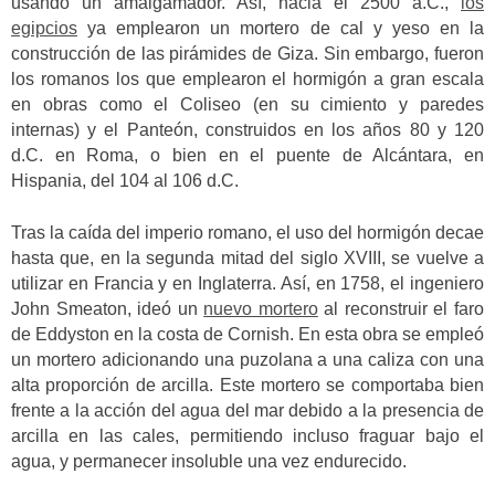
usando un amalgamador. Así, hacia el 2500 a.C.,
los
egipcios
ya emplearon un mortero de cal y yeso en la
construcción de las pirámides de Giza. Sin embargo, fueron
los romanos los que emplearon el hormigón a gran escala
en obras como el Coliseo (en su cimiento y paredes
internas) y el Panteón, construidos en los años 80 y 120
d.C. en Roma, o bien en el puente de Alcántara, en
Hispania, del 104 al 106 d.C.
Tras la caída del imperio romano, el uso del hormigón decae
hasta que, en la segunda mitad del siglo XVIII, se vuelve a
utilizar en Francia y en Inglaterra. Así, en 1758, el ingeniero
John Smeaton, ideó un
nuevo mortero
al reconstruir el faro
de Eddyston en la costa de Cornish. En esta obra se empleó
un mortero adicionando una puzolana a una caliza con una
alta proporción de arcilla. Este mortero se comportaba bien
frente a la acción del agua del mar debido a la presencia de
arcilla en las cales, permitiendo incluso fraguar bajo el
agua, y permanecer insoluble una vez endurecido.