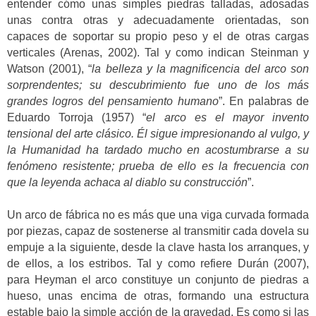
entender cómo unas simples piedras talladas, adosadas
unas contra otras y adecuadamente orientadas, son
capaces de soportar su propio peso y el de otras cargas
verticales (Arenas, 2002). Tal y como indican Steinman y
Watson (2001), “
la belleza y la magnificencia del arco son
sorprendentes; su descubrimiento fue uno de los más
grandes logros del pensamiento humano
”. En palabras de
Eduardo Torroja (1957) “
el arco es el mayor invento
tensional del arte clásico. Él sigue impresionando al vulgo, y
la Humanidad ha tardado mucho en acostumbrarse a su
fenómeno resistente; prueba de ello es la frecuencia con
que la leyenda achaca al diablo su construcción
”.
Un arco de fábrica no es más que una viga curvada formada
por piezas, capaz de sostenerse al transmitir cada dovela su
empuje a la siguiente, desde la clave hasta los arranques, y
de ellos, a los estribos. Tal y como refiere Durán (2007),
para Heyman el arco constituye un conjunto de piedras a
hueso, unas encima de otras, formando una estructura
estable bajo la simple acción de la gravedad. Es como si las