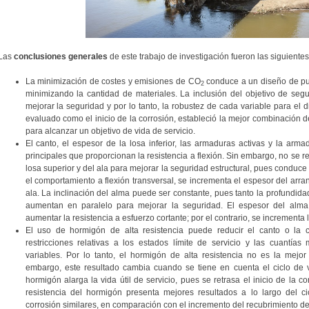
Las
conclusiones generales
de este trabajo de investigación fueron las siguientes
La minimización de costes y emisiones de CO
conduce a un diseño de puen
2
minimizando la cantidad de materiales. La inclusión del objetivo de seg
mejorar la seguridad y por lo tanto, la robustez de cada variable para el di
evaluado como el inicio de la corrosión, estableció la mejor combinación d
para alcanzar un objetivo de vida de servicio.
El canto, el espesor de la losa inferior, las armaduras activas y la arma
principales que proporcionan la resistencia a flexión. Sin embargo, no se
losa superior y del ala para mejorar la seguridad estructural, pues conduc
el comportamiento a flexión transversal, se incrementa el espesor del arra
ala. La inclinación del alma puede ser constante, pues tanto la profundid
aumentan en paralelo para mejorar la seguridad. El espesor del alm
aumentar la resistencia a esfuerzo cortante; por el contrario, se incrementa
El uso de hormigón de alta resistencia puede reducir el canto o la 
restricciones relativas a los estados límite de servicio y las cuantí
variables. Por lo tanto, el hormigón de alta resistencia no es la mejor
embargo, este resultado cambia cuando se tiene en cuenta el ciclo de v
hormigón alarga la vida útil de servicio, pues se retrasa el inicio de la co
resistencia del hormigón presenta mejores resultados a lo largo del c
corrosión similares, en comparación con el incremento del recubrimiento d