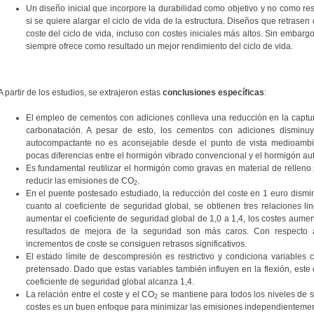
Un diseño inicial que incorpore la durabilidad como objetivo y no como res
si se quiere alargar el ciclo de vida de la estructura. Diseños que retrasen
coste del ciclo de vida, incluso con costes iniciales más altos. Sin embargo
siempre ofrece como resultado un mejor rendimiento del ciclo de vida.
A partir de los estudios, se extrajeron estas
conclusiones específicas
:
El empleo de cementos con adiciones conlleva una reducción en la captura
carbonatación. A pesar de esto, los cementos con adiciones disminu
autocompactante no es aconsejable desde el punto de vista medioambie
pocas diferencias entre el hormigón vibrado convencional y el hormigón a
Es fundamental reutilizar el hormigón como gravas en material de relleno
reducir las emisiones de CO
.
2
En el puente postesado estudiado, la reducción del coste en 1 euro dism
cuanto al coeficiente de seguridad global, se obtienen tres relaciones lin
aumentar el coeficiente de seguridad global de 1,0 a 1,4, los costes aume
resultados de mejora de la seguridad son más caros. Con respecto a
incrementos de coste se consiguen retrasos significativos.
El estado límite de descompresión es restrictivo y condiciona variables
pretensado. Dado que estas variables también influyen en la flexión, este e
coeficiente de seguridad global alcanza 1,4.
La relación entre el coste y el CO
se mantiene para todos los niveles de se
2
costes es un buen enfoque para minimizar las emisiones independientement