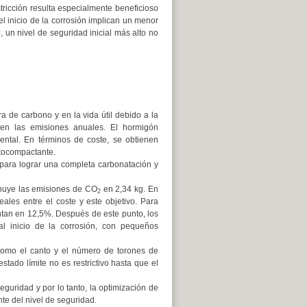
tricción resulta especialmente beneficioso
 el inicio de la corrosión implican un menor
, un nivel de seguridad inicial más alto no
 de carbono y en la vida útil debido a la
yen las emisiones anuales. El hormigón
ntal. En términos de coste, se obtienen
utocompactante.
 para lograr una completa carbonatación y
inuye las emisiones de CO
en 2,34 kg. En
2
eales entre el coste y este objetivo. Para
ntan en 12,5%. Después de este punto, los
l inicio de la corrosión, con pequeños
 como el canto y el número de torones de
stado límite no es restrictivo hasta que el
guridad y por lo tanto, la optimización de
e del nivel de seguridad.