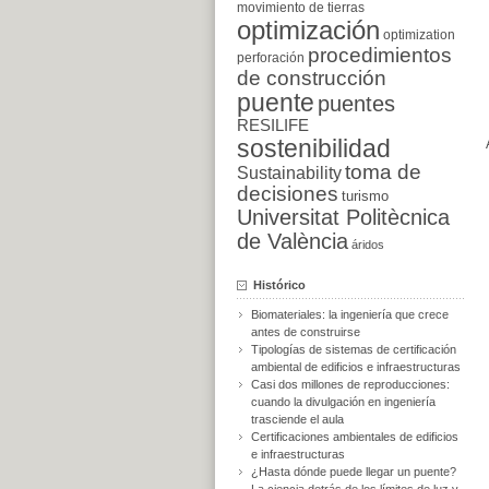
movimiento de tierras
optimización
optimization
procedimientos
perforación
de construcción
puente
puentes
RESILIFE
sostenibilidad
toma de
Sustainability
decisiones
turismo
Universitat Politècnica
de València
áridos
Histórico
Biomateriales: la ingeniería que crece
antes de construirse
Tipologías de sistemas de certificación
ambiental de edificios e infraestructuras
Casi dos millones de reproducciones:
cuando la divulgación en ingeniería
trasciende el aula
Certificaciones ambientales de edificios
e infraestructuras
¿Hasta dónde puede llegar un puente?
La ciencia detrás de los límites de luz y