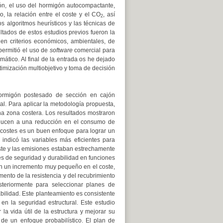
gón, el uso del hormigón autocompactante,
, la relación entre el coste y el CO
, así
2
 algoritmos heurísticos y las técnicas de
ltados de estos estudios previos fueron la
en criterios económicos, ambientales, de
permitió el uso de
software
comercial para
mático. Al final de la entrada os he dejado
imización multiobjetivo y toma de decisión
hormigón postesado de sección en cajón
al. Para aplicar la metodología propuesta,
na zona costera. Los resultados mostraron
ucen a una reducción en el consumo de
de costes es un buen enfoque para lograr un
indicó las variables más eficientes para
ste y las emisiones estaban estrechamente
les de seguridad y durabilidad en funciones
con un incremento muy pequeño en el coste,
ento de la resistencia y del recubrimiento
osteriormente para seleccionar planes de
bilidad. Este planteamiento es consistente
n la seguridad estructural. Este estudio
la vida útil de la estructura y mejorar su
 de un enfoque probabilístico. El plan de