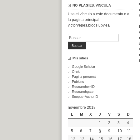
NO PLAGIES, VINCULA
Usa el vínculo a este documento o a
la pagina principal:
victoryepes.blogs.upv.es/
Buscar:
Mis sitios
Google Scholar
Orcid
Página personal
Publons
Researcher-ID
Researchgate
Scopus-AuthorID
noviembre 2018
L
M
X
J
V
S
D
1
2
3
4
5
6
7
8
9
10
11
12
13
14
15
16
17
18