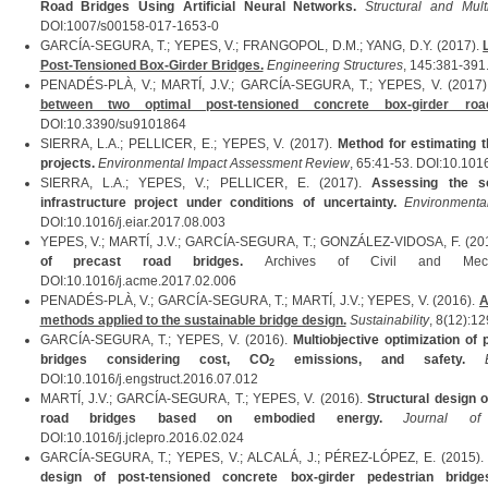
Road Bridges Using Artificial Neural Networks.
Structural and Multi
DOI:1007/s00158-017-1653-0
GARCÍA-SEGURA, T.; YEPES, V.; FRANGOPOL, D.M.; YANG, D.Y. (2017).
Post-Tensioned Box-Girder Bridges.
Engineering Structures
, 145:381-391
PENADÉS-PLÀ, V.; MARTÍ, J.V.; GARCÍA-SEGURA, T.; YEPES, V. (2017
between two optimal post-tensioned concrete box-girder roa
DOI:10.3390/su9101864
SIERRA, L.A.; PELLICER, E.; YEPES, V. (2017).
Method for estimating th
projects.
Environmental Impact Assessment Review
, 65:41-53. DOI:10.1016
SIERRA, L.A.; YEPES, V.; PELLICER, E. (2017).
Assessing the soc
infrastructure project under conditions of uncertainty.
Environment
DOI:10.1016/j.eiar.2017.08.003
YEPES, V.; MARTÍ, J.V.; GARCÍA-SEGURA, T.; GONZÁLEZ-VIDOSA, F. (20
of precast road bridges.
Archives of Civil and Mechani
DOI:10.1016/j.acme.2017.02.006
PENADÉS-PLÀ, V.; GARCÍA-SEGURA, T.; MARTÍ, J.V.; YEPES, V. (2016).
A
methods applied to the sustainable bridge design.
Sustainability
, 8(12):1
GARCÍA-SEGURA, T.; YEPES, V. (2016).
Multiobjective optimization of
bridges considering cost, CO
emissions, and safety.
2
DOI:10.1016/j.engstruct.2016.07.012
MARTÍ, J.V.; GARCÍA-SEGURA, T.; YEPES, V. (2016).
Structural design 
road bridges based on embodied energy.
Journal of
DOI:10.1016/j.jclepro.2016.02.024
GARCÍA-SEGURA, T.; YEPES, V.; ALCALÁ, J.; PÉREZ-LÓPEZ, E. (2015)
design of post-tensioned concrete box-girder pedestrian bridge