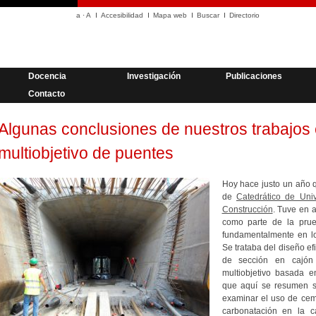
a
·
A
Accesibilidad
Mapa web
Buscar
Directorio
Docencia
Investigación
Publicaciones
Contacto
Algunas conclusiones de nuestros trabajos 
multiobjetivo de puentes
Hoy hace justo un año q
de
Catedrático de Uni
Construcción
. Tuve en 
como parte de la prue
fundamentalmente en lo
Se trataba del diseño e
de sección en cajón 
multiobjetivo basada en
que aquí se resumen so
examinar el uso de ceme
carbonatación en la 