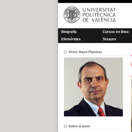
Saltar
al
contenido
Biografía
Cursos en línea
Efemérides
Tesauro
Víctor Yepes Piqueras
Sobre el autor