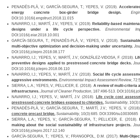
PENADÉS-PLÀ, V.; GARCÍA-SEGURA, T.; YEPES, V. (2019).
Accelerate
energy concrete box-girder bridge design.
Engi
DOI:10.1016/j.engstruct.2018.11.015
NAVARRO, I.J.; MARTÍ, J.V.; YEPES, V. (2019).
Reliability-based maintena
designs under a life cycle perspective.
Environmental I
DOI:1016/j.eiar.2018.10.001
GARCÍA-SEGURA, T.; PENADÉS-PLÀ, V.; YEPES, V. (2018).
Sustainabl
multi-objective optimization and decision-making under uncertainty.
Jou
DOI:1016/j.jclepro.2018.08.177
NAVARRO, I.J.; YEPES, V.; MARTÍ, J.V.; GONZÁLEZ-VIDOSA, F. (2018).
Li
preventive designs applied to prestressed concrete bridge decks.
Jou
DOI:10.1016/j.jclepro.2018.06.110
NAVARRO, I.J.; YEPES, V.; MARTÍ, J.V. (2018).
Social life cycle assessm
aggressive environments.
Environmental Impact Assessment Review
, 72:
SIERRA, L.A.; YEPES, V.; PELLICER, E. (2018).
A review of multi-criteria 
infrastructures.
Journal of Cleaner Production
, 187:496-513. DOI:1016/j.j
NAVARRO, I.J.; YEPES, V.; MARTÍ, J.V. (2018).
Life cycle cost assessm
prestressed concrete bridges exposed to chlorides.
Sustainability
, 10(3
PENADÉS-PLÀ, V.; GARCÍA-SEGURA, T.; MARTÍ, J.V.; YEPES, V. (2018
concrete precast bridge.
Sustainability
, 10(3):685. DOI:3390/su10030685
SIERRA, L.A.; YEPES, V.; GARCÍA-SEGURA, T.; PELLICER, E. (2018).
making about the social sustainability of infrastructure projects.
Jou
DOI:1016/j.jclepro.2017.12.140
GARCÍA-SEGURA, T.; YEPES, V.; FRANGOPOL, D.M. (2017).
Multi-Obje