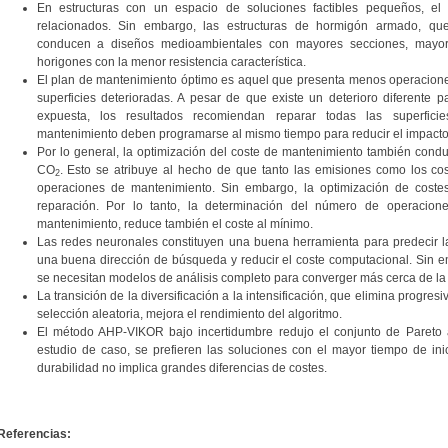
En estructuras con un espacio de soluciones factibles pequeños, e
relacionados. Sin embargo, las estructuras de hormigón armado, que
conducen a diseños medioambientales con mayores secciones, mayor
horigones con la menor resistencia característica.
El plan de mantenimiento óptimo es aquel que presenta menos operacion
superficies deterioradas. A pesar de que existe un deterioro diferente 
expuesta, los resultados recomiendan reparar todas las superfici
mantenimiento deben programarse al mismo tiempo para reducir el impacto de
Por lo general, la optimización del coste de mantenimiento también cond
CO
. Esto se atribuye al hecho de que tanto las emisiones como los cos
2
operaciones de mantenimiento. Sin embargo, la optimización de costes 
reparación. Por lo tanto, la determinación del número de operacion
mantenimiento, reduce también el coste al mínimo.
Las redes neuronales constituyen una buena herramienta para predecir la
una buena dirección de búsqueda y reducir el coste computacional. Sin e
se necesitan modelos de análisis completo para converger más cerca de la f
La transición de la diversificación a la intensificación, que elimina progre
selección aleatoria, mejora el rendimiento del algoritmo.
El método AHP-VIKOR bajo incertidumbre redujo el conjunto de Pareto a
estudio de caso, se prefieren las soluciones con el mayor tiempo de ini
durabilidad no implica grandes diferencias de costes.
Referencias: