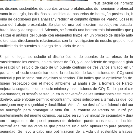
reutilización del hormi
los diseños sostenibles de puentes artesa prefabricados de hormigón pretensado
como la energía, los diseños sostenibles de pasarelas de hormigón postesado, los
toma de decisiones para analizar y reducir el conjunto óptimo de Pareto. Los resu
base del trabajo presentado. Se planteó una optimización multiobjetivo basada 
durabilidad y de seguridad. Además, se formuló una herramienta informática que 
realizar el análisis del puente con elementos finitos, en un proceso de diseño auto
referencias directamente relacionadas con la investigación de nuestro grupo en opt
multicriterio de puentes a lo largo de su ciclo de vida.
En primer lugar, se estudió el diseño óptimo de puentes de carreteras de 
considerando los costes, las emisiones de CO
y el coeficiente de seguridad glob
2
se realizó un estudio de caso de un puente continuo de tres vanos situado en u
que tanto el coste económico como la reducción de las emisiones de CO
cond
2
material y por lo tanto, son objetivos alineados. Ello indica que la optimización 
diseño respetuoso con el medio ambiente. El análisis de la frontera de Pareto 
mejorar la seguridad con el coste mínimo y las emisiones de CO
. Dado que el co
2
relacionados, el desafío se tradujo en la conversión de las limitaciones estructura
objetivo. Este enfoque permitió encontrar múltiples soluciones alternativas que, 
consiguen mayor seguridad y durabilidad. Además, se destacó la eficiencia del aum
del hormigón para prolongar la vida útil. La frontera de Pareto se utilizó p
mantenimiento del puente óptimos, basados en su nivel inicial de seguridad y dura
con el argumento de que el proceso de deterioro puede causar una reducción e
permitió analizar las ventajas que presenta un diseño optimizado para prolongar 
seguridad. Se llevó a cabo una optimización de la vida útil sostenible a través