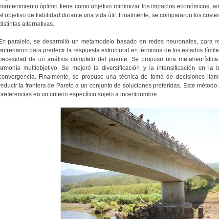
mantenimiento óptimo tiene como objetivo minimizar los impactos económicos, amb
el objetivo de fiabilidad durante una vida útil. Finalmente, se compararon los costes
distintas alternativas.
En paralelo, se desarrolló un metamodelo basado en redes neuronales, para re
entrenaron para predecir la respuesta estructural en términos de los estados límite
necesidad de un análisis completo del puente. Se propuso una metaheurístic
armonía multiobjetivo. Se mejoró la diversificación y la intensificación en l
convergencia. Finalmente, se propuso una técnica de toma de decisiones lla
reducir la frontera de Pareto a un conjunto de soluciones preferidas. Este método p
preferencias en un criterio específico sujeto a incertidumbre.