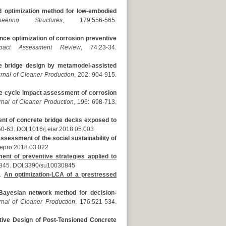
d optimization method for low-embodied
neering Structures
, 179:556-565.
nce optimization of corrosion preventive
mpact Assessment Review
, 74:23-34.
e bridge design by metamodel-assisted
rnal of Cleaner Production
, 202: 904-915.
fe cycle impact assessment of corrosion
rnal of Cleaner Production
,
196: 698-713.
ent of concrete bridge decks exposed to
50-63. DOI:1016/j.eiar.2018.05.003
assessment of the social sustainability of
clepro.2018.03.022
ent of preventive strategies applied to
):845. DOI:3390/su10030845
).
An optimization-LCA of a prestressed
Bayesian network method for decision-
rnal of Cleaner Production
, 176:521-534.
ctive Design of Post-Tensioned Concrete