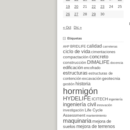
19
20
21
22
23
24
25
26
27
28
29
30
« Oct
Dic »
Etiquetas
calidad
BRIDLIFE
AHP
carreteras
ciclo de vida
cimentaciones
concreto
compactación
DIMALIFE
construcción
docencia
edificación
encofrado
estructuras
estructuras de
excavación
geotecnia
contención
historia
gestión
hormigón
HYDELIFE
ICITECH
ingeniería
ingeniería civil
innovación
Life Cycle
investigación
Assessment
mantenimiento
maquinaria
mejora de
suelos
mejora de terrenos