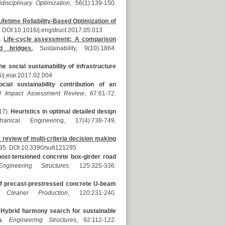
disciplinary Optimization
, 56(1):139-150.
Lifetime Reliability-Based Optimization of
. DOI:10.1016/j.engstruct.2017.05.013
).
Life-cycle assessment: A comparison
d bridges.
Sustainability, 9(10):1864.
e social sustainability of infrastructure
/j.eiar.2017.02.004
ial sustainability contribution of an
al Impact Assessment Review
, 67:61-72.
17).
Heuristics in optimal detailed design
cal Engineering, 17(4):738-749.
 review of multi-criteria decision making
295. DOI:10.3390/su8121295
 post-tensioned concrete box-girder road
Engineering Structures
, 125:325-336.
of precast-prestressed concrete U-beam
 Cleaner Production
, 120:231-240.
.
Hybrid harmony search for sustainable
s
.
Engineering Structures
, 92:112-122.