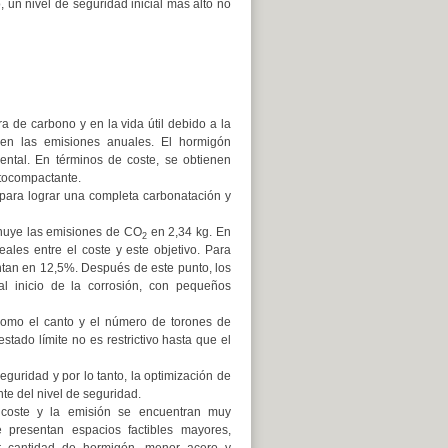
, un nivel de seguridad inicial más alto no
 de carbono y en la vida útil debido a la
yen las emisiones anuales. El hormigón
ntal. En términos de coste, se obtienen
utocompactante.
 para lograr una completa carbonatación y
inuye las emisiones de CO
en 2,34 kg. En
2
eales entre el coste y este objetivo. Para
ntan en 12,5%. Después de este punto, los
l inicio de la corrosión, con pequeños
 como el canto y el número de torones de
stado límite no es restrictivo hasta que el
guridad y por lo tanto, la optimización de
e del nivel de seguridad.
l coste y la emisión se encuentran muy
 presentan espacios factibles mayores,