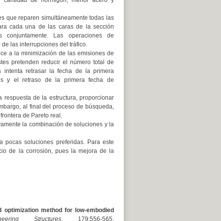
 cantidad de hormigón, menor acero y
es que reparen simultáneamente todas las
para cada una de las caras de la sección
es conjuntamente. Las operaciones de
 las interrupciones del tráfico.
uce a la minimización de las emisiones de
tes pretenden reducir el número total de
intenta retrasar la fecha de la primera
es y el retraso de la primera fecha de
 respuesta de la estructura, proporcionar
mbargo, al final del proceso de búsqueda,
rontera de Pareto real.
sivamente la combinación de soluciones y la
 pocas soluciones preferidas. Para este
cio de la corrosión, pues la mejora de la
d optimization method for low-embodied
neering Structures
, 179:556-565.