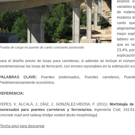
análisis e
variables 
de materi
modelos de
canto qu
aligeramie
mejor expl
tablero en
que en las
Prueba de carga en puente de canto constante postesado
23,4%, por
explicació
para el diseño previo de losas para carreteras; si además se incluye el número
predimensionar las losas de ferrocarril, con errores razonables en la estimación e
PALABRAS CLAVE:
Puentes pretensados, Puentes carreteros, Puentes 
Predimensionamiento económico.
REFERENCIA:
YEPES, V.; ALCALÁ, J.; DÍAZ, J.; GONZÁLEZ-VIDOSA, F. (2011).
Morfología de
postesados para puentes carreteros y ferroviarios.
Ingeniería Civil, 161
:61
concrete road and railway bridge voided decks morphology
].
Pincha aquí para descargar