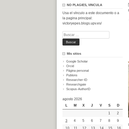
NO PLAGIES, VINCULA
Usa el vínculo a este documento o a
la pagina principal:
victoryepes.blogs.upv.es/
Buscar:
Mis sitios
Google Scholar
Orcid
Página personal
Publons
Researcher-ID
Researchgate
Scopus-AuthorID
agosto 2026
L
M
X
J
V
S
D
1
2
3
4
5
6
7
8
9
10
11
12
13
14
15
16