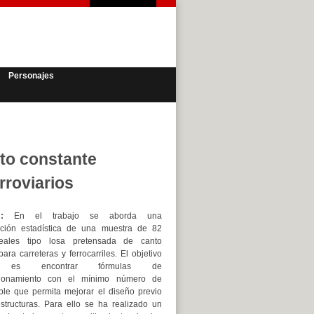
Personajes
nto constante
rroviarios
:
En el trabajo se aborda una
zación estadística de una muestra de 82
reales tipo losa pretensada de canto
ara carreteras y ferrocarriles. El objetivo
al es encontrar fórmulas de
sionamiento con el mínimo número de
ble que permita mejorar el diseño previo
structuras. Para ello se ha realizado un