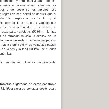
xploratorio y otro multivariante de las
geométricas determinantes, de las cuantías
ales y del coste de los tableros. Los
 regresión han permitido deducir que el
eda bien explicado por la luz y el
nto exterior. El canto es la variable que
ica el coste por unidad de superficie de
 losas para carreteras (51,9%), mientras
 de ferrocarriles sólo lo explica en un
 lo que se necesitan más variables para su
n. La luz principal y los voladizos bastan
 de vanos y la longitud total, se pueden
conómica.
ferroviarios, Análisis multivariante,
 tableros aligerados de canto constante
-72. [
Post-stressed constant depth beam