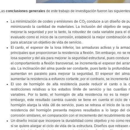
Las
conclusiones generales
de este trabajo de investigación fueron las siguientes
La minimización de costes y emisiones de CO
conduce a un diseño de puen
2
minimizando la cantidad de materiales. La inclusión del objetivo de seg
mejorar la seguridad y por lo tanto, la robustez de cada variable para el di
evaluado como el inicio de la corrosión, estableció la mejor combinación d
para alcanzar un objetivo de vida de servicio.
El canto, el espesor de la losa inferior, las armaduras activas y la arma
principales que proporcionan la resistencia a flexión. Sin embargo, no se
losa superior y del ala para mejorar la seguridad estructural, pues conduc
el comportamiento a flexión transversal, se incrementa el espesor del arra
ala. La inclinación del alma puede ser constante, pues tanto la profundid
aumentan en paralelo para mejorar la seguridad. El espesor del alm
aumentar la resistencia a esfuerzo cortante; por el contrario, se incrementa
El uso de hormigón de alta resistencia puede reducir el canto o la 
restricciones relativas a los estados límite de servicio y las cuantí
variables. Por lo tanto, el hormigón de alta resistencia no es la mejor
embargo, este resultado cambia cuando se tiene en cuenta el ciclo de v
hormigón alarga la vida útil de servicio, pues se retrasa el inicio de la co
resistencia del hormigón presenta mejores resultados a lo largo del c
corrosión similares, en comparación con el incremento del recubrimiento d
Un diseño inicial que incorpore la durabilidad como objetivo y no como res
si se quiere alargar el ciclo de vida de la estructura. Diseños que retrasen