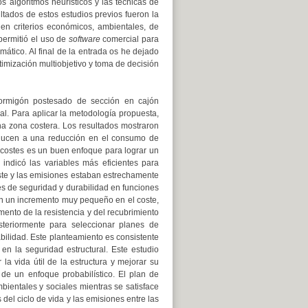
 algoritmos heurísticos y las técnicas de
ltados de estos estudios previos fueron la
en criterios económicos, ambientales, de
permitió el uso de
software
comercial para
mático. Al final de la entrada os he dejado
imización multiobjetivo y toma de decisión
hormigón postesado de sección en cajón
al. Para aplicar la metodología propuesta,
na zona costera. Los resultados mostraron
ucen a una reducción en el consumo de
de costes es un buen enfoque para lograr un
indicó las variables más eficientes para
ste y las emisiones estaban estrechamente
les de seguridad y durabilidad en funciones
con un incremento muy pequeño en el coste,
ento de la resistencia y del recubrimiento
osteriormente para seleccionar planes de
bilidad. Este planteamiento es consistente
n la seguridad estructural. Este estudio
la vida útil de la estructura y mejorar su
 de un enfoque probabilístico. El plan de
ientales y sociales mientras se satisface
 del ciclo de vida y las emisiones entre las