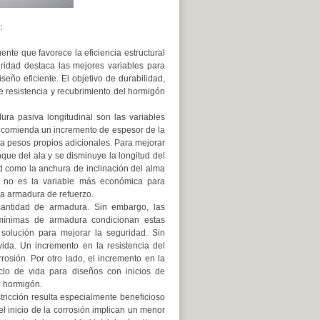
:
te que favorece la eficiencia estructural
uridad destaca las mejores variables para
seño eficiente. El objetivo de durabilidad,
e resistencia y recubrimiento del hormigón
dura pasiva longitudinal son las variables
 recomienda un incremento de espesor de la
e a pesos propios adicionales. Para mejorar
nque del ala y se disminuye la longitud del
ad como la anchura de inclinación del alma
a no es la variable más económica para
 la armadura de refuerzo.
cantidad de armadura. Sin embargo, las
as mínimas de armadura condicionan estas
 solución para mejorar la seguridad. Sin
ida. Un incremento en la resistencia del
rrosión. Por otro lado, el incremento en la
iclo de vida para diseños con inicios de
e hormigón.
tricción resulta especialmente beneficioso
 el inicio de la corrosión implican un menor