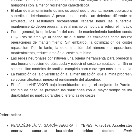
conducen a diseños medioambientales con mayores secciones, mayor
horigones con la menor resistencia característica.
El plan de mantenimiento óptimo es aquel que presenta menos operacion
superficies deterioradas. A pesar de que existe un deterioro diferente 
expuesta, los resultados recomiendan reparar todas las superfici
mantenimiento deben programarse al mismo tiempo para reducir el impacto de
Por lo general, la optimización del coste de mantenimiento también cond
CO
. Esto se atribuye al hecho de que tanto las emisiones como los cos
2
operaciones de mantenimiento. Sin embargo, la optimización de costes 
reparación. Por lo tanto, la determinación del número de operacion
mantenimiento, reduce también el coste al mínimo.
Las redes neuronales constituyen una buena herramienta para predecir la
una buena dirección de búsqueda y reducir el coste computacional. Sin e
se necesitan modelos de análisis completo para converger más cerca de la f
La transición de la diversificación a la intensificación, que elimina progre
selección aleatoria, mejora el rendimiento del algoritmo.
El método AHP-VIKOR bajo incertidumbre redujo el conjunto de Pareto a
estudio de caso, se prefieren las soluciones con el mayor tiempo de ini
durabilidad no implica grandes diferencias de costes.
Referencias:
PENADÉS-PLÀ, V.; GARCÍA-SEGURA, T.; YEPES, V. (2019).
Accelerate
energy concrete box-girder bridge design.
Engi