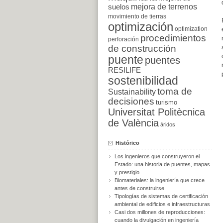
suelos
mejora de terrenos
movimiento de tierras
optimización
optimization
procedimientos
perforación
de construcción
puente
puentes
RESILIFE
sostenibilidad
toma de
Sustainability
decisiones
turismo
Universitat Politècnica
de València
áridos
Histórico
Los ingenieros que construyeron el
Estado: una historia de puentes, mapas
y prestigio
Biomateriales: la ingeniería que crece
antes de construirse
Tipologías de sistemas de certificación
ambiental de edificios e infraestructuras
Casi dos millones de reproducciones:
cuando la divulgación en ingeniería