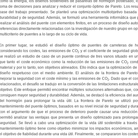
como la energía, los diseños sostenibles de pasarelas de hormigón postesado, los
toma de decisiones para analizar y reducir el conjunto óptimo de Pareto. Los resu
base del trabajo presentado. Se planteó una optimización multiobjetivo basada 
durabilidad y de seguridad. Además, se formuló una herramienta informática que 
realizar el análisis del puente con elementos finitos, en un proceso de diseño auto
referencias directamente relacionadas con la investigación de nuestro grupo en opt
multicriterio de puentes a lo largo de su ciclo de vida.
En primer lugar, se estudió el diseño óptimo de puentes de carreteras de 
considerando los costes, las emisiones de CO
y el coeficiente de seguridad glob
2
se realizó un estudio de caso de un puente continuo de tres vanos situado en u
que tanto el coste económico como la reducción de las emisiones de CO
cond
2
material y por lo tanto, son objetivos alineados. Ello indica que la optimización 
diseño respetuoso con el medio ambiente. El análisis de la frontera de Pareto 
mejorar la seguridad con el coste mínimo y las emisiones de CO
. Dado que el co
2
relacionados, el desafío se tradujo en la conversión de las limitaciones estructura
objetivo. Este enfoque permitió encontrar múltiples soluciones alternativas que, 
consiguen mayor seguridad y durabilidad. Además, se destacó la eficiencia del aum
del hormigón para prolongar la vida útil. La frontera de Pareto se utilizó p
mantenimiento del puente óptimos, basados en su nivel inicial de seguridad y dura
con el argumento de que el proceso de deterioro puede causar una reducción e
permitió analizar las ventajas que presenta un diseño optimizado para prolongar 
seguridad. Se llevó a cabo una optimización de la vida útil sostenible a través
mantenimiento óptimo tiene como objetivo minimizar los impactos económicos, amb
el objetivo de fiabilidad durante una vida útil. Finalmente, se compararon los costes