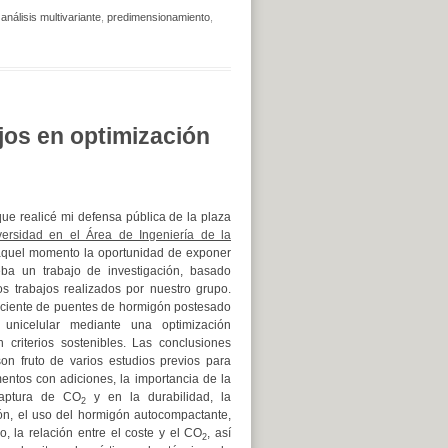
análisis multivariante
,
predimensionamiento
,
jos en optimización
ue realicé mi defensa pública de la plaza
versidad en el Área de Ingeniería de la
aquel momento la oportunidad de exponer
ba un trabajo de investigación, basado
s trabajos realizados por nuestro grupo.
ficiente de puentes de hormigón postesado
unicelular mediante una optimización
 criterios sostenibles. Las conclusiones
n fruto de varios estudios previos para
ntos con adiciones, la importancia de la
captura de CO
y en la durabilidad, la
2
gón, el uso del hormigón autocompactante,
, la relación entre el coste y el CO
, así
2