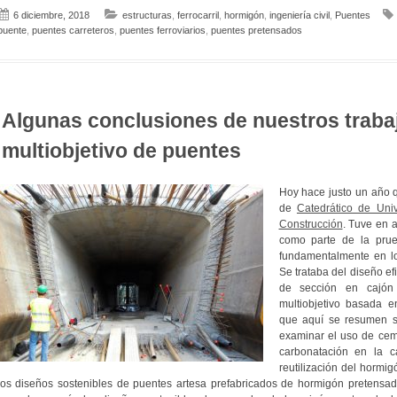
6 diciembre, 2018
estructuras
,
ferrocarril
,
hormigón
,
ingeniería civil
,
Puentes
puente
,
puentes carreteros
,
puentes ferroviarios
,
puentes pretensados
Algunas conclusiones de nuestros traba
multiobjetivo de puentes
Hoy hace justo un año q
de
Catedrático de Uni
Construcción
. Tuve en 
como parte de la prue
fundamentalmente en lo
Se trataba del diseño e
de sección en cajón 
multiobjetivo basada en
que aquí se resumen so
examinar el uso de ceme
carbonatación en la 
reutilización del hormi
los diseños sostenibles de puentes artesa prefabricados de hormigón pretensado