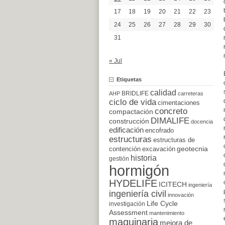
17
18
19
20
21
22
23
24
25
26
27
28
29
30
31
« Jul
Etiquetas
calidad
BRIDLIFE
AHP
carreteras
ciclo de vida
cimentaciones
concreto
compactación
DIMALIFE
construcción
docencia
edificación
encofrado
estructuras
estructuras de
excavación
geotecnia
contención
historia
gestión
hormigón
HYDELIFE
ICITECH
ingeniería
ingeniería civil
innovación
Life Cycle
investigación
Assessment
mantenimiento
maquinaria
mejora de