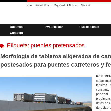
a
·
A
Accesibilidad
Mapa web
Buscar
Directorio
Docencia
Investigación
Publicaciones
Contacto
Etiqueta:
puentes pretensados
Morfología de tableros aligerados de ca
postesados para puentes carreteros y fe
RESUMEN
caracteri
tableros 
constante p
princip
predimen
datos posi
de estas e