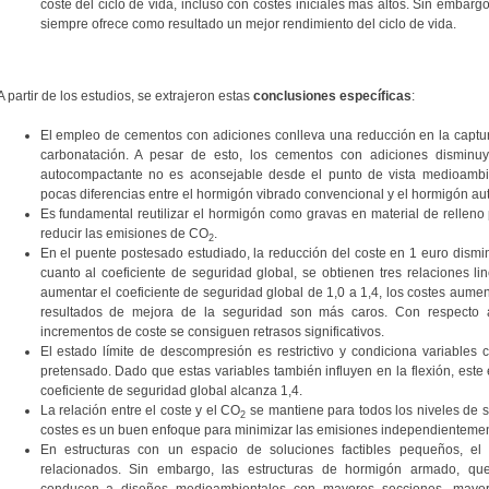
coste del ciclo de vida, incluso con costes iniciales más altos. Sin embargo
siempre ofrece como resultado un mejor rendimiento del ciclo de vida.
A partir de los estudios, se extrajeron estas
conclusiones específicas
:
El empleo de cementos con adiciones conlleva una reducción en la captura
carbonatación. A pesar de esto, los cementos con adiciones disminu
autocompactante no es aconsejable desde el punto de vista medioambie
pocas diferencias entre el hormigón vibrado convencional y el hormigón a
Es fundamental reutilizar el hormigón como gravas en material de relleno
reducir las emisiones de CO
.
2
En el puente postesado estudiado, la reducción del coste en 1 euro dism
cuanto al coeficiente de seguridad global, se obtienen tres relaciones lin
aumentar el coeficiente de seguridad global de 1,0 a 1,4, los costes aume
resultados de mejora de la seguridad son más caros. Con respecto a
incrementos de coste se consiguen retrasos significativos.
El estado límite de descompresión es restrictivo y condiciona variables
pretensado. Dado que estas variables también influyen en la flexión, este e
coeficiente de seguridad global alcanza 1,4.
La relación entre el coste y el CO
se mantiene para todos los niveles de se
2
costes es un buen enfoque para minimizar las emisiones independientement
En estructuras con un espacio de soluciones factibles pequeños, e
relacionados. Sin embargo, las estructuras de hormigón armado, que