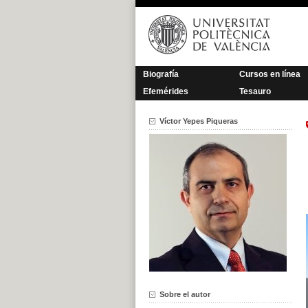
Saltar
al
contenido
Biografía
Cursos en línea
Efemérides
Tesauro
Víctor Yepes Piqueras
Sobre el autor