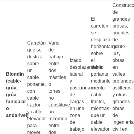
Construcc
de
El
grandes
carretón
presas,
se
puentes
desplaza
de
Carretón
Vano
horizontalmente
gran
que se
de
sobre
luz,
desliza
trabajo
Izado,
el
obras
sobre
entre
desplazamiento
cable
en
un
dos
Blondín
lateral
portante
valles
cable
mástiles
(cable-
y
mediante
profundos
portante,
o
grúa,
posicionamiento
un
astilleros
con
torres;
grúa
de
cable
y otras
cable
no
funicular
cargas
tractor,
grandes
tractor
constituye
o
en una
mientras
obras
y cable
un
andarivel)
zona
que un
de
elevador
recorrido
de
cable
ingeniería
para
entre
trabajo.
elevador
civil en
mover
dos