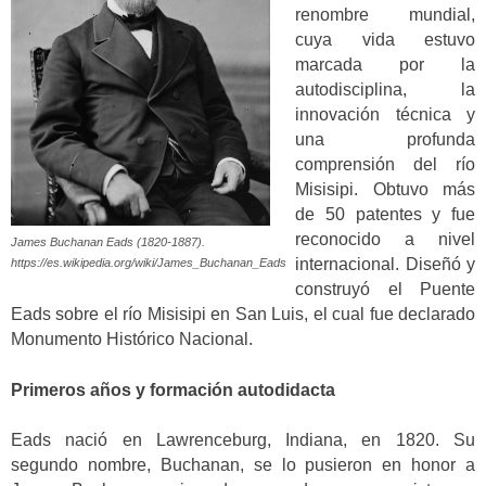
renombre mundial,
cuya vida estuvo
marcada por la
autodisciplina, la
innovación técnica y
una profunda
comprensión del río
Misisipi. Obtuvo más
de 50 patentes y fue
reconocido a nivel
James Buchanan Eads (1820-1887).
internacional. Diseñó y
https://es.wikipedia.org/wiki/James_Buchanan_Eads
construyó el Puente
Eads sobre el río Misisipi en San Luis, el cual fue declarado
Monumento Histórico Nacional.
Primeros años y formación autodidacta
Eads nació en Lawrenceburg, Indiana, en 1820. Su
segundo nombre, Buchanan, se lo pusieron en honor a