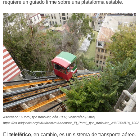
requiere un guiado firme sobre una plataforma estable.
Ascensor El Peral, tipo funicular, año 1902, Valparaíso (Chile).
https://es.wikipedia.org/wiki/Archivo:Ascensor_El_Peral,_tipo_funicular,_a%C3%B1o_1
El
teleférico
, en cambio, es un sistema de transporte aéreo.