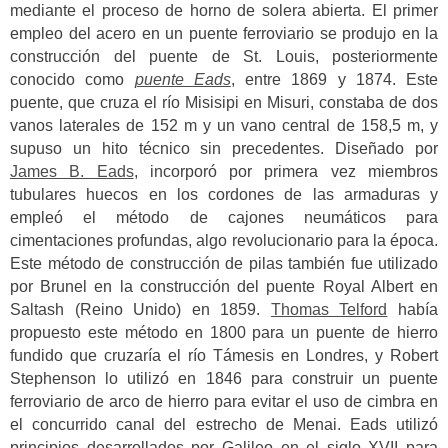
mediante el proceso de horno de solera abierta. El primer
empleo del acero en un puente ferroviario se produjo en la
construcción del puente de St. Louis, posteriormente
conocido como
puente Eads
, entre 1869 y 1874. Este
puente, que cruza el río Misisipi en Misuri, constaba de dos
vanos laterales de 152 m y un vano central de 158,5 m, y
supuso un hito técnico sin precedentes. Diseñado por
James B. Eads
, incorporó por primera vez miembros
tubulares huecos en los cordones de las armaduras y
empleó el método de cajones neumáticos para
cimentaciones profundas, algo revolucionario para la época.
Este método de construcción de pilas también fue utilizado
por Brunel en la construcción del puente Royal Albert en
Saltash (Reino Unido) en 1859.
Thomas Telford
había
propuesto este método en 1800 para un puente de hierro
fundido que cruzaría el río Támesis en Londres, y Robert
Stephenson lo utilizó en 1846 para construir un puente
ferroviario de arco de hierro para evitar el uso de cimbra en
el concurrido canal del estrecho de Menai. Eads utilizó
principios desarrollados por Galileo en el siglo XVII para