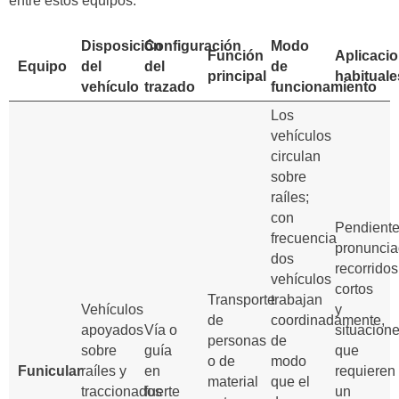
entre estos equipos.
Disposición
Configuración
Modo
Función
Aplicaci
Equipo
del
del
de
principal
habituale
vehículo
trazado
funcionamiento
Los
vehículos
circulan
sobre
raíles;
con
Pendient
frecuencia
pronuncia
dos
recorridos
vehículos
cortos
Transporte
trabajan
Vehículos
y
de
coordinadamente,
apoyados
Vía o
situacion
personas
de
sobre
guía
que
o de
modo
Funicular
raíles y
en
requieren
material
que el
traccionados
fuerte
un