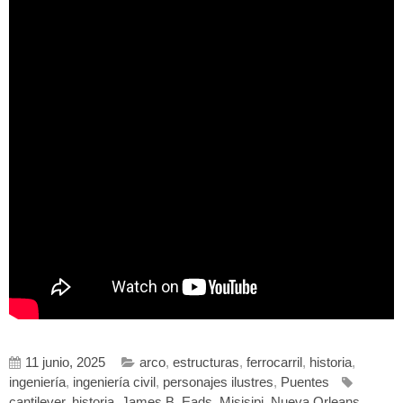
11 junio, 2025
arco
,
estructuras
,
ferrocarril
,
historia
,
ingeniería
,
ingeniería civil
,
personajes ilustres
,
Puentes
cantilever
,
historia
,
James B. Eads
,
Misisipi
,
Nueva Orleans
,