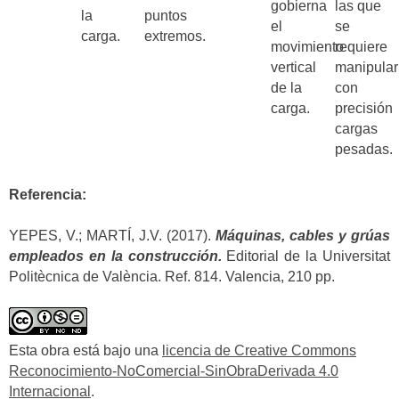
gobierna
las que
la
puntos
el
se
carga.
extremos.
movimiento
requiere
vertical
manipular
de la
con
carga.
precisión
cargas
pesadas.
Referencia:
YEPES, V.; MARTÍ, J.V. (2017).
Máquinas, cables y grúas
empleados en la construcción.
Editorial de la Universitat
Politècnica de València. Ref. 814. Valencia, 210 pp.
Esta obra está bajo una
licencia de Creative Commons
Reconocimiento-NoComercial-SinObraDerivada 4.0
Internacional
.