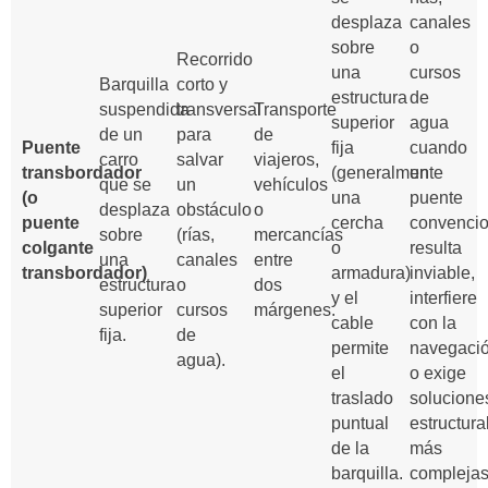
desplaza
canales
sobre
o
Recorrido
una
cursos
Barquilla
corto y
estructura
de
suspendida
transversal
Transporte
superior
agua
de un
para
de
Puente
fija
cuando
carro
salvar
viajeros,
transbordador
(generalmente
un
que se
un
vehículos
(o
una
puente
desplaza
obstáculo
o
puente
cercha
convencio
sobre
(rías,
mercancías
colgante
o
resulta
una
canales
entre
transbordador)
armadura)
inviable,
estructura
o
dos
y el
interfiere
superior
cursos
márgenes.
cable
con la
fija.
de
permite
navegaci
agua).
el
o exige
traslado
solucione
puntual
estructura
de la
más
barquilla.
complejas