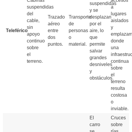
Cabinas
accesos
suspendidas
suspendidas
a
y se
del
lugares
Trazado
Transporte
desplazan
cable,
aislados
aéreo
de
por el
sin
y
Teleférico
entre
personas
aire, lo
apoyo
emplazam
dos
o
que
continuo
donde
puntos.
material.
permite
sobre
una
salvar
el
infraestru
grandes
terreno.
continua
desniveles
sobre
y
el
obstáculos.
terreno
resulta
costosa
o
inviable.
El
Cruces
carro
sobre
se
rías,