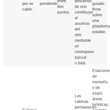
entre
descenso
por un
pendiente.
guiado
dos
de uno
cable.
firme
puntos.
contribuye
sobre
al
una
ascenso
plataform
del
estable.
otro
mediante
un
contrapeso
parcial
o total.
Estacione
de
montaña
o de
esquí,
Las
áreas
cabinas
turísticas,
permanecen