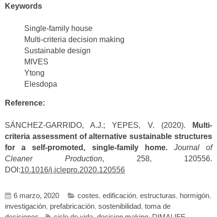
Keywords
Single-family house
Multi-criteria decision making
Sustainable design
MIVES
Ytong
Elesdopa
Reference:
SÁNCHEZ-GARRIDO, A.J.; YEPES, V. (2020).
Multi-
criteria assessment of alternative sustainable structures
for a self-promoted, single-family home.
Journal of
Cleaner Production
, 258, 120556.
DOI:
10.1016/j.jclepro.2020.120556
6 marzo, 2020
costes
,
edificación
,
estructuras
,
hormigón
,
investigación
,
prefabricación
,
sostenibilidad
,
toma de
decisiones
ciclo de vida
,
decision making
,
DIMALIFE
,