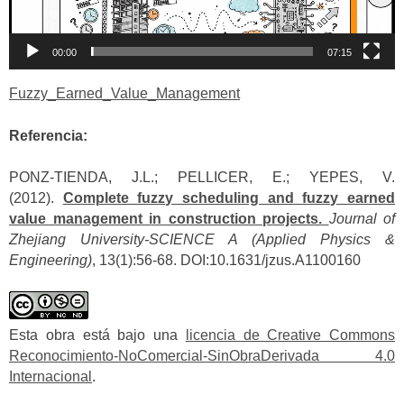
00:00
07:15
Fuzzy_Earned_Value_Management
Referencia:
PONZ-TIENDA, J.L.; PELLICER, E.; YEPES, V.
(2012).
Complete fuzzy scheduling and fuzzy earned
value management in construction projects.
Journal of
Zhejiang University-SCIENCE A (Applied Physics &
Engineering)
, 13(1):56-68. DOI:10.1631/jzus.A1100160
Esta obra está bajo una
licencia de Creative Commons
Reconocimiento-NoComercial-SinObraDerivada 4.0
Internacional
.