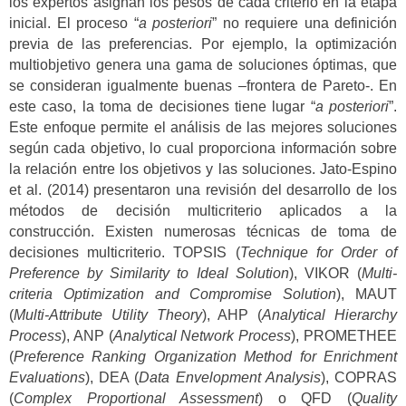
los expertos asignan los pesos de cada criterio en la etapa
inicial. El proceso “
a posteriori
” no requiere una definición
previa de las preferencias. Por ejemplo, la optimización
multiobjetivo genera una gama de soluciones óptimas, que
se consideran igualmente buenas –frontera de Pareto-. En
este caso, la toma de decisiones tiene lugar “
a posteriori
”.
Este enfoque permite el análisis de las mejores soluciones
según cada objetivo, lo cual proporciona información sobre
la relación entre los objetivos y las soluciones. Jato-Espino
et al. (2014) presentaron una revisión del desarrollo de los
métodos de decisión multicriterio aplicados a la
construcción. Existen numerosas técnicas de toma de
decisiones multicriterio. TOPSIS (
Technique for Order of
Preference by Similarity to Ideal Solution
), VIKOR (
Multi-
criteria Optimization and Compromise Solution
), MAUT
(
Multi-Attribute Utility Theory
), AHP (
Analytical Hierarchy
Process
), ANP (
Analytical Network Process
), PROMETHEE
(
Preference Ranking Organization Method for Enrichment
Evaluations
), DEA (
Data Envelopment Analysis
), COPRAS
(
Complex Proportional Assessment
) o QFD (
Quality