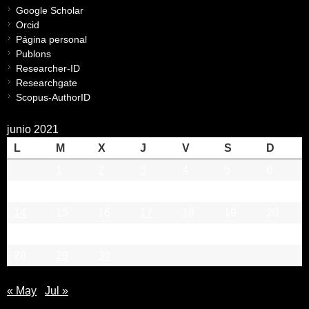
Google Scholar
Orcid
Página personal
Publons
Researcher-ID
Researchgate
Scopus-AuthorID
junio 2021
L
M
X
J
V
S
D
1
2
3
4
5
6
7
8
9
10
11
12
13
14
15
16
17
18
19
20
21
22
23
24
25
26
27
28
29
30
« May
Jul »