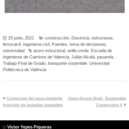
29 junio, 2021
construcción
,
Docencia
,
estructuras
,
ferrocarril
,
ingeniería civil
,
Puentes
,
toma de decisiones
,
universidad
acero estructural
,
anillo verde
,
Escuela de
Ingenieros de Caminos de Valencia
,
Julián Alcalá
,
pasarela
,
Trabajo Final de Grado
,
transporte sostenible
,
Universitat
Politècnica de València
Navegación
Contención del agua mediante
Open Access Book: Sustainable
inyección de lechadas inestables
Construction II
de
entradas
Víctor Yepes Piqueras