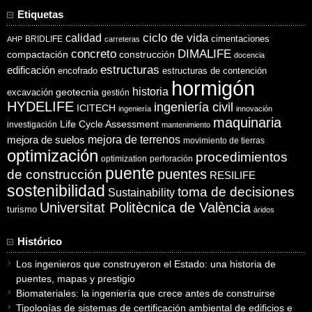
Etiquetas
ciclo de vida
calidad
cimentaciones
BRIDLIFE
AHP
carreteras
concreto
DIMALIFE
compactación
construcción
docencia
estructuras
edificación
encofrado
estructuras de contención
hormigón
historia
excavación
geotecnia
gestión
HYDELIFE
ingeniería civil
ICITECH
ingeniería
innovación
maquinaria
Life Cycle Assessment
investigación
mantenimiento
mejora de suelos
mejora de terrenos
movimiento de tierras
optimización
procedimientos
optimization
perforación
puente
puentes
de construcción
RESILIFE
sostenibilidad
toma de decisiones
Sustainability
Universitat Politècnica de València
turismo
áridos
Histórico
Los ingenieros que construyeron el Estado: una historia de
puentes, mapas y prestigio
Biomateriales: la ingeniería que crece antes de construirse
Tipologías de sistemas de certificación ambiental de edificios e