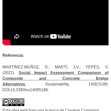
Referencia:
MARTÍNEZ-MUÑOZ, D.; MARTÍ, J.V.; YEPES, V.
(2022).
Social Impact Assessment Comparison of
Composite and Concrete Bridge
Alternatives
.
Sustainability,
14(9):5186.
DOI:10.3390/su14095186.
Esta obra está bajo una
licencia de Creative Commons