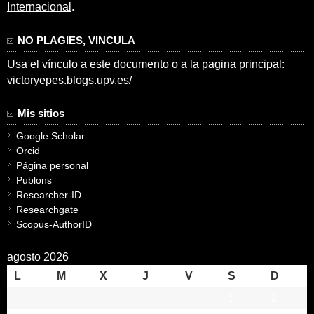
Internacional
.
NO PLAGIES, VINCULA
Usa el vínculo a este documento o a la pagina principal:
victoryepes.blogs.upv.es/
Mis sitios
Google Scholar
Orcid
Página personal
Publons
Researcher-ID
Researchgate
Scopus-AuthorID
agosto 2026
L
M
X
J
V
S
D
1
2