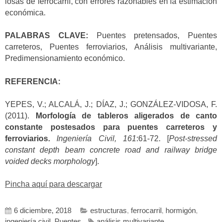
losas de ferrocarril, con errores razonables en la estimación
económica.
PALABRAS CLAVE:
Puentes pretensados, Puentes
carreteros, Puentes ferroviarios, Análisis multivariante,
Predimensionamiento económico.
REFERENCIA:
YEPES, V.; ALCALÁ, J.; DÍAZ, J.; GONZÁLEZ-VIDOSA, F.
(2011).
Morfología de tableros aligerados de canto
constante postesados para puentes carreteros y
ferroviarios.
Ingeniería Civil, 161
:61-72. [
Post-stressed
constant depth beam concrete road and railway bridge
voided decks morphology
].
Pincha aquí para descargar
6 diciembre, 2018
estructuras
,
ferrocarril
,
hormigón
,
ingeniería civil
,
Puentes
análisis multivariante
,