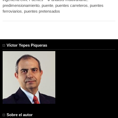
predimensionamiento
,
puente
,
puentes carreteros
,
puentes
ferroviarios
,
puentes pretensados
Víctor Yepes Piqueras
Sobre el autor