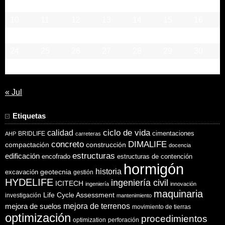
3
4
5
6
7
8
9
10
11
12
13
14
15
16
17
18
19
20
21
22
23
24
25
26
27
28
29
30
31
« Jul
Etiquetas
ciclo de vida
calidad
cimentaciones
BRIDLIFE
AHP
carreteras
concreto
DIMALIFE
compactación
construcción
docencia
estructuras
edificación
encofrado
estructuras de contención
hormigón
historia
excavación
geotecnia
gestión
HYDELIFE
ingeniería civil
ICITECH
ingeniería
innovación
maquinaria
Life Cycle Assessment
investigación
mantenimiento
mejora de suelos
mejora de terrenos
movimiento de tierras
optimización
procedimientos
optimization
perforación