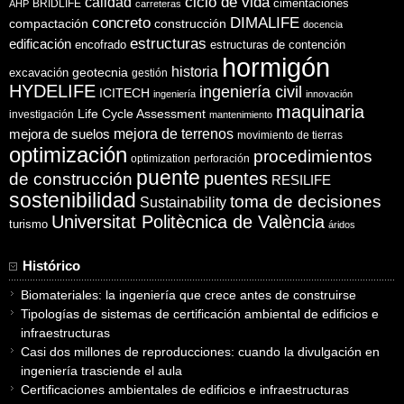
ciclo de vida
calidad
cimentaciones
BRIDLIFE
AHP
carreteras
concreto
DIMALIFE
compactación
construcción
docencia
estructuras
edificación
encofrado
estructuras de contención
hormigón
historia
excavación
geotecnia
gestión
HYDELIFE
ingeniería civil
ICITECH
ingeniería
innovación
maquinaria
Life Cycle Assessment
investigación
mantenimiento
mejora de suelos
mejora de terrenos
movimiento de tierras
optimización
procedimientos
optimization
perforación
puente
puentes
de construcción
RESILIFE
sostenibilidad
toma de decisiones
Sustainability
Universitat Politècnica de València
turismo
áridos
Histórico
Biomateriales: la ingeniería que crece antes de construirse
Tipologías de sistemas de certificación ambiental de edificios e
infraestructuras
Casi dos millones de reproducciones: cuando la divulgación en
ingeniería trasciende el aula
Certificaciones ambientales de edificios e infraestructuras