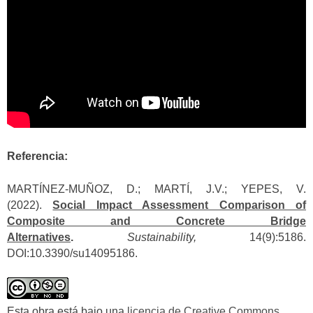
Referencia:
MARTÍNEZ-MUÑOZ, D.; MARTÍ, J.V.; YEPES, V.
(2022).
Social Impact Assessment Comparison of
Composite and Concrete Bridge
Alternatives
.
Sustainability,
14(9):5186.
DOI:10.3390/su14095186.
Esta obra está bajo una
licencia de Creative Commons