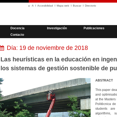
a
·
A
Accesibilidad
Mapa web
Buscar
Directorio
Docencia
Investigación
Publicaciones
Contacto
Día:
19 de noviembre de 2018
Las heurísticas en la educación en ingeni
los sistemas de gestión sostenible de p
ABSTRACT
This paper deal
and optimisatio
at the Masters 
Politècnica de
students are 
algorithms, 