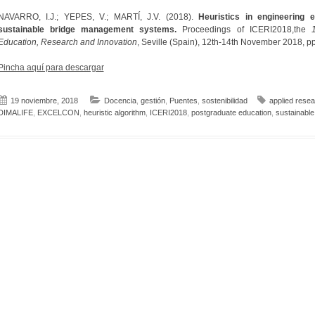
NAVARRO, I.J.; YEPES, V.; MARTÍ, J.V. (2018).
Heuristics in engineering 
sustainable bridge management systems.
Proceedings of ICERI2018,the
Education, Research and Innovation
, Seville (Spain), 12th-14th November 2018, 
Pincha aquí para descargar
19 noviembre, 2018
Docencia
,
gestión
,
Puentes
,
sostenibilidad
applied rese
DIMALIFE
,
EXCELCON
,
heuristic algorithm
,
ICERI2018
,
postgraduate education
,
sustainable