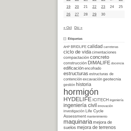
19
20
21
22
23
24
25
26
27
28
29
30
« Oct
Dic »
Etiquetas
calidad
BRIDLIFE
AHP
carreteras
ciclo de vida
cimentaciones
concreto
compactación
DIMALIFE
construcción
docencia
edificación
encofrado
estructuras
estructuras de
excavación
geotecnia
contención
historia
gestión
hormigón
HYDELIFE
ICITECH
ingeniería
ingeniería civil
innovación
Life Cycle
investigación
Assessment
mantenimiento
maquinaria
mejora de
suelos
mejora de terrenos