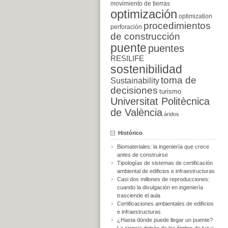
movimiento de tierras
optimización
optimization
procedimientos
perforación
de construcción
puente
puentes
RESILIFE
sostenibilidad
toma de
Sustainability
decisiones
turismo
Universitat Politècnica
de València
áridos
Histórico
Biomateriales: la ingeniería que crece
antes de construirse
Tipologías de sistemas de certificación
ambiental de edificios e infraestructuras
Casi dos millones de reproducciones:
cuando la divulgación en ingeniería
trasciende el aula
Certificaciones ambientales de edificios
e infraestructuras
¿Hasta dónde puede llegar un puente?
La ciencia detrás de los límites de luz y