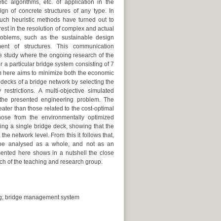
tic algorithms, etc. of application in the
gn of concrete structures of any type. In
such heuristic methods have turned out to
erest in the resolution of complex and actual
roblems, such as the sustainable design
nt of structures. This communication
e study where the ongoing research of the
 a particular bridge system consisting of 7
 here aims to minimize both the economic
decks of a bridge network by selecting the
estrictions. A multi-objective simulated
r the presented engineering problem. The
ater than those related to the cost-optimal
hose from the environmentally optimized
ng a single bridge deck, showing that the
he network level. From this it follows that,
l be analysed as a whole, and not as an
sented here shows in a nutshell the close
ch of the teaching and research group.
ing; bridge management system