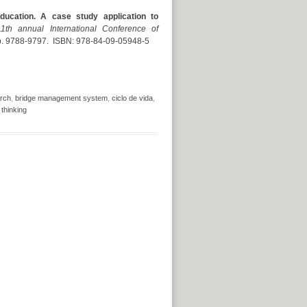
education. A case study application to
11th annual International Conference of
pp. 9788-9797. ISBN: 978-84-09-05948-5
arch
,
bridge management system
,
ciclo de vida
,
 thinking