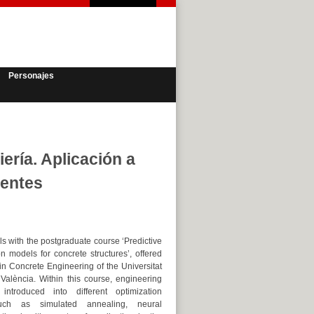
Personajes
ería. Aplicación a
uentes
s with the postgraduate course ‘Predictive
n models for concrete structures’, offered
in Concrete Engineering of the Universitat
 València. Within this course, engineering
introduced into different optimization
such as simulated annealing, neural