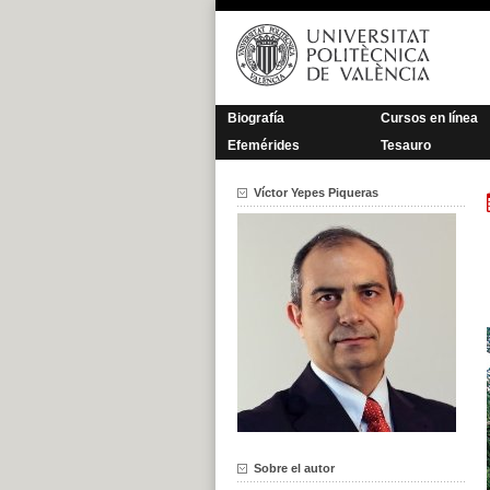
Saltar
al
contenido
Biografía
Cursos en línea
Efemérides
Tesauro
Víctor Yepes Piqueras
Sobre el autor