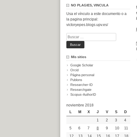
NO PLAGIES, VINCULA
Usa el vínculo a este documento o a
la pagina principal:
victoryepes.blogs.upv.es/
Buscar:
Mis sitios
Google Scholar
Orcid
Página personal
Publons
Researcher-ID
Researchgate
Scopus-AuthorID
noviembre 2018
L
M
X
J
V
S
D
1
2
3
4
5
6
7
8
9
10
11
12
13
14
15
16
17
18