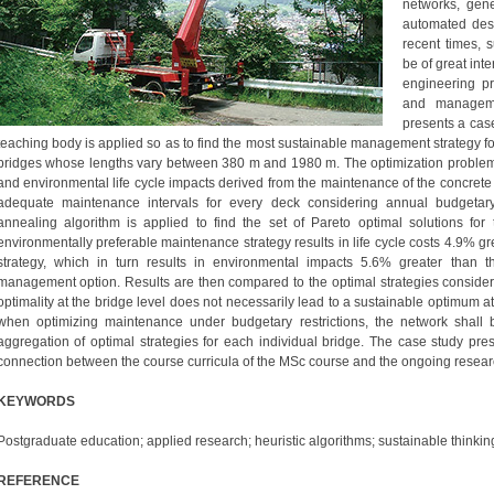
networks, gene
automated desi
recent times, 
be of great int
engineering p
and manageme
presents a cas
teaching body is applied so as to find the most sustainable management strategy for
bridges whose lengths vary between 380 m and 1980 m. The optimization problem
and environmental life cycle impacts derived from the maintenance of the concrete 
adequate maintenance intervals for every deck considering annual budgetary r
annealing algorithm is applied to find the set of Pareto optimal solutions fo
environmentally preferable maintenance strategy results in life cycle costs 4.9% gre
strategy, which in turn results in environmental impacts 5.6% greater than t
management option. Results are then compared to the optimal strategies consideri
optimality at the bridge level does not necessarily lead to a sustainable optimum at t
when optimizing maintenance under budgetary restrictions, the network shal
aggregation of optimal strategies for each individual bridge. The case study pre
connection between the course curricula of the MSc course and the ongoing resear
KEYWORDS
Postgraduate education; applied research; heuristic algorithms; sustainable think
REFERENCE