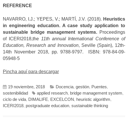
REFERENCE
NAVARRO, I.J.; YEPES, V.; MARTÍ, J.V. (2018).
Heuristics
in engineering education. A case study application to
sustainable bridge management systems.
Proceedings
of ICERI2018,the
11th annual International Conference of
Education, Research and Innovation
, Seville (Spain), 12th-
14th November 2018, pp. 9788-9797. ISBN: 978-84-09-
05948-5
Pincha aquí para descargar
19 noviembre, 2018
Docencia
,
gestión
,
Puentes
,
sostenibilidad
applied research
,
bridge management system
,
ciclo de vida
,
DIMALIFE
,
EXCELCON
,
heuristic algorithm
,
ICERI2018
,
postgraduate education
,
sustainable thinking