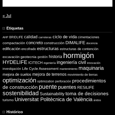
31
« Jul
Etiquetas
ciclo de vida
calidad
cimentaciones
BRIDLIFE
AHP
carreteras
concreto
DIMALIFE
compactación
construcción
docencia
estructuras
edificación
encofrado
estructuras de contención
hormigón
historia
excavación
geotecnia
gestión
HYDELIFE
ingeniería civil
ICITECH
ingeniería
innovación
maquinaria
Life Cycle Assessment
investigación
mantenimiento
mejora de suelos
mejora de terrenos
movimiento de tierras
optimización
procedimientos
optimization
perforación
puente
puentes
de construcción
RESILIFE
sostenibilidad
toma de decisiones
Sustainability
Universitat Politècnica de València
turismo
áridos
Histórico